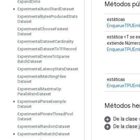
Expand
Dims
Métodos púb
Experimental
Auto
Shard
Dataset
Experimental
Bytes
Produced
Stats
estáticas
Dataset
EnqueueTPUEmb
Experimental
Choose
Fastest
Dataset
estática <T se e
Experimental
Dataset
Cardinality
extiende Número
Experimental
Dataset
To
TFRecord
EnqueueTPUEmb
Experimental
Dense
To
Sparse
Batch
Dataset
Experimental
Latency
Stats
Dataset
Experimental
Matching
Files
estáticas
Dataset
EnqueueTPUEmb
Experimental
Max
Intra
Op
Parallelism
Dataset
Experimental
Parse
Example
Métodos he
Dataset
Experimental
Private
Thread
Pool
De la clase
Dataset
De la clase 
Experimental
Random
Dataset
Experimental
Rebatch
Dataset