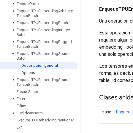
Encode
Proto
EnqueueTPUEm
Enqueue
TPUEmbedding
Arbitrary
Tensor
Batch
Una operación q
Enqueue
TPUEmbedding
Batch
Enqueue
TPUEmbedding
Integer
Esta operación 
Batch
requiere algún 
Enqueue
TPUEmbedding
Ragged
embedding_looku
Tensor
Batch
una sola opera
Enqueue
TPUEmbedding
Sparse
Batch
Los tensores en
Descripción general
forma, es decir,
Options
table_id corres
Enqueue
TPUEmbedding
Sparse
Tensor
Batch
Ensure
Shape
Clases anid
Enter
Erfinv
clase
Enqueue
Euclidean
Norm
Execute
TPUEmbedding
Partitioner
Exit