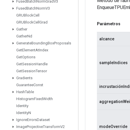
Método de fábri
Fused
Batch
Norm
Grad
V3
EnqueueTPUEmb
Fused
Batch
Norm
V3
GRUBlock
Cell
GRUBlock
Cell
Grad
Parámetros
Gather
Gather
Nd
alcance
Generate
Bounding
Box
Proposals
Get
Element
At
Index
Get
Options
sampleIndices
Get
Session
Handle
Get
Session
Tensor
Gradients
Guarantee
Const
incrustaciónInd
Hash
Table
Histogram
Fixed
Width
aggregationWei
Identity
Identity
N
Ignore
Errors
Dataset
modeOverride
Image
Projective
Transform
V2