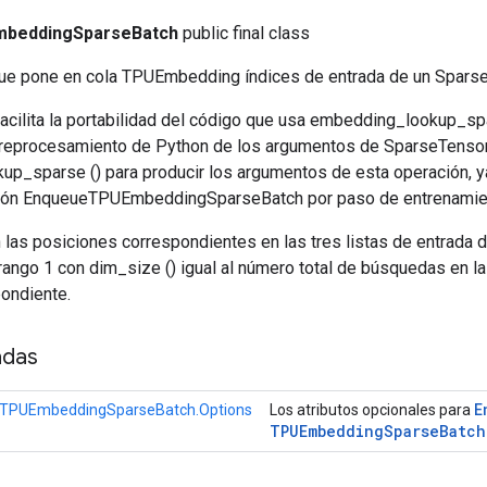
beddingSparseBatch
public final class
ue pone en cola TPUEmbedding índices de entrada de un Sparse
facilita la portabilidad del código que usa embedding_lookup_sp
preprocesamiento de Python de los argumentos de SparseTenso
p_sparse () para producir los argumentos de esta operación, y
ción EnqueueTPUEmbeddingSparseBatch por paso de entrenamie
 las posiciones correspondientes en las tres listas de entrada 
 rango 1 con dim_size () igual al número total de búsquedas en la 
pondiente.
adas
E
TPUEmbeddingSparseBatch.Options
Los atributos opcionales para
TPUEmbedding
Sparse
Batch