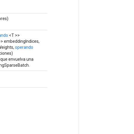
ores)
ando
<T >>
> embeddingIndices,
Weights,
operando
iones)
e que envuelva una
ngSparseBatch.