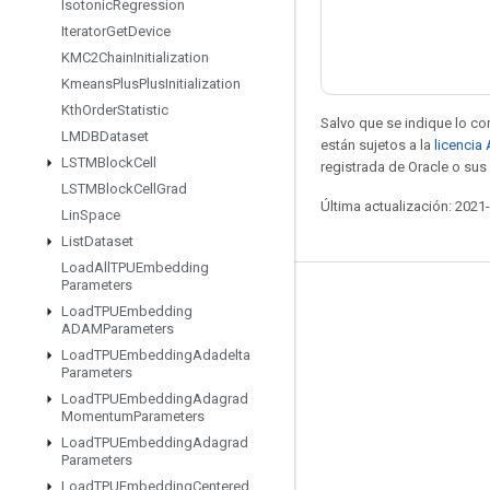
Isotonic
Regression
Iterator
Get
Device
KMC2Chain
Initialization
Kmeans
Plus
Plus
Initialization
Kth
Order
Statistic
Salvo que se indique lo con
LMDBDataset
están sujetos a la
licencia
LSTMBlock
Cell
registrada de Oracle o sus 
LSTMBlock
Cell
Grad
Última actualización: 2021
Lin
Space
List
Dataset
Load
All
TPUEmbedding
Parameters
Mantente conectado
Load
TPUEmbedding
ADAMParameters
Blog
Load
TPUEmbedding
Adadelta
Parameters
Foro
Load
TPUEmbedding
Adagrad
GitHub
Momentum
Parameters
Load
TPUEmbedding
Adagrad
Twitter
Parameters
YouTube
Load
TPUEmbedding
Centered