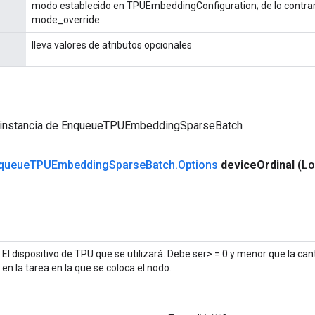
modo establecido en TPUEmbeddingConfiguration; de lo contrar
mode_override.
lleva valores de atributos opcionales
 instancia de EnqueueTPUEmbeddingSparseBatch
queue
TPUEmbedding
Sparse
Batch
.
Options
device
Ordinal
(Lo
El dispositivo de TPU que se utilizará. Debe ser> = 0 y menor que la ca
en la tarea en la que se coloca el nodo.