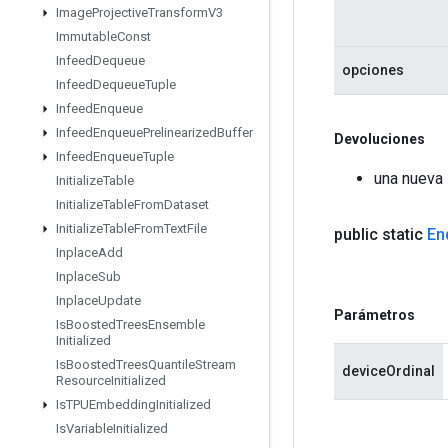
Image
Projective
Transform
V3
Immutable
Const
Infeed
Dequeue
opciones
Infeed
Dequeue
Tuple
Infeed
Enqueue
Infeed
Enqueue
Prelinearized
Buffer
Devoluciones
Infeed
Enqueue
Tuple
una nueva
Initialize
Table
Initialize
Table
From
Dataset
Initialize
Table
From
Text
File
public static
En
Inplace
Add
Inplace
Sub
Inplace
Update
Parámetros
Is
Boosted
Trees
Ensemble
Initialized
Is
Boosted
Trees
Quantile
Stream
deviceOrdinal
Resource
Initialized
Is
TPUEmbedding
Initialized
Is
Variable
Initialized