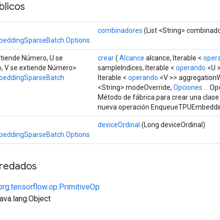
licos
combinadores
(List <String> combinad
eddingSparseBatch.Options
xtiende Número, U se
crear
(
Alcance
alcance, Iterable <
oper
, V se extiende Número>
sampleIndices, Iterable <
operando
<U >
eddingSparseBatch
Iterable <
operando
<V >> aggregation
<String> modeOverride,
Opciones ...
Opc
Método de fábrica para crear una clas
nueva operación EnqueueTPUEmbeddi
deviceOrdinal
(Long deviceOrdinal)
eddingSparseBatch.Options
redados
org.tensorflow.op.PrimitiveOp
java.lang.Object