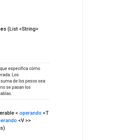
res
(List <String>
n que especifica cómo
erada. Los
la suma de los pesos sea
i no se pasan los
ablas.
terable <
operando
<T
perando
<V >>
s)