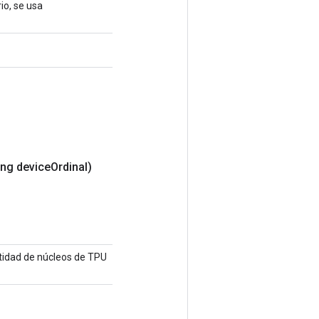
io, se usa
ng device
Ordinal)
ntidad de núcleos de TPU