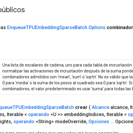
públicos
icas
Enqueue
TPUEmbedding
Sparse
Batch
.
Options
combinado
Una lista de escalares de cadena, uno para cada tabla de incrustació
normalizar las activaciones de incrustación después de la suma pond
combinadores admitidos son 'mean', 'sum' o 'sqrtn'. No es válido que 
0 para 'media' o la suma de los pesos al cuadrado sea 0 para 'sqrtn'. S
combinadores, el valor predeterminado es usar 'suma' para todas las t
queue
TPUEmbedding
Sparse
Batch
crear
(
Alcance
alcance
,
I
es
,
Iterable <
operando
<U >> embedding
Indices
,
Iterable <
o
ights
,
operando
<String> mode
Override
,
Opciones
.
.
.
Opcione