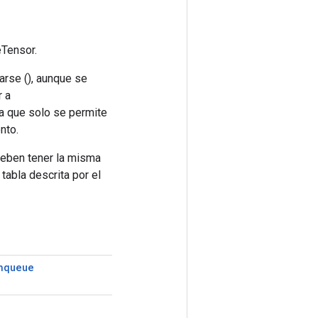
Tensor.
arse (), aunque se
r a
a que solo se permite
nto.
deben tener la misma
tabla descrita por el
nqueue