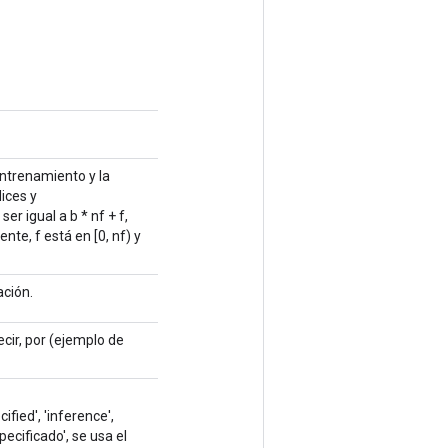
entrenamiento y la
ices y
r igual a b * nf + f,
nte, f está en [0, nf) y
ación.
cir, por (ejemplo de
ied', 'inference',
ecificado', se usa el