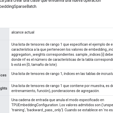
ca para crear una clase que envuelva una nueva operación
eddingSparseBatch.
alcance actual
Una lista de tensores de rango 1 que especifican el ejemplo de 
característica a la que pertenecen los valores de embedding_ind
aggregation_weights correspondientes. sample_indices [i] debe se
donde nf es el número de características de la tabla correspondie
b está en [0, tamaño de lote).
Una lista de tensores de rango 1, índices en las tablas de incrust
ices
Una lista de tensores de rango 1 que contiene por muestra, es de
ghts
entrenamiento, función), ponderaciones de agregación.
Una cadena de entrada que anula el modo especificado en
TPUEmbeddingConfiguration. Los valores admitidos son {'unspecif
'training', 'backward_pass_only'}. Cuando se establece en 'no esp