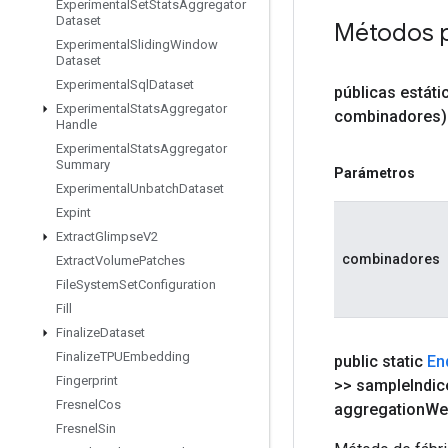
Experimental
Set
Stats
Aggregator
Dataset
Métodos 
Experimental
Sliding
Window
Dataset
Experimental
Sql
Dataset
públicas estát
Experimental
Stats
Aggregator
combinadores)
Handle
Experimental
Stats
Aggregator
Summary
Parámetros
Experimental
Unbatch
Dataset
Expint
Extract
Glimpse
V2
combinadores
Extract
Volume
Patches
File
System
Set
Configuration
Fill
Finalize
Dataset
Finalize
TPUEmbedding
public static
En
Fingerprint
>> sample
Indic
Fresnel
Cos
aggregation
We
Fresnel
Sin