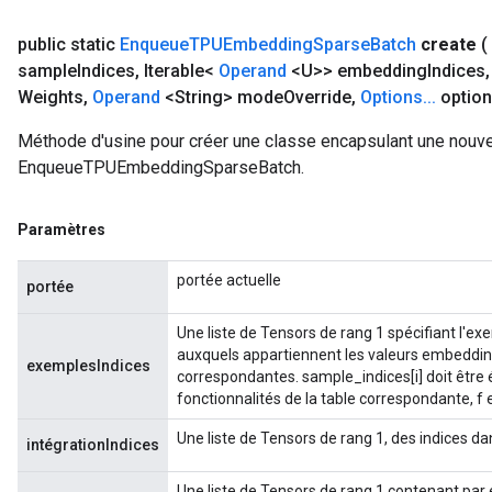
public static
Enqueue
TPUEmbedding
Sparse
Batch
create
(
sample
Indices
,
Iterable<
Operand
<U>> embedding
Indices
,
Weights
,
Operand
<String> mode
Override
,
Options
.
.
.
option
Méthode d'usine pour créer une classe encapsulant une nouve
EnqueueTPUEmbeddingSparseBatch.
Paramètres
portée actuelle
portée
Une liste de Tensors de rang 1 spécifiant l'ex
auxquels appartiennent les valeurs embeddi
exemplesIndices
correspondantes. sample_indices[i] doit être é
fonctionnalités de la table correspondante, f est
Une liste de Tensors de rang 1, des indices dan
intégrationIndices
Une liste de Tensors de rang 1 contenant par é