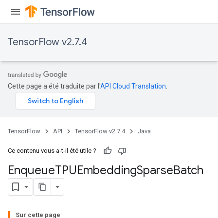
TensorFlow v2.7.4
ryTensorBatch
Cette page a été traduite par l'
API Cloud Translation
.
TensorFlow
API
TensorFlow v2.7.4
Java
Ce contenu vous a-t-il été utile ?
rBatch
Enqueue
TPUEmbedding
Sparse
Batch
Batch
Sur cette page