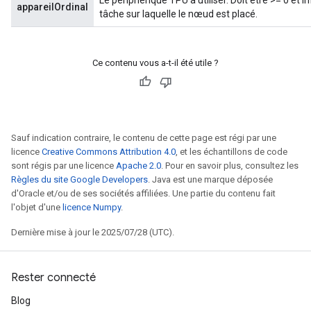
Le périphérique TPU à utiliser. Doit être >= 0 et
appareilOrdinal
tâche sur laquelle le nœud est placé.
rs
mParameters
rs
Ce contenu vous a-t-il été utile ?
Parameters
rParameters
Parameters
Sauf indication contraire, le contenu de cette page est régi par une
ters
licence
Creative Commons Attribution 4.0
, et les échantillons de code
arameters
sont régis par une licence
Apache 2.0
. Pour en savoir plus, consultez les
meters
Règles du site Google Developers
. Java est une marque déposée
d'Oracle et/ou de ses sociétés affiliées. Une partie du contenu fait
rs
l'objet d'une
licence Numpy
.
tDescentParameters
Dernière mise à jour le 2025/07/28 (UTC).
Rester connecté
Blog