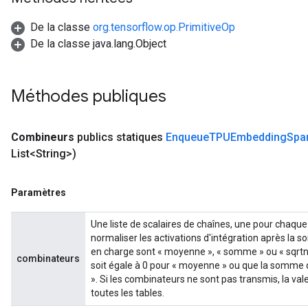
De la classe
org.tensorflow.op.PrimitiveOp
De la classe java.lang.Object
Méthodes publiques
Combineurs
publics statiques
Enqueue
TPUEmbedding
Spa
List<String>)
Paramètres
Une liste de scalaires de chaînes, une pour chaque
normaliser les activations d'intégration après la
en charge sont « moyenne », « somme » ou « sqrtn »
combinateurs
soit égale à 0 pour « moyenne » ou que la somme de
». Si les combinateurs ne sont pas transmis, la val
toutes les tables.