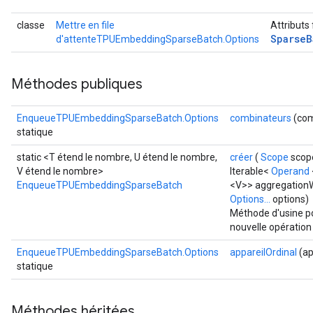
classe
Mettre en file
Attributs
Sparse
B
d'attenteTPUEmbeddingSparseBatch.Options
Méthodes publiques
EnqueueTPUEmbeddingSparseBatch.Options
combinateurs
(com
statique
static <T étend le nombre, U étend le nombre,
créer
(
Scope
scope
V étend le nombre>
Iterable<
Operand
EnqueueTPUEmbeddingSparseBatch
<V>> aggregation
Options...
options)
Méthode d'usine p
nouvelle opérati
EnqueueTPUEmbeddingSparseBatch.Options
appareilOrdinal
(ap
statique
Méthodes héritées