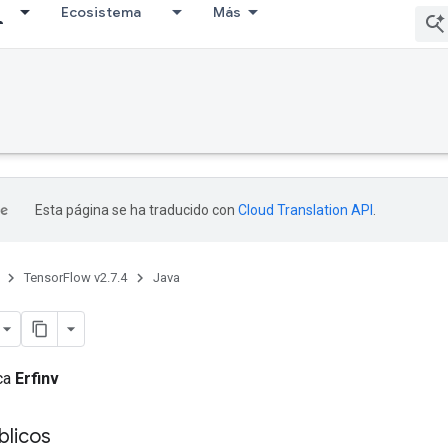
Ecosistema
Más
Esta página se ha traducido con
Cloud Translation API
.
TensorFlow v2.7.4
Java
ica
Erfinv
licos