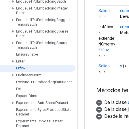
Enqueue
TPUEmbedding
Batch
Enqueue
TPUEmbedding
Integer
Salida
como
Batch
<T>
Devue
Enqueue
TPUEmbedding
Ragged
Tensor
Batch
estático
crea
Enqueue
TPUEmbedding
Sparse
<T
Méto
Batch
extiende
Enqueue
TPUEmbedding
Sparse
Número>
Tensor
Batch
Erfinv
Ensure
Shape
<T>
Enter
Salida
y
()
Erfinv
<T>
Euclidean
Norm
Execute
TPUEmbedding
Partitioner
Métodos he
Exit
Expand
Dims
De la clase
Experimental
Auto
Shard
Dataset
De la clase 
Experimental
Bytes
Produced
Stats
Dataset
Desde la in
Experimental
Choose
Fastest
Dataset