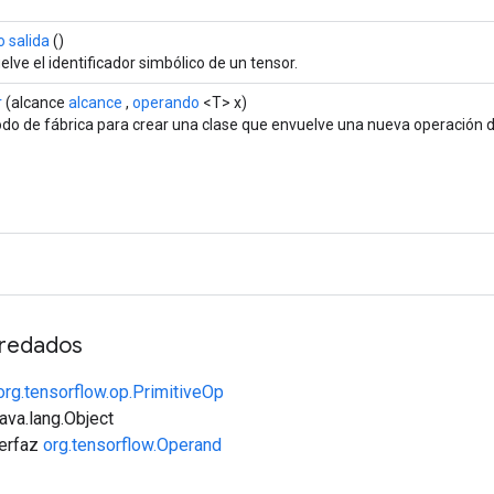
 salida
()
lve el identificador simbólico de un tensor.
r
(alcance
alcance
,
operando
<T> x)
do de fábrica para crear una clase que envuelve una nueva operación de
redados
org.tensorflow.op.PrimitiveOp
java.lang.Object
terfaz
org.tensorflow.Operand