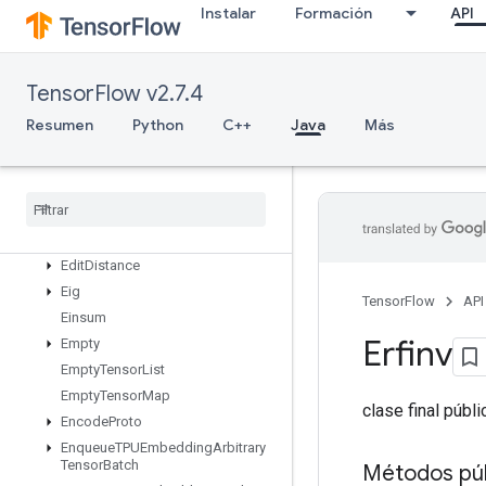
Instalar
Formación
API
DisableCopyOnRead
DistributedSave
DrawBoundingBoxesV2
TensorFlow v2.7.4
DummyIterationCounter
DummyMemoryCache
Resumen
Python
C++
Java
Más
DummySeedGenerator
Dynamic
Enqueue
TPUEmbedding
Arbitrary
Tensor
Batch
Dynamic
Partition
Dynamic
Stitch
Edit
Distance
Eig
TensorFlow
API
Einsum
Erfinv
Empty
Empty
Tensor
List
Empty
Tensor
Map
clase final públ
Encode
Proto
Enqueue
TPUEmbedding
Arbitrary
Tensor
Batch
Métodos púb