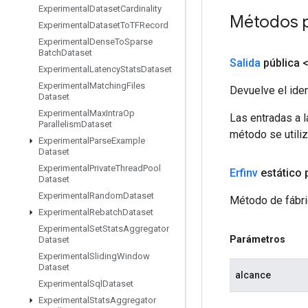
Experimental
Dataset
Cardinality
Métodos 
Experimental
Dataset
To
TFRecord
Experimental
Dense
To
Sparse
Batch
Dataset
Salida
pública 
Experimental
Latency
Stats
Dataset
Experimental
Matching
Files
Devuelve el iden
Dataset
Experimental
Max
Intra
Op
Las entradas a 
Parallelism
Dataset
método se utiliz
Experimental
Parse
Example
Dataset
Experimental
Private
Thread
Pool
Erfinv
estático 
Dataset
Experimental
Random
Dataset
Método de fábric
Experimental
Rebatch
Dataset
Experimental
Set
Stats
Aggregator
Parámetros
Dataset
Experimental
Sliding
Window
Dataset
alcance
Experimental
Sql
Dataset
Experimental
Stats
Aggregator