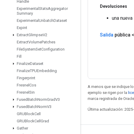
Handle
Devoluciones
Experimental
Stats
Aggregator
Summary
una nueva 
Experimental
Unbatch
Dataset
Expint
Salida
pública 
Extract
Glimpse
V2
Extract
Volume
Patches
File
System
Set
Configuration
Fill
Finalize
Dataset
Finalize
TPUEmbedding
Fingerprint
Fresnel
Cos
A menos que se indique lo 
Fresnel
Sin
ejemplo se rigen por la
lic
marca registrada de Oracle
Fused
Batch
Norm
Grad
V3
Fused
Batch
Norm
V3
Última actualización: 2025
GRUBlock
Cell
GRUBlock
Cell
Grad
Gather