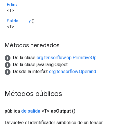
Erfinv
<T>
Salida
y
()
<T>
Métodos heredados
De la clase
org.tensorflow.op.PrimitiveOp
De la clase java.lang.Object
Desde la interfaz
org.tensorflow.Operand
Métodos públicos
pública
de salida
<T>
as
Output
()
Devuelve el identificador simbólico de un tensor.