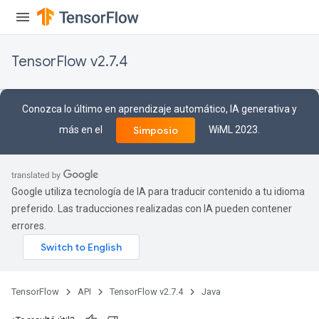
ryTensorBatch
TensorFlow v2.7.4
Conozca lo último en aprendizaje automático, IA generativa y
más en el
WiML 2023.
Simposio
rBatch
Google utiliza tecnología de IA para traducir contenido a tu idioma
preferido. Las traducciones realizadas con IA pueden contener
errores.
Batch
atch
TensorFlow
API
TensorFlow v2.7.4
Java