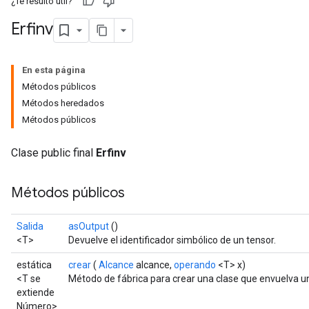
¿Te resultó útil?
Erfinv
En esta página
Métodos públicos
Métodos heredados
Métodos públicos
Clase public final
Erfinv
Métodos públicos
Salida
asOutput
()
<T>
Devuelve el identificador simbólico de un tensor.
estática
crear
(
Alcance
alcance,
operando
<T> x)
<T se
Método de fábrica para crear una clase que envuelva un
extiende
Número>