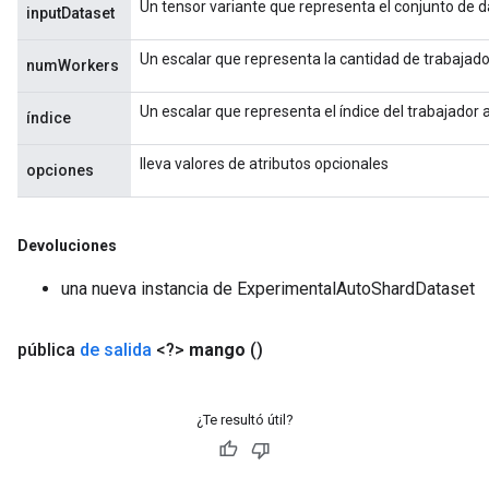
Un tensor variante que representa el conjunto de d
inputDataset
Un escalar que representa la cantidad de trabajador
numWorkers
Un escalar que representa el índice del trabajador
índice
lleva valores de atributos opcionales
opciones
Devoluciones
una nueva instancia de ExperimentalAutoShardDataset
rs
mParameters
pública
de salida
<?>
mango
()
rs
Parameters
¿Te resultó útil?
rParameters
Parameters
ters