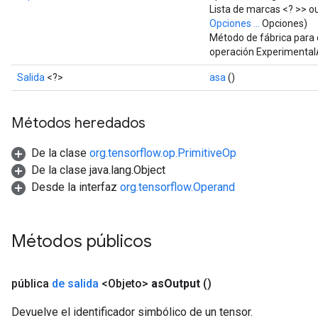
Lista de marcas <? >> o
Opciones ...
Opciones)
Método de fábrica para 
operación Experimenta
Salida
<?>
asa
()
Métodos heredados
De la clase
org.tensorflow.op.PrimitiveOp
De la clase java.lang.Object
Desde la interfaz
org.tensorflow.Operand
Métodos públicos
pública
de salida
<Objeto>
as
Output
()
Devuelve el identificador simbólico de un tensor.