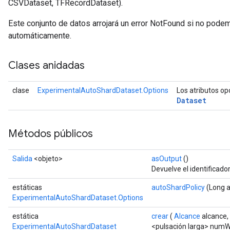
CSVDataset, TFRecordDataset).
Este conjunto de datos arrojará un error NotFound si no pode
automáticamente.
Clases anidadas
clase
ExperimentalAutoShardDataset.Options
Los atributos op
Dataset
Métodos públicos
Salida
<objeto>
asOutput
()
Devuelve el identificado
estáticas
autoShardPolicy
(Long a
ExperimentalAutoShardDataset.Options
estática
crear
(
Alcance
alcance,
ExperimentalAutoShardDataset
<pulsación larga> numW