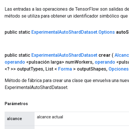
Las entradas a las operaciones de TensorFlow son salidas de
método se utiliza para obtener un identificador simbólico que 
public static
Experimental
Auto
Shard
Dataset
.
Options
auto
S
public static
Experimental
Auto
Shard
Dataset
crear
(
Alcan
operando
<pulsación larga> num
Workers
,
operando
<pulsa
<? >> output
Types
,
List <
Forma
> output
Shapes
,
Opcione
Método de fábrica para crear una clase que envuelva una nue
ExperimentalAutoShardDataset.
Parámetros
alcance actual
alcance