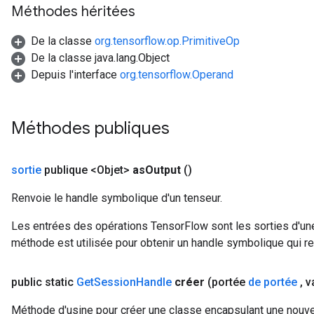
Méthodes héritées
De la classe
org.tensorflow.op.PrimitiveOp
De la classe java.lang.Object
Depuis l'interface
org.tensorflow.Operand
Méthodes publiques
sortie
publique <Objet>
as
Output
()
Renvoie le handle symbolique d'un tenseur.
Les entrées des opérations TensorFlow sont les sorties d'une
méthode est utilisée pour obtenir un handle symbolique qui rep
public static
Get
Session
Handle
créer
(portée
de portée
,
v
Méthode d'usine pour créer une classe encapsulant une nouv