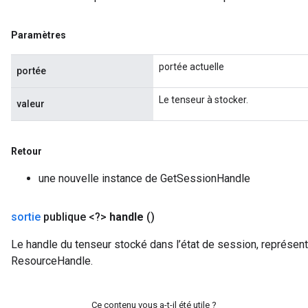
Paramètres
rs
portée actuelle
portée
mParameters
rs
Le tenseur à stocker.
valeur
Parameters
rParameters
Retour
Parameters
ters
une nouvelle instance de GetSessionHandle
arameters
meters
sortie
publique <?>
handle
()
rs
tDescentParameters
Le handle du tenseur stocké dans l’état de session, représent
ResourceHandle.
Ce contenu vous a-t-il été utile ?