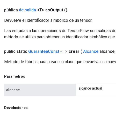
Parameters
pública
de salida
<T>
as
Output
()
rParameters
Devuelve el identificador simbólico de un tensor.
Parameters
Las entradas a las operaciones de TensorFlow son salidas de
ters
método se utiliza para obtener un identificador simbólico que 
arameters
meters
rs
public static
Guarantee
Const
<T>
crear
(
Alcance
alcance
,
tDescentParameters
Método de fábrica para crear una clase que envuelva una nue
Parámetros
alcance actual
alcance
Devoluciones