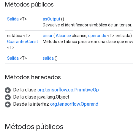
Métodos públicos
Salida
<T>
asOutput
()
Devuelve el identificador simbólico de un tensor.
estática <T>
crear
(
Alcance
alcance,
operando
<T> entrada)
GuaranteeConst
Método de fábrica para crear una clase que en
<T>
Salida
<T>
salida
()
Métodos heredados
De la clase
org.tensorflow.op.PrimitiveOp
De la clase java.lang.Object
Desde la interfaz
org.tensorflow.Operand
rs
Métodos públicos
mParameters
rs