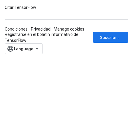
Citar TensorFlow
ize
Condiciones
Privacidad
Manage cookies
Registrarse en el boletín informativo de
Suscribirse
TensorFlow
Requantize
ize
AndReluAndRequantize
u
uAndRequantize
AndRelu
AndReluAndRequantize
ize