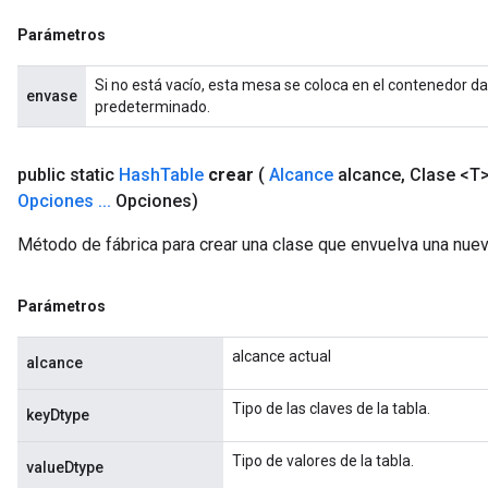
Parámetros
Si no está vacío, esta mesa se coloca en el contenedor dad
envase
predeterminado.
public static
Hash
Table
crear
(
Alcance
alcance
,
Clase <T>
Opciones
.
.
.
Opciones)
Método de fábrica para crear una clase que envuelva una nue
Parámetros
alcance actual
alcance
Tipo de las claves de la tabla.
keyDtype
Tipo de valores de la tabla.
valueDtype