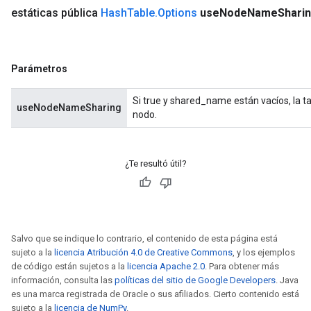
estáticas pública
Hash
Table
.
Options
use
Node
Name
Shari
Parámetros
Si true y shared_name están vacíos, la t
useNodeNameSharing
nodo.
¿Te resultó útil?
Salvo que se indique lo contrario, el contenido de esta página está
sujeto a la
licencia Atribución 4.0 de Creative Commons
, y los ejemplos
de código están sujetos a la
licencia Apache 2.0
. Para obtener más
información, consulta las
políticas del sitio de Google Developers
. Java
es una marca registrada de Oracle o sus afiliados. Cierto contenido está
sujeto a la
licencia de NumPy
.