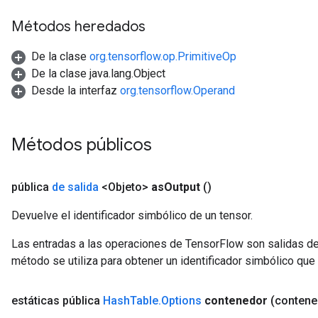
rs
Métodos heredados
mParameters
rs
De la clase
org.tensorflow.op.PrimitiveOp
Parameters
De la clase java.lang.Object
Desde la interfaz
org.tensorflow.Operand
rParameters
Parameters
ters
Métodos públicos
arameters
meters
rs
pública
de salida
<Objeto>
as
Output
()
tDescentParameters
Devuelve el identificador simbólico de un tensor.
Las entradas a las operaciones de TensorFlow son salidas de
método se utiliza para obtener un identificador simbólico que 
estáticas pública
Hash
Table
.
Options
contenedor
(contene