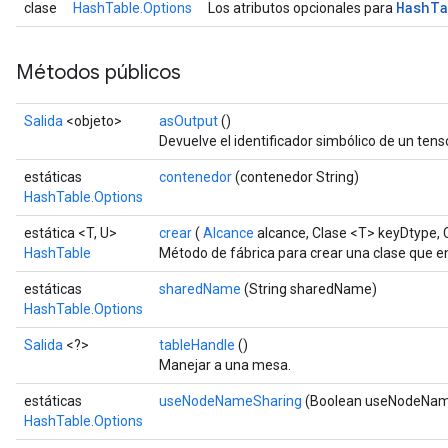
Hash
Ta
clase
HashTable.Options
Los atributos opcionales para
Métodos públicos
Salida
<objeto>
asOutput
()
Devuelve el identificador simbólico de un tenso
estáticas
contenedor
(contenedor String)
HashTable.Options
estática <T, U>
crear
(
Alcance
alcance, Clase <T> keyDtype, 
HashTable
Método de fábrica para crear una clase que 
estáticas
sharedName
(String sharedName)
HashTable.Options
Salida
<?>
tableHandle
()
Manejar a una mesa.
estáticas
useNodeNameSharing
(Boolean useNodeNam
HashTable.Options