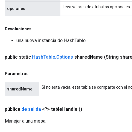
lleva valores de atributos opcionales
opciones
Devoluciones
una nueva instancia de HashTable
public static
Hash
Table
.
Options
shared
Name
(String shar
Parámetros
Si no está vacía, esta tabla se comparte con el n
sharedName
pública
de salida
<?>
table
Handle
()
Manejar a una mesa.