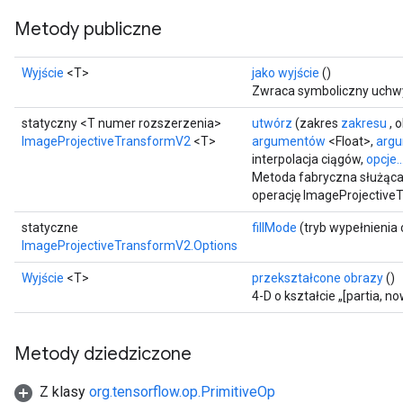
Metody publiczne
Wyjście
<T>
jako wyjście
()
Zwraca symboliczny uchwy
statyczny <T numer rozszerzenia>
utwórz
(zakres
zakresu
, 
ImageProjectiveTransformV2
<T>
argumentów
<Float>,
arg
interpolacja ciągów,
opcje..
Metoda fabryczna służąca
operację ImageProjective
statyczne
fillMode
(tryb wypełnienia 
ImageProjectiveTransformV2.Options
Wyjście
<T>
przekształcone obrazy
()
4-D o kształcie „[partia,
rs
mParameters
Metody dziedziczone
rs
Parameters
Z klasy
org.tensorflow.op.PrimitiveOp