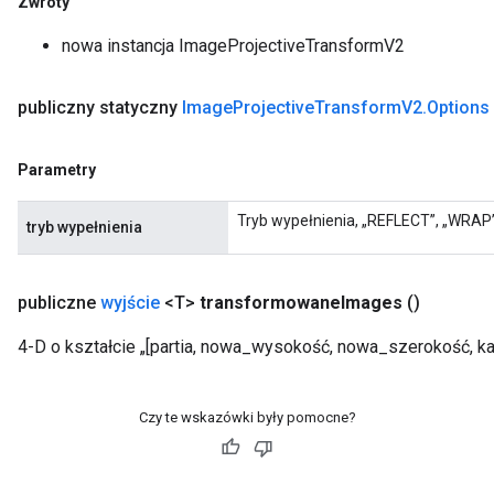
Zwroty
nowa instancja ImageProjectiveTransformV2
publiczny statyczny
Image
Projective
Transform
V2
.
Options
Parametry
Tryb wypełnienia, „REFLECT”, „WRAP”
tryb wypełnienia
publiczne
wyjście
<T>
transformowane
Images
()
4-D o kształcie „[partia, nowa_wysokość, nowa_szerokość, kan
Czy te wskazówki były pomocne?