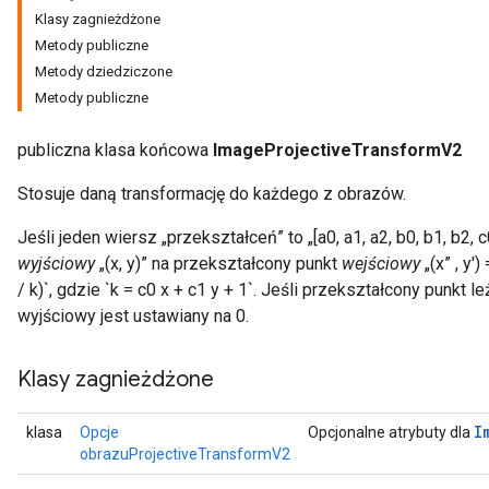
Klasy zagnieżdżone
Metody publiczne
Metody dziedziczone
Metody publiczne
publiczna klasa końcowa
ImageProjectiveTransformV2
Stosuje daną transformację do każdego z obrazów.
Jeśli jeden wiersz „przekształceń” to „[a0, a1, a2, b0, b1, b2
wyjściowy
„(x, y)” na przekształcony punkt
wejściowy
„(x” , y')
/ k)`, gdzie `k = c0 x + c1 y + 1`. Jeśli przekształcony punkt
wyjściowy jest ustawiany na 0.
Klasy zagnieżdżone
I
klasa
Opcje
Opcjonalne atrybuty dla
obrazuProjectiveTransformV2