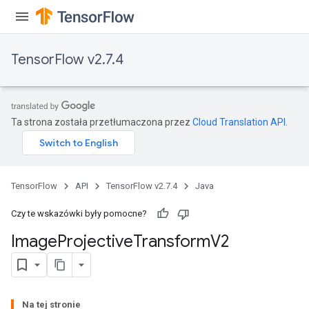
TensorFlow v2.7.4
Ta strona została przetłumaczona przez
Cloud Translation API
.
TensorFlow
API
TensorFlow v2.7.4
Java
Czy te wskazówki były pomocne?
Image
Projective
Transform
V2
Na tej stronie