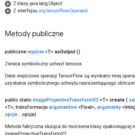
Z klasy java.lang.Object
rParameters
Z interfejsu
org.tensorflow.Operand
Parameters
ters
arameters
Metody publiczne
meters
rs
tDescentParameters
publiczne
wyjście
<T>
as
Output
()
Zwraca symboliczny uchwyt tensora.
Dane wejściowe operacji TensorFlow są wynikami innej operac
uzyskania symbolicznego uchwytu reprezentującego obliczen
public static
Image
Projective
Transform
V2
<T>
create
(
za
<T>
,
transformacje
argumentów
<Float>
,
argumenty
<Inte
opcje
.
.
.
opcje)
Metoda fabryczna służąca do tworzenia klasy opakowującej 
ImageProjectiveTransformV2.