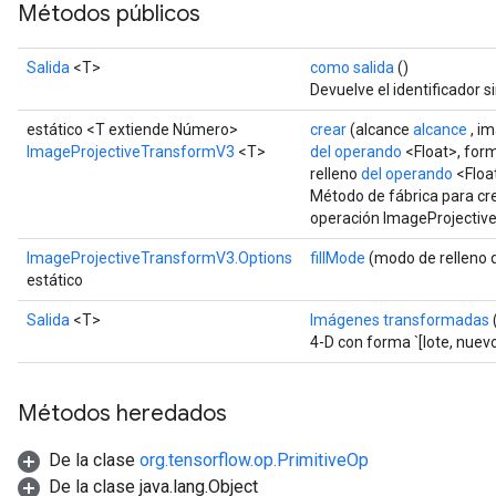
Métodos públicos
Salida
<T>
como salida
()
Devuelve el identificador s
estático <T extiende Número>
crear
(alcance
alcance
, i
ImageProjectiveTransformV3
<T>
del operando
<Float>, for
relleno
del operando
<Float
Método de fábrica para cr
operación ImageProjectiv
ImageProjectiveTransformV3.Options
fillMode
(modo de relleno 
estático
Salida
<T>
Imágenes transformadas
4-D con forma `[lote, nuev
rs
mParameters
rs
Métodos heredados
Parameters
De la clase
org.tensorflow.op.PrimitiveOp
De la clase java.lang.Object
rParameters