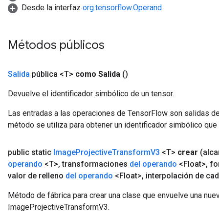
Desde la interfaz
org.tensorflow.Operand
Parameters
ters
arameters
Métodos públicos
meters
rs
tDescentParameters
Salida
pública <T>
como Salida
()
Devuelve el identificador simbólico de un tensor.
Las entradas a las operaciones de TensorFlow son salidas de
método se utiliza para obtener un identificador simbólico que 
public static
Image
Projective
Transform
V3
<T>
crear
(alc
operando
<T>
,
transformaciones
del operando
<Float>
,
fo
valor de relleno
del operando
<Float>
,
interpolación de ca
Método de fábrica para crear una clase que envuelve una nue
ImageProjectiveTransformV3.