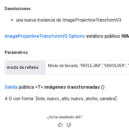
Devoluciones
una nueva instancia de ImageProjectiveTransformV3
Image
Projective
Transform
V3
.
Options
estático público
fill
Parámetros
Modo de llenado, "REFLEJAR", "ENVOLVER"
modo de relleno
Salida
pública <T>
imágenes transformadas
()
4-D con forma `[lote, nuevo_alto, nuevo_ancho, canales]`.
¿Te ha resultado útil?