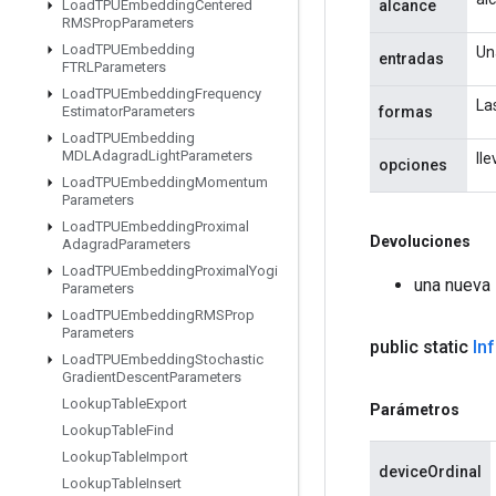
alcance
Load
TPUEmbedding
Centered
RMSProp
Parameters
Load
TPUEmbedding
Un
entradas
FTRLParameters
Load
TPUEmbedding
Frequency
La
formas
Estimator
Parameters
Load
TPUEmbedding
MDLAdagrad
Light
Parameters
ll
opciones
Load
TPUEmbedding
Momentum
Parameters
Load
TPUEmbedding
Proximal
Devoluciones
Adagrad
Parameters
Load
TPUEmbedding
Proximal
Yogi
una nueva
Parameters
Load
TPUEmbedding
RMSProp
Parameters
public static
In
Load
TPUEmbedding
Stochastic
Gradient
Descent
Parameters
Lookup
Table
Export
Parámetros
Lookup
Table
Find
Lookup
Table
Import
deviceOrdinal
Lookup
Table
Insert