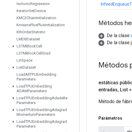
Isotonic
Regression
InfeedEnqueueT
Iterator
Get
Device
KMC2Chain
Initialization
Métodos he
Kmeans
Plus
Plus
Initialization
Kth
Order
Statistic
De la clase
LMDBDataset
De la clase 
LSTMBlock
Cell
LSTMBlock
Cell
Grad
Lin
Space
Métodos 
List
Dataset
Load
All
TPUEmbedding
Parameters
estáticas públi
Load
TPUEmbedding
entradas
,
List 
ADAMParameters
Load
TPUEmbedding
Adadelta
Método de fábri
Parameters
Load
TPUEmbedding
Adagrad
Momentum
Parameters
Parámetros
Load
TPUEmbedding
Adagrad
Parameters
al