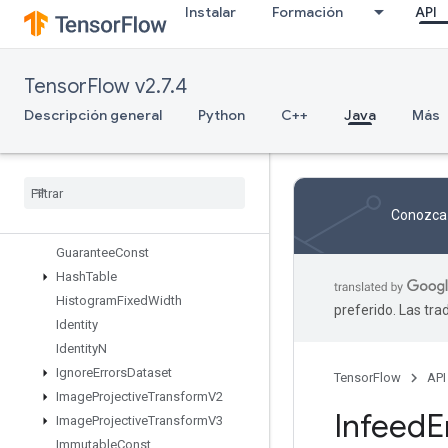
Instalar
Formación
API
GRUBlockCell
GRUBlockCellGrad
Gather
TensorFlow v2.7.4
GatherNd
GenerateBoundingBoxProposals
Descripción general
Python
C++
Java
Más
GetElementAtIndex
Get
Options
Get
Session
Handle
Get
Session
Tensor
Conozca 
Gradients
Guarantee
Const
Hash
Table
Histogram
Fixed
Width
preferido. Las tr
Identity
Identity
N
Ignore
Errors
Dataset
TensorFlow
API
Image
Projective
Transform
V2
Infeed
E
Image
Projective
Transform
V3
Immutable
Const