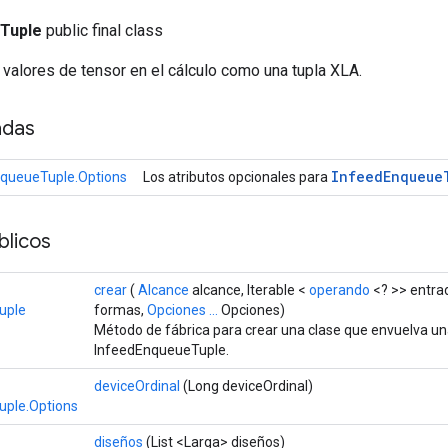
Tuple
public final class
 valores de tensor en el cálculo como una tupla XLA.
adas
Infeed
Enqueue
queueTuple.Options
Los atributos opcionales para
licos
crear
(
Alcance
alcance, Iterable <
operando
<? >> entrad
uple
formas,
Opciones ...
Opciones)
Método de fábrica para crear una clase que envuelva u
InfeedEnqueueTuple.
deviceOrdinal
(Long deviceOrdinal)
uple.Options
diseños
(List <Larga> diseños)