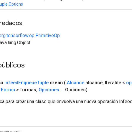
uple.Options
redados
org.tensorflow.op.PrimitiveOp
java.lang.Object
públicos
ca
Infeed
Enqueue
Tuple
crean
(
Alcance
alcance
,
Iterable <
op
<
Forma
> formas
,
Opciones
.
.
.
Opciones)
ca para crear una clase que envuelva una nueva operación Infe
cance actual