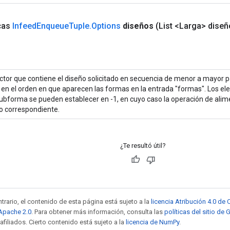
icas
Infeed
Enqueue
Tuple
.
Options
diseños
(List <Larga> diseñ
ctor que contiene el diseño solicitado en secuencia de menor a mayor 
, en el orden en que aparecen las formas en la entrada "formas". Los e
ubforma se pueden establecer en -1, en cuyo caso la operación de alime
o correspondiente.
¿Te resultó útil?
trario, el contenido de esta página está sujeto a la
licencia Atribución 4.0 d
 Apache 2.0
. Para obtener más información, consulta las
políticas del sitio de
afiliados. Cierto contenido está sujeto a la
licencia de NumPy
.