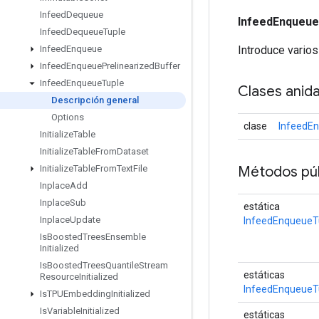
Infeed
Dequeue
InfeedEnqueue
Infeed
Dequeue
Tuple
Introduce varios
Infeed
Enqueue
Infeed
Enqueue
Prelinearized
Buffer
Infeed
Enqueue
Tuple
Clases anid
Descripción general
Options
clase
InfeedEn
Initialize
Table
Initialize
Table
From
Dataset
Métodos púb
Initialize
Table
From
Text
File
Inplace
Add
Inplace
Sub
estática
Inplace
Update
InfeedEnqueueT
Is
Boosted
Trees
Ensemble
Initialized
Is
Boosted
Trees
Quantile
Stream
estáticas
Resource
Initialized
InfeedEnqueueT
Is
TPUEmbedding
Initialized
Is
Variable
Initialized
estáticas