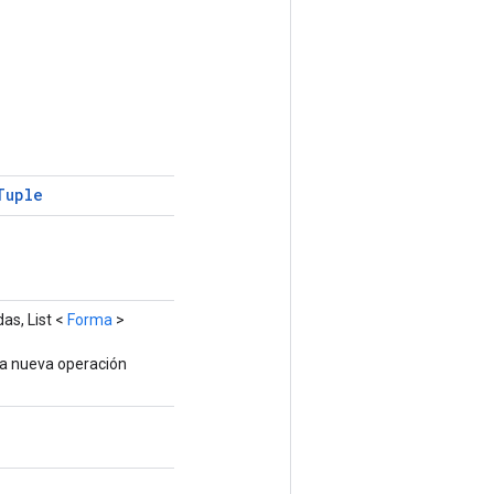
Tuple
as, List <
Forma
>
na nueva operación