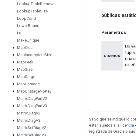
Lookup
Table
Remove
Lookup
Table
Size
públicas estát
Loop
Cond
Lower
Bound
Parámetros
Lu
Make
Unique
Un ve
Map
Clear
tupla
Map
Incomplete
Size
diseños
una s
Map
Peek
diseñ
Map
Size
Map
Stage
Map
Unstage
Map
Unstage
No
Key
Matrix
Diag
Part
V2
Matrix
Diag
Part
V3
Matrix
Diag
V2
Salvo que se indique lo con
Matrix
Diag
V3
están sujetos a la
licencia
Matrix
Set
Diag
V2
registrada de Oracle o sus 
Matrix
Set
Diag
V3