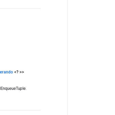
erando
<? >>
edEnqueueTuple.