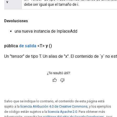
v
debe ser igual que el tamaño de i.
Devoluciones
una nueva instancia de InplaceAdd
pública
de salida
<T>
y
()
Un "tensor" de tipo T. Un alias de "x". El contenido de `y` no es
¿Te resultó útil?
Salvo que se indique lo contrario, el contenido de esta página está
sujeto a la
licencia Atribución 4.0 de Creative Commons
, y los ejemplos
de código están sujetos a la
licencia Apache 2.0
. Para obtener más
información, consulta las
políticas del sitio de Google Developers
. Java