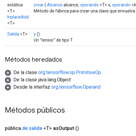
estática
crear
(
Alcance
alcance,
operando
<T> x,
operando
<I
<T>
Método de fábrica para crear una clase que envuelva
rs
InplaceAdd
<T>
mParameters
rs
Salida
<T>
y
()
Parameters
Un "tensor" de tipo T.
rParameters
Métodos heredados
Parameters
ters
De la clase
org.tensorflow.op.PrimitiveOp
arameters
De la clase java.lang.Object
meters
Desde la interfaz
org.tensorflow.Operand
rs
tDescentParameters
Métodos públicos
pública
de salida
<T>
as
Output
()