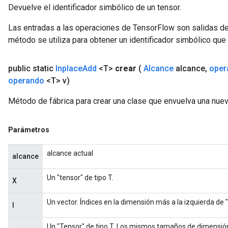
Devuelve el identificador simbólico de un tensor.
Las entradas a las operaciones de TensorFlow son salidas de
método se utiliza para obtener un identificador simbólico que 
public static
Inplace
Add
<T>
crear
(
Alcance
alcance
,
oper
operando
<T> v)
Método de fábrica para crear una clase que envuelva una nue
Parámetros
alcance actual
alcance
Un "tensor" de tipo T.
X
Un vector. Índices en la dimensión más a la izquierda de "
I
Un "Tensor" de tipo T. Los mismos tamaños de dimensión