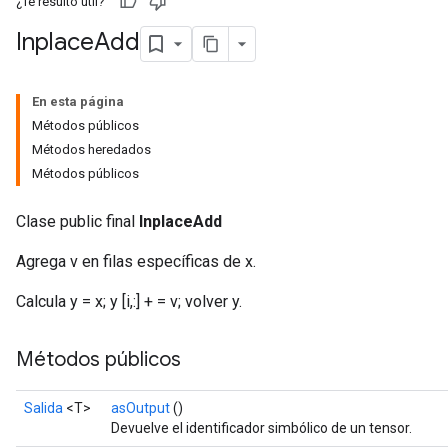
¿Te resultó útil?
Inplace
Add
En esta página
Métodos públicos
Métodos heredados
Métodos públicos
Clase public final
InplaceAdd
Agrega v en filas específicas de x.
Calcula y = x; y [i,:] + = v; volver y.
Métodos públicos
Salida
<T>
asOutput
()
Devuelve el identificador simbólico de un tensor.