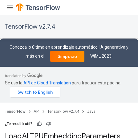
TensorFlow v2.7.4
Conozca lo último en aprendizaje automático, IA generativa y
más en el
WiML 2023.
Simposio
Se usó la
API de Cloud Translation
para traducir esta página.
TensorFlow
API
TensorFlow v2.7.4
Java
¿Te resultó útil?
Load
All
TPUEmbedding
Parameters