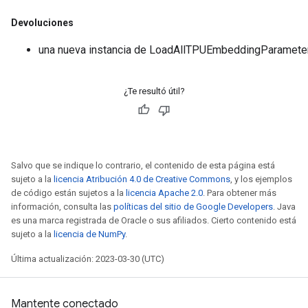
Devoluciones
una nueva instancia de LoadAllTPUEmbeddingParamete
ize
¿Te resultó útil?
Requantize
Salvo que se indique lo contrario, el contenido de esta página está
sujeto a la
licencia Atribución 4.0 de Creative Commons
, y los ejemplos
ize
de código están sujetos a la
licencia Apache 2.0
. Para obtener más
AndReluAndRequantize
información, consulta las
políticas del sitio de Google Developers
. Java
u
es una marca registrada de Oracle o sus afiliados. Cierto contenido está
uAndRequantize
sujeto a la
licencia de NumPy
.
Última actualización: 2023-03-30 (UTC)
AndRelu
AndReluAndRequantize
Mantente conectado