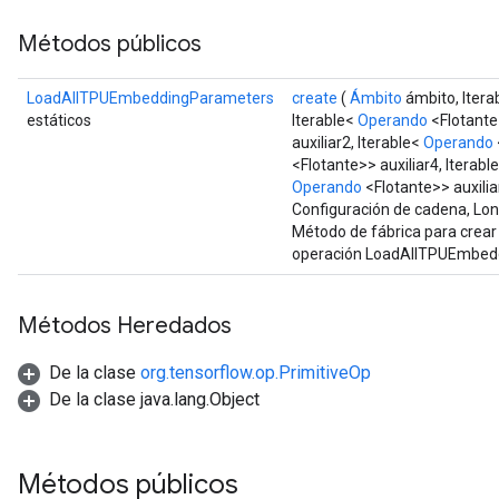
Métodos públicos
LoadAllTPUEmbeddingParameters
create
(
Ámbito
ámbito, Itera
estáticos
Iterable<
Operando
<Flotante>
auxiliar2, Iterable<
Operando
<Flotante>> auxiliar4, Iterabl
Operando
<Flotante>> auxilia
Configuración de cadena, Lo
Método de fábrica para crear
operación LoadAllTPUEmbed
Métodos Heredados
De la clase
org.tensorflow.op.PrimitiveOp
De la clase java.lang.Object
Métodos públicos