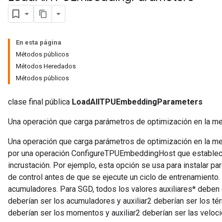
rs
mParameters
En esta página
rs
Métodos públicos
Parameters
Métodos Heredados
Métodos públicos
rParameters
Parameters
clase final pública
LoadAllTPUEmbeddingParameters
ters
Una operación que carga parámetros de optimización en la me
arameters
meters
Una operación que carga parámetros de optimización en la me
rs
por una operación ConfigureTPUEmbeddingHost que establece l
tDescentParameters
incrustación. Por ejemplo, esta opción se usa para instalar 
de control antes de que se ejecute un ciclo de entrenamiento. 
acumuladores. Para SGD, todos los valores auxiliares* deben e
deberían ser los acumuladores y auxiliar2 deberían ser los té
deberían ser los momentos y auxiliar2 deberían ser las veloc