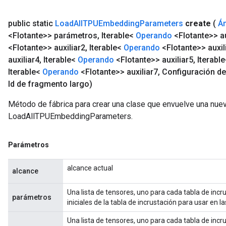
public static
Load
All
TPUEmbedding
Parameters
create
(
Á
<Flotante>> parámetros
,
Iterable<
Operando
<Flotante>> au
<Flotante>> auxiliar2
,
Iterable<
Operando
<Flotante>> auxil
auxiliar4
,
Iterable<
Operando
<Flotante>> auxiliar5
,
Iterabl
Iterable<
Operando
<Flotante>> auxiliar7
,
Configuración d
Id de fragmento largo)
Método de fábrica para crear una clase que envuelve una nue
LoadAllTPUEmbeddingParameters.
Parámetros
alcance actual
alcance
Una lista de tensores, uno para cada tabla de inc
parámetros
iniciales de la tabla de incrustación para usar en 
Una lista de tensores, uno para cada tabla de incru