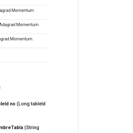
 Adagrad Momentum.
ión Adagrad Momentum.
Adagrad Momentum.
s
ble
Id no
(Long table
Id
mbre
Tabla
(String