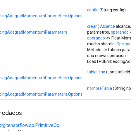
config
(String config)
ingAdagradMomentumParameters.Options
crear
(
Alcance
alcance
dingAdagradMomentumParameters
parámetros,
operando
<
operando
<> Float Mom
mucho shardId,
Opciones
Método de fábrica para
una nueva operación
LoadTPUEmbeddingAd
tableId no
(Long tableId
ingAdagradMomentumParameters.Options
nombreTabla
(String n
ingAdagradMomentumParameters.Options
redados
org.tensorflow.op.PrimitiveOp