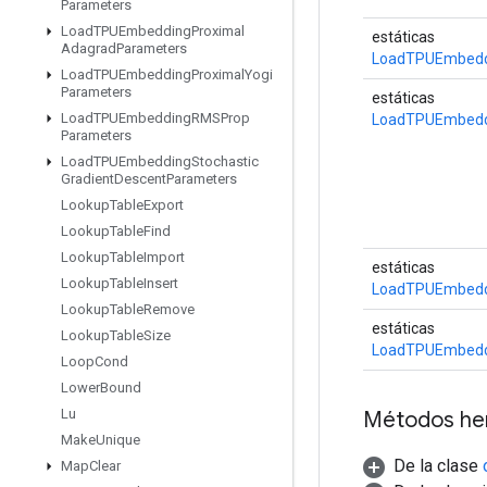
Parameters
Load
TPUEmbedding
Proximal
estáticas
Adagrad
Parameters
LoadTPUEmbedd
Load
TPUEmbedding
Proximal
Yogi
Parameters
estáticas
Load
TPUEmbedding
RMSProp
LoadTPUEmbed
Parameters
Load
TPUEmbedding
Stochastic
Gradient
Descent
Parameters
Lookup
Table
Export
Lookup
Table
Find
Lookup
Table
Import
estáticas
Lookup
Table
Insert
LoadTPUEmbedd
Lookup
Table
Remove
estáticas
Lookup
Table
Size
LoadTPUEmbedd
Loop
Cond
Lower
Bound
Lu
Métodos he
Make
Unique
De la clase
Map
Clear