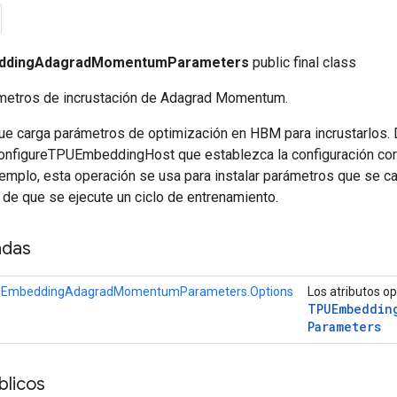
ddingAdagradMomentumParameters
public final class
metros de incrustación de Adagrad Momentum.
ue carga parámetros de optimización en HBM para incrustarlos. 
onfigureTPUEmbeddingHost que establezca la configuración corr
jemplo, esta operación se usa para instalar parámetros que se 
 de que se ejecute un ciclo de entrenamiento.
adas
EmbeddingAdagradMomentumParameters.Options
Los atributos o
TPUEmbeddin
Parameters
licos