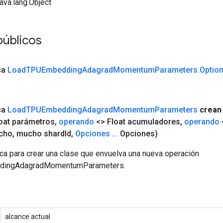
java.lang.Object
públicos
ca
Load
TPUEmbedding
Adagrad
Momentum
Parameters
.
Optio
ca
Load
TPUEmbedding
Adagrad
Momentum
Parameters
crean
oat parámetros
,
operando
<> Float acumuladores
,
operando
cho
,
mucho shard
Id
,
Opciones
.
.
.
Opciones)
ca para crear una clase que envuelva una nueva operación
ingAdagradMomentumParameters.
alcance actual