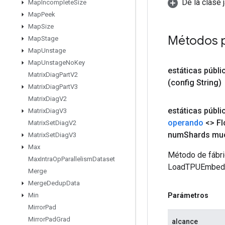
De la clase 
Map
Incomplete
Size
Map
Peek
Map
Size
Métodos 
Map
Stage
Map
Unstage
Map
Unstage
No
Key
estáticas públi
Matrix
Diag
Part
V2
(config String)
Matrix
Diag
Part
V3
Matrix
Diag
V2
estáticas públi
Matrix
Diag
V3
operando
<> Fl
Matrix
Set
Diag
V2
num
Shards mu
Matrix
Set
Diag
V3
Max
Método de fábri
Max
Intra
Op
Parallelism
Dataset
LoadTPUEmbedd
Merge
Merge
Dedup
Data
Parámetros
Min
Mirror
Pad
Mirror
Pad
Grad
alcance