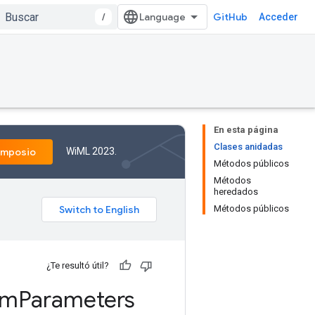
/
GitHub
Acceder
En esta página
Clases anidadas
WiML 2023.
imposio
Métodos públicos
Métodos
heredados
Métodos públicos
¿Te resultó útil?
um
Parameters