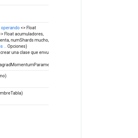
,
operando
<> Float
> Float acumuladores,
enta, numShards mucho,
 ...
Opciones)
 crear una clase que envuelva
agradMomentumParameters.
 no)
ombreTabla)