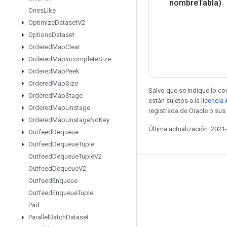
nombre
Tabla)
Ones
Like
Optimize
Dataset
V2
Options
Dataset
Ordered
Map
Clear
Ordered
Map
Incomplete
Size
Ordered
Map
Peek
Ordered
Map
Size
Salvo que se indique lo con
Ordered
Map
Stage
están sujetos a la
licencia
Ordered
Map
Unstage
registrada de Oracle o sus 
Ordered
Map
Unstage
No
Key
Última actualización: 2021
Outfeed
Dequeue
Outfeed
Dequeue
Tuple
Outfeed
Dequeue
Tuple
V2
Outfeed
Dequeue
V2
Mantente conectado
Outfeed
Enqueue
Blog
Outfeed
Enqueue
Tuple
Pad
Foro
Parallel
Batch
Dataset
GitHub