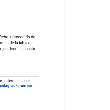
Debe ir precedido de
ecta de la tabla de
cargan desde un punto
Load
pcionales para
g
Adagrad
Momentum