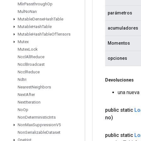
Mlir
Passthrough
Op
Mul
No
Nan
parámetros
Mutable
Dense
Hash
Table
Mutable
Hash
Table
acumuladores
Mutable
Hash
Table
Of
Tensors
Mutex
Momentos
Mutex
Lock
Nccl
All
Reduce
opciones
Nccl
Broadcast
Nccl
Reduce
Ndtri
Devoluciones
Nearest
Neighbors
una nueva
Next
After
Next
Iteration
public static
Lo
No
Op
no)
Non
Deterministic
Ints
Non
Max
Suppression
V5
Non
Serializable
Dataset
public static
Lo
One
Hot