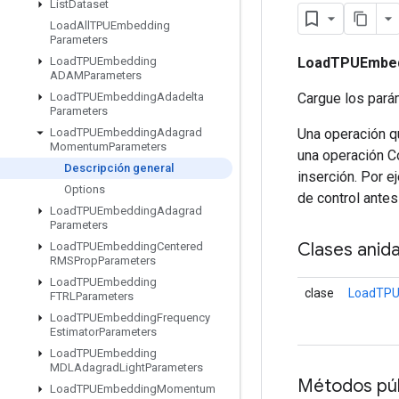
List
Dataset
Load
All
TPUEmbedding
Parameters
LoadTPUEmbe
Load
TPUEmbedding
ADAMParameters
Cargue los pará
Load
TPUEmbedding
Adadelta
Parameters
Una operación q
Load
TPUEmbedding
Adagrad
Momentum
Parameters
una operación C
Descripción general
inserción. Por e
Options
de control antes
Load
TPUEmbedding
Adagrad
Parameters
Clases anid
Load
TPUEmbedding
Centered
RMSProp
Parameters
Load
TPUEmbedding
clase
LoadTPU
FTRLParameters
Load
TPUEmbedding
Frequency
Estimator
Parameters
Load
TPUEmbedding
MDLAdagrad
Light
Parameters
Métodos púb
Load
TPUEmbedding
Momentum