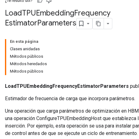
¿Te resultó útil?
Load
TPUEmbedding
Frequency
Parameters
Estimator
Parameters
ters
arameters
meters
En esta página
rs
Clases anidadas
tDescentParameters
Métodos públicos
Métodos heredados
Métodos públicos
LoadTPUEmbeddingFrequencyEstimatorParameters
publ
Estimador de frecuencia de carga que incorpora parámetros.
Una operación que carga parámetros de optimización en HBM p
una operación ConfigureTPUEmbeddingHost que establezca la c
inserción. Por ejemplo, esta operación se usa para instalar 
de control antes de que se ejecute un ciclo de entrenamiento.