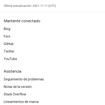
Última actualización: 2021-11-11 (UTC)
Requantize
Mantente conectado
ize
Blog
AndReluAndRequantize
Foro
u
uAndRequantize
GitHub
Twitter
YouTube
AndRelu
AndReluAndRequantize
Asistencia
ize
Seguimiento de problemas
Notas de la versión
Requantize
ize
Stack Overflow
Lineamientos de marca