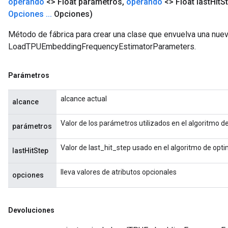
operando
<> Float parámetros
,
operando
<> Float last
Hit
S
Opciones
.
.
.
Opciones)
Método de fábrica para crear una clase que envuelva una nue
LoadTPUEmbeddingFrequencyEstimatorParameters.
Parámetros
alcance actual
alcance
Valor de los parámetros utilizados en el algoritmo d
parámetros
Valor de last_hit_step usado en el algoritmo de opt
lastHitStep
lleva valores de atributos opcionales
opciones
Devoluciones