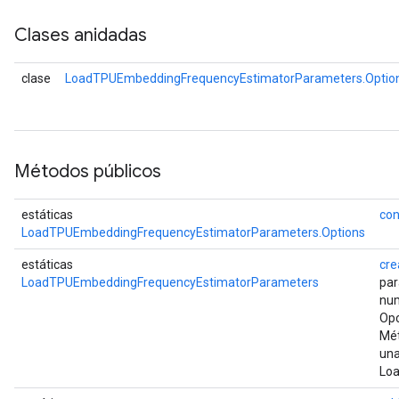
Clases anidadas
clase
LoadTPUEmbeddingFrequencyEstimatorParameters.Optio
Métodos públicos
estáticas
con
LoadTPUEmbeddingFrequencyEstimatorParameters.Options
estáticas
cre
LoadTPUEmbeddingFrequencyEstimatorParameters
pa
num
Opc
Mét
una
Lo