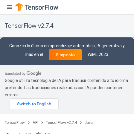
TensorFlow v2.7.4
Conozca lo último en aprendizaje automático, IA generativa y
más en el
WiML 2023.
Simposio
Google utiliza tecnología de IA para traducir contenido a tu idioma
preferido. Las traducciones realizadas con IA pueden contener
rs
errores.
mParameters
rs
Parameters
TensorFlow
API
TensorFlow v2.7.4
Java
rParameters