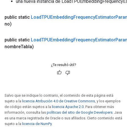
una nueva instancia de LoadTPUEmbeddingFrequencyE
public static
Load
TPUEmbedding
Frequency
Estimator
Para
no)
public static
Load
TPUEmbedding
Frequency
Estimator
Para
nombre
Tabla)
¿Te resultó útil?
Salvo que se indique lo contrario, el contenido de esta página está
sujeto a la
licencia Atribución 4.0 de Creative Commons
, y los ejemplos
de código están sujetos a la
licencia Apache 2.0
. Para obtener más
información, consulta las
políticas del sitio de Google Developers
. Java
ize
es una marca registrada de Oracle o sus afiliados. Cierto contenido está
sujeto a la
licencia de NumPy
.