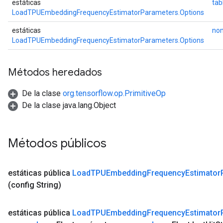
estáticas
tab
LoadTPUEmbeddingFrequencyEstimatorParameters.Options
estáticas
no
LoadTPUEmbeddingFrequencyEstimatorParameters.Options
Métodos heredados
De la clase
org.tensorflow.op.PrimitiveOp
De la clase java.lang.Object
Métodos públicos
estáticas pública
Load
TPUEmbedding
Frequency
Estimator
(config String)
estáticas pública
Load
TPUEmbedding
Frequency
Estimator