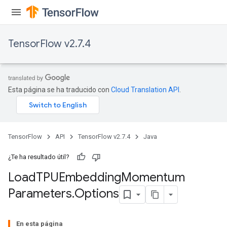
TensorFlow v2.7.4
Esta página se ha traducido con
Cloud Translation API
.
rs
mParameters
TensorFlow
API
TensorFlow v2.7.4
Java
rs
Parameters
¿Te ha resultado útil?
Load
TPUEmbedding
Momentum
rParameters
Parameters
.
Options
Parameters
ters
En esta página