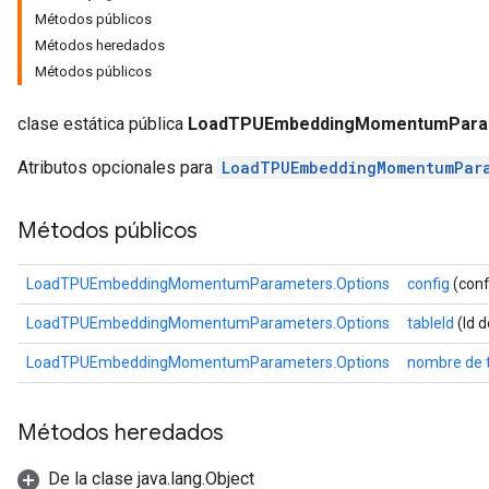
Métodos públicos
arameters
Métodos heredados
meters
Métodos públicos
rs
tDescentParameters
clase estática pública
LoadTPUEmbeddingMomentumParam
Atributos opcionales para
LoadTPUEmbeddingMomentumPar
Métodos públicos
LoadTPUEmbeddingMomentumParameters.Options
config
(conf
LoadTPUEmbeddingMomentumParameters.Options
tableId
(Id d
LoadTPUEmbeddingMomentumParameters.Options
nombre de 
Métodos heredados
De la clase java.lang.Object