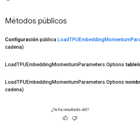
Métodos públicos
Configuración
pública
Load
TPUEmbedding
Momentum
Par
cadena)
Load
TPUEmbedding
Momentum
Parameters
.
Options
table
I
Load
TPUEmbedding
Momentum
Parameters
.
Options
nombr
cadena)
¿Te ha resultado útil?