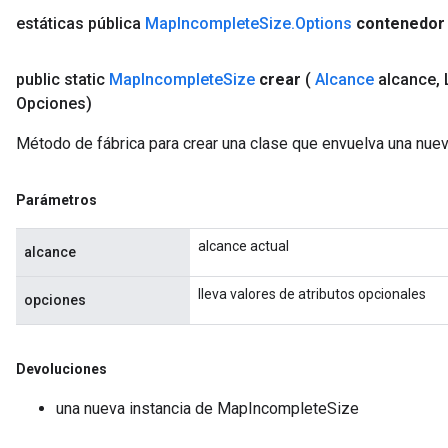
estáticas pública
Map
Incomplete
Size
.
Options
contenedor
public static
Map
Incomplete
Size
crear
(
Alcance
alcance
,
L
Opciones)
Método de fábrica para crear una clase que envuelva una nu
Parámetros
alcance actual
alcance
lleva valores de atributos opcionales
opciones
Devoluciones
una nueva instancia de MapIncompleteSize
ize