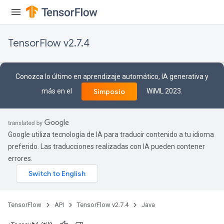
Parameters
ters
arameters
TensorFlow v2.7.4
meters
rs
tDescentParameters
Conozca lo último en aprendizaje automático, IA generativa y
más en el
WiML 2023.
Simposio
Google utiliza tecnología de IA para traducir contenido a tu idioma
preferido. Las traducciones realizadas con IA pueden contener
errores.
TensorFlow
API
TensorFlow v2.7.4
Java