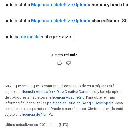
public static
Map
Incomplete
Size
.
Options
memory
Limit
(L
public static
Map
Incomplete
Size
.
Options
shared
Name
(St
Requantize
pública
de salida
<Integer>
size
()
ize
AndReluAndRequantize
u
¿Te resultó útil?
uAndRequantize
AndRelu
AndReluAndRequantize
Salvo que se indique lo contrario, el contenido de esta página está
sujeto a la
licencia Atribución 4.0 de Creative Commons
, y los ejemplos
de código están sujetos a la
licencia Apache 2.0
. Para obtener más
ize
información, consulta las
políticas del sitio de Google Developers
. Java
es una marca registrada de Oracle o sus afiliados. Cierto contenido está
Requantize
sujeto a la
licencia de NumPy
.
ize
Última actualización: 2021-11-11 (UTC)