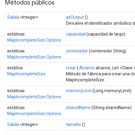
Métodos públicos
Salida
<Integer>
asOutput
()
Devuelve el identificador simbólico d
estáticas
capacidad
(capacidad de largo)
MapIncompleteSize.Options
estáticas
contenedor
(contenedor String)
MapIncompleteSize.Options
estática
crear
(
Alcance
alcance, List <Clase 
MapIncompleteSize
Método de fábrica para crear una c
MapIncompleteSize.
estáticas
memoryLimit
(Long memoryLimit)
MapIncompleteSize.Options
estáticas
sharedName
(String sharedName)
MapIncompleteSize.Options
Salida
<Integer>
tamaño
()