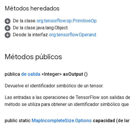
Métodos heredados
De la clase
org.tensorflow.op.PrimitiveOp
De la clase java.lang.Object
Desde la interfaz
org.tensorflow.Operand
Métodos públicos
pública
de salida
<Integer>
as
Output
()
Devuelve el identificador simbólico de un tensor.
Las entradas a las operaciones de TensorFlow son salidas de
método se utiliza para obtener un identificador simbólico que 
public static
Map
Incomplete
Size
.
Options
capacidad
(de la