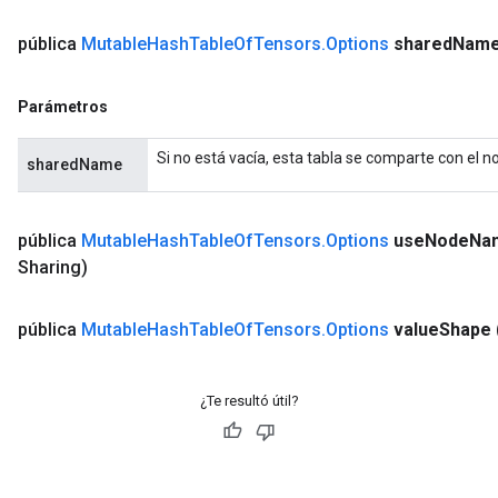
pública
Mutable
Hash
Table
Of
Tensors
.
Options
shared
Nam
Parámetros
Si no está vacía, esta tabla se comparte con el n
sharedName
pública
Mutable
Hash
Table
Of
Tensors
.
Options
use
Node
Na
Sharing)
pública
Mutable
Hash
Table
Of
Tensors
.
Options
value
Shape
ize
¿Te resultó útil?
Requantize
ize