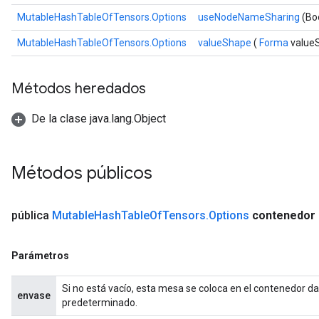
MutableHashTableOfTensors.Options
useNodeNameSharing
(Bo
MutableHashTableOfTensors.Options
valueShape
(
Forma
value
Métodos heredados
De la clase java.lang.Object
Métodos públicos
pública
Mutable
Hash
Table
Of
Tensors
.
Options
contenedor
Parámetros
Si no está vacío, esta mesa se coloca en el contenedor dad
envase
predeterminado.