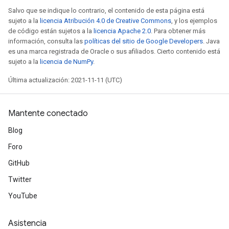
Salvo que se indique lo contrario, el contenido de esta página está
AndReluAndRequantize
sujeto a la
licencia Atribución 4.0 de Creative Commons
, y los ejemplos
u
de código están sujetos a la
licencia Apache 2.0
. Para obtener más
uAndRequantize
información, consulta las
políticas del sitio de Google Developers
. Java
es una marca registrada de Oracle o sus afiliados. Cierto contenido está
sujeto a la
licencia de NumPy
.
AndRelu
Última actualización: 2021-11-11 (UTC)
AndReluAndRequantize
ize
Mantente conectado
Blog
Requantize
Foro
ize
GitHub
Twitter
YouTube
Asistencia