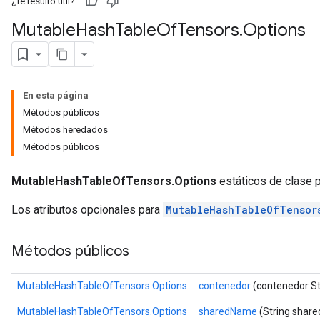
¿Te resultó útil?
Mutable
Hash
Table
Of
Tensors
.
Options
En esta página
Métodos públicos
Métodos heredados
Métodos públicos
MutableHashTableOfTensors.Options
estáticos de clase p
Los atributos opcionales para
MutableHashTableOfTensor
Métodos públicos
MutableHashTableOfTensors.Options
contenedor
(contenedor St
MutableHashTableOfTensors.Options
sharedName
(String shar