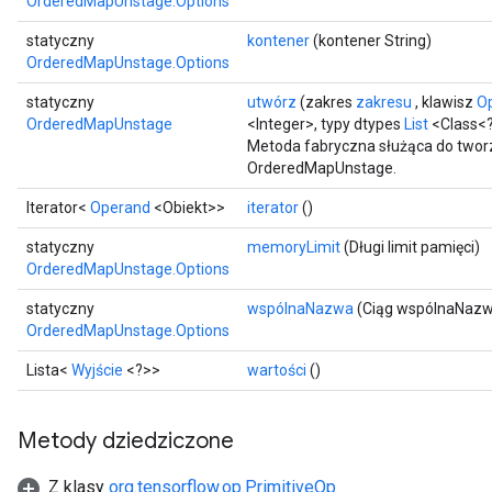
OrderedMapUnstage.Options
statyczny
kontener
(kontener String)
OrderedMapUnstage.Options
statyczny
utwórz
(zakres
zakresu
, klawisz
O
OrderedMapUnstage
<Integer>, typy dtypes
List
<Class<
Metoda fabryczna służąca do twor
OrderedMapUnstage.
Iterator<
Operand
<Obiekt>>
iterator
()
ize
statyczny
memoryLimit
(Długi limit pamięci)
OrderedMapUnstage.Options
statyczny
wspólnaNazwa
(Ciąg wspólnaNaz
OrderedMapUnstage.Options
Lista<
Wyjście
<?>>
wartości
()
Requantize
ize
AndReluAndRequantize
Metody dziedziczone
u
uAndRequantize
Z klasy
org.tensorflow.op.PrimitiveOp