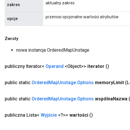
aktualny zakres
zakres
przenosi opcjonalne wartości atrybutów
opcje
Zwroty
nowa instancja OrderedMapUnstage
publiczny Iterator<
Operand
<Object>>
iterator
()
public static
Ordered
Map
Unstage
.
Options
memory
Limit
(
public static
Ordered
Map
Unstage
.
Options
wspólna
Nazwa
publiczna Lista<
Wyjście
<?>>
wartości
()