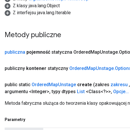
Z klasy java.lang.Object
Z interfejsu java.lang.Iterable
AndRelu
AndReluAndRequantize
Metody publiczne
ize
publiczna
pojemność
statyczna Ordered
Map
Unstage
.
Opti
Requantize
ize
publiczny
kontener
statyczny
Ordered
Map
Unstage
.
Option
public static
Ordered
Map
Unstage
create
(zakres
zakresu
,
argumentu <Integer>
,
typy dtypes
List
<Class<?>>
,
Opcje
.
.
.
Metoda fabryczna służąca do tworzenia klasy opakowującej
Parametry