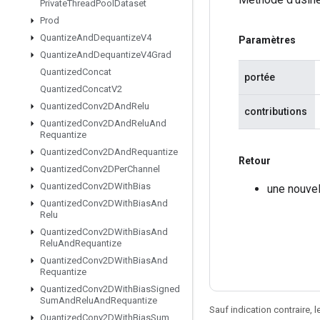
Private
Thread
Pool
Dataset
Prod
Quantize
And
Dequantize
V4
Paramètres
Quantize
And
Dequantize
V4Grad
Quantized
Concat
portée
Quantized
Concat
V2
Quantized
Conv2DAnd
Relu
contributions
Quantized
Conv2DAnd
Relu
And
Requantize
Quantized
Conv2DAnd
Requantize
Retour
Quantized
Conv2DPer
Channel
Quantized
Conv2DWith
Bias
une nouve
Quantized
Conv2DWith
Bias
And
Relu
Quantized
Conv2DWith
Bias
And
Relu
And
Requantize
Quantized
Conv2DWith
Bias
And
Requantize
Quantized
Conv2DWith
Bias
Signed
Sum
And
Relu
And
Requantize
Sauf indication contraire, 
Quantized
Conv2DWith
Bias
Sum