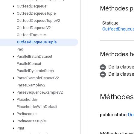
Outfeed
Dequeue
Méthodes p
Outfeed
Dequeue
Tuple
Outfeed
Dequeue
Tuple
V2
Statique
Outfeed
Dequeue
V2
OutfeedEnqueu
Outfeed
Enqueue
Outfeed
Enqueue
Tuple
Pad
Méthodes h
Parallel
Batch
Dataset
Parallel
Concat
De la class
Parallel
Dynamic
Stitch
De la classe
Parse
Example
Dataset
V2
Parse
Example
V2
Parse
Sequence
Example
V2
Méthodes
Placeholder
Placeholder
With
Default
Prelinearize
public static
Ou
Prelinearize
Tuple
Print
Méthode d'usine