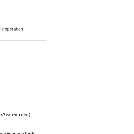
le opération
<?>> entrées)
feedEnqueueTuple.