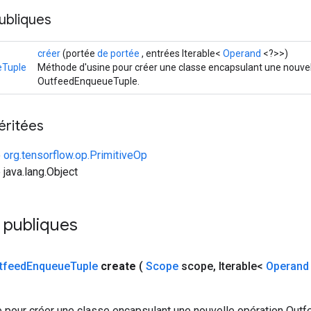
ubliques
créer
(portée
de portée
, entrées Iterable<
Operand
<?>>)
eTuple
Méthode d'usine pour créer une classe encapsulant une nouvel
OutfeedEnqueueTuple.
éritées
e
org.tensorflow.op.PrimitiveOp
 java.lang.Object
 publiques
tfeed
Enqueue
Tuple
create
(
Scope
scope
,
Iterable<
Operand
 pour créer une classe encapsulant une nouvelle opération Out