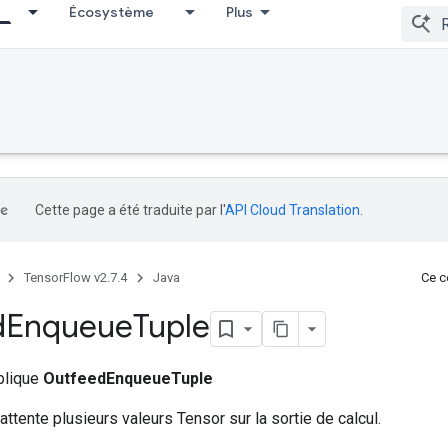
Écosystème
Plus
Cette page a été traduite par l'
API Cloud Translation
.
TensorFlow v2.7.4
Java
Ce co
d
Enqueue
Tuple
ublique
OutfeedEnqueueTuple
attente plusieurs valeurs Tensor sur la sortie de calcul.