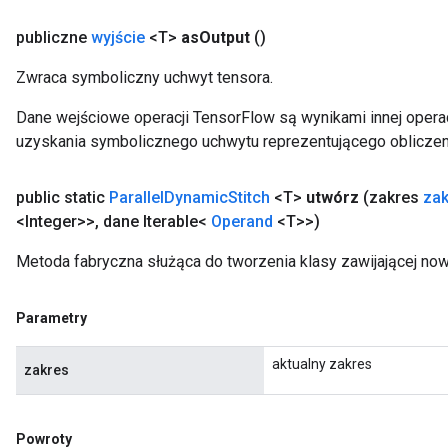
publiczne
wyjście
<T>
as
Output
()
Zwraca symboliczny uchwyt tensora.
Dane wejściowe operacji TensorFlow są wynikami innej operac
uzyskania symbolicznego uchwytu reprezentującego obliczen
public static
Parallel
Dynamic
Stitch
<T>
utwórz
(zakres
za
<Integer>>
,
dane Iterable<
Operand
<T>>)
Metoda fabryczna służąca do tworzenia klasy zawijającej now
m
Parametry
rs
aktualny zakres
zakres
eters
ntumParameters
ters
Powroty