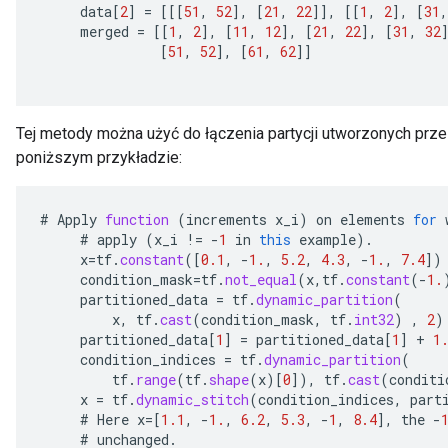
data
[
2
]
=
[[[
51
,
52
]
,
[
21
,
22
]]
,
[[
1
,
2
]
,
[
31
,
merged
=
[[
1
,
2
]
,
[
11
,
12
]
,
[
21
,
22
]
,
[
31
,
32
[
51
,
52
]
,
[
61
,
62
]]
Tej metody można użyć do łączenia partycji utworzonych prze
poniższym przykładzie:
#
Apply
function
(
increments
x_i
)
on
elements
for
#
apply
(
x_i
!=
-
1
in
this
example
).
x
=
tf
.
constant
(
[
0.1
,
-
1.
,
5.2
,
4.3
,
-
1.
,
7.4
]
)
condition_mask
=
tf
.
not_equal
(
x
,
tf
.
constant
(
-
1.
partitioned_data
=
tf
.
dynamic_partition
(
x
,
tf
.
cast
(
condition_mask
,
tf
.
int32
)
,
2
)
partitioned_data
[
1
]
=
partitioned_data
[
1
]
+
1
condition_indices
=
tf
.
dynamic_partition
(
tf
.
range
(
tf
.
shape
(
x
)
[
0
]
),
tf
.
cast
(
conditi
x
=
tf
.
dynamic_stitch
(
condition_indices
,
part
#
Here
x
=[
1.1
,
-
1.
,
6.2
,
5.3
,
-
1
,
8.4
]
,
the
-
#
unchanged
.