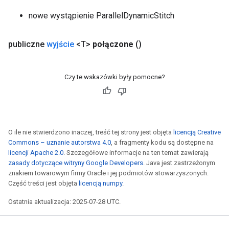
ropParameters
nowe wystąpienie ParallelDynamicStitch
s
atorParameters
ghtParameters
publiczne
wyjście
<T>
połączone
()
meters
adParameters
Czy te wskazówki były pomocne?
rameters
eters
ientDescentParameters
O ile nie stwierdzono inaczej, treść tej strony jest objęta
licencją Creative
Commons – uznanie autorstwa 4.0
, a fragmenty kodu są dostępne na
licencji Apache 2.0
. Szczegółowe informacje na ten temat zawierają
zasady dotyczące witryny Google Developers
. Java jest zastrzeżonym
znakiem towarowym firmy Oracle i jej podmiotów stowarzyszonych.
Część treści jest objęta
licencją numpy
.
Ostatnia aktualizacja: 2025-07-28 UTC.