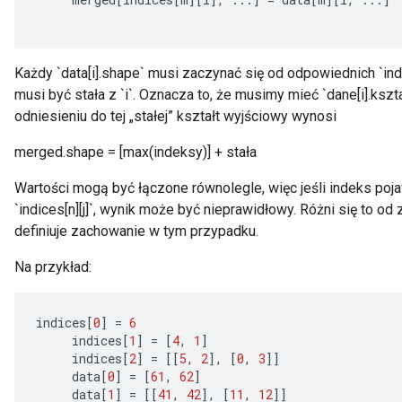
Requantize
ize
Każdy `data[i].shape` musi zaczynać się od odpowiednich `indic
AndReluAndRequantize
musi być stała z `i`. Oznacza to, że musimy mieć `dane[i].kształ
u
odniesieniu do tej „stałej” kształt wyjściowy wynosi
uAndRequantize
merged.shape = [max(indeksy)] + stała
Wartości mogą być łączone równolegle, więc jeśli indeks pojawi
AndRelu
`indices[n][j]`, wynik może być nieprawidłowy. Różni się to o
AndReluAndRequantize
definiuje zachowanie w tym przypadku.
ize
Na przykład:
Requantize
indices
[
0
]
=
6
ize
indices
[
1
]
=
[
4
,
1
]
indices
[
2
]
=
[[
5
,
2
]
,
[
0
,
3
]]
data
[
0
]
=
[
61
,
62
]
data
[
1
]
=
[[
41
,
42
]
,
[
11
,
12
]]