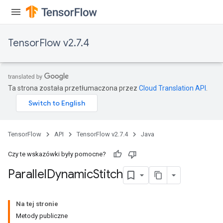
TensorFlow v2.7.4
Ta strona została przetłumaczona przez
Cloud Translation API
.
TensorFlow
API
TensorFlow v2.7.4
Java
Czy te wskazówki były pomocne?
Parallel
Dynamic
Stitch
Na tej stronie
Metody publiczne