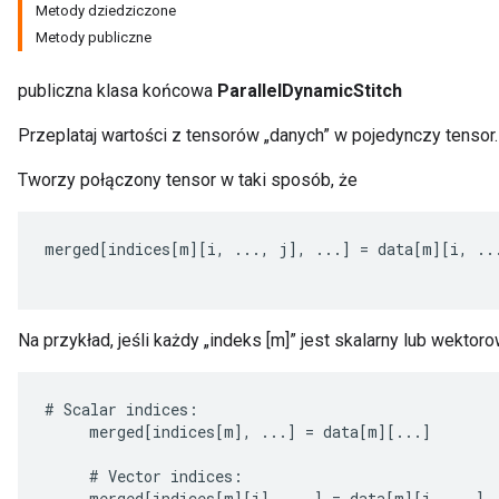
Metody dziedziczone
Metody publiczne
publiczna klasa końcowa
ParallelDynamicStitch
Przeplataj wartości z tensorów „danych” w pojedynczy tensor.
Tworzy połączony tensor w taki sposób, że
merged
[
indices
[
m
][
i
,
...,
j
]
,
...
]
=
data
[
m
][
i
,
..
Na przykład, jeśli każdy „indeks [m]” jest skalarny lub wekto
#
Scalar
indices
:
ize
merged
[
indices
[
m
]
,
...
]
=
data
[
m
][
...
]
#
Vector
indices
:
merged
[
indices
[
m
][
i
]
,
...
]
=
data
[
m
][
i
,
...
]