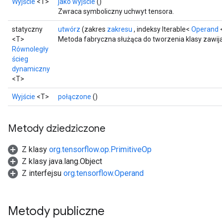
Wyjście
<T>
jako wyjście
()
Zwraca symboliczny uchwyt tensora.
statyczny
utwórz
(zakres
zakresu
, indeksy Iterable<
Operand
<
<T>
Metoda fabryczna służąca do tworzenia klasy zawija
Równoległy
ścieg
dynamiczny
<T>
Wyjście
<T>
połączone
()
Metody dziedziczone
Z klasy
org.tensorflow.op.PrimitiveOp
Z klasy java.lang.Object
Z interfejsu
org.tensorflow.Operand
Metody publiczne