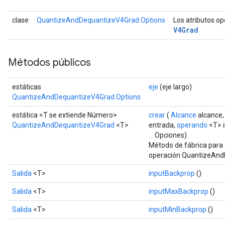
ize
clase
QuantizeAndDequantizeV4Grad.Options
Los atributos o
V4Grad
Requantize
ize
Métodos públicos
estáticas
eje
(eje largo)
QuantizeAndDequantizeV4Grad.Options
estática <T se extiende Número>
crear
(
Alcance
alcance
QuantizeAndDequantizeV4Grad
<T>
entrada,
operando
<T> 
...
Opciones)
Método de fábrica para 
operación QuantizeAnd
Salida
<T>
inputBackprop
()
Salida
<T>
inputMaxBackprop
()
Salida
<T>
inputMinBackprop
()