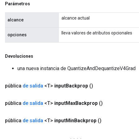
Parámetros
alcance actual
alcance
lleva valores de atributos opcionales
opciones
Devoluciones
una nueva instancia de QuantizeAndDequantizeV4Grad
pública
de salida
<T>
input
Backprop
()
pública
de salida
<T>
input
Max
Backprop
()
pública
de salida
<T>
input
Min
Backprop
()