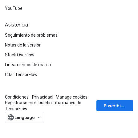
m
YouTube
Asistencia
rs
Seguimiento de problemas
eters
ntumParameters
Notas de la versión
ters
Stack Overflow
ropParameters
Lineamientos de marca
s
atorParameters
Citar TensorFlow
ghtParameters
meters
adParameters
Condiciones
Privacidad
Manage cookies
Registrarse en el boletín informativo de
rameters
Suscribirse
TensorFlow
eters
ientDescentParameters