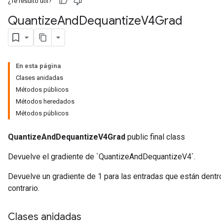
¿Te resultó útil?
Quantize
And
Dequantize
V4Grad
ize
En esta página
Clases anidadas
Métodos públicos
Métodos heredados
Métodos públicos
Requantize
ize
QuantizeAndDequantizeV4Grad
public final class
AndReluAndRequantize
u
Devuelve el gradiente de `QuantizeAndDequantizeV4`.
uAndRequantize
Devuelve un gradiente de 1 para las entradas que están dentro
contrario.
AndRelu
AndReluAndRequantize
Clases anidadas