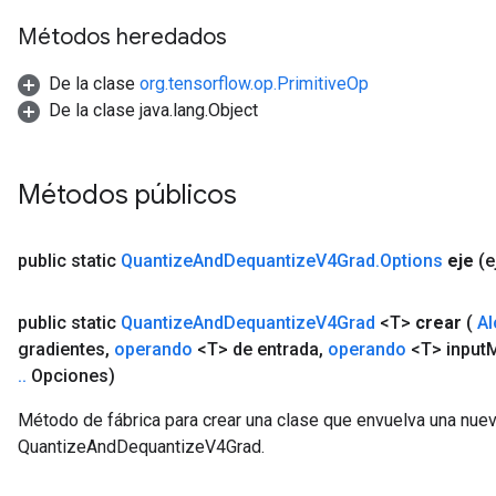
Métodos heredados
De la clase
org.tensorflow.op.PrimitiveOp
De la clase java.lang.Object
Métodos públicos
public static
Quantize
And
Dequantize
V4Grad
.
Options
eje
(e
public static
Quantize
And
Dequantize
V4Grad
<T>
crear
(
Al
gradientes
,
operando
<T> de entrada
,
operando
<T> input
M
.
.
Opciones)
Método de fábrica para crear una clase que envuelva una nue
QuantizeAndDequantizeV4Grad.