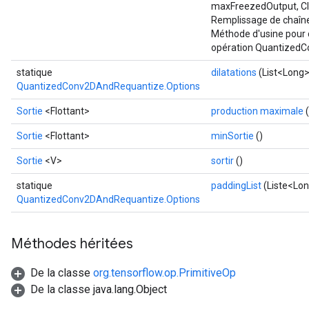
maxFreezedOutput, Cl
Remplissage de chaîn
Méthode d'usine pour 
opération Quantized
statique
dilatations
(List<Long> 
QuantizedConv2DAndRequantize.Options
Sortie
<Flottant>
production maximale
(
Sortie
<Flottant>
minSortie
()
Sortie
<V>
sortir
()
statique
paddingList
(Liste<Lon
QuantizedConv2DAndRequantize.Options
Méthodes héritées
De la classe
org.tensorflow.op.PrimitiveOp
De la classe java.lang.Object