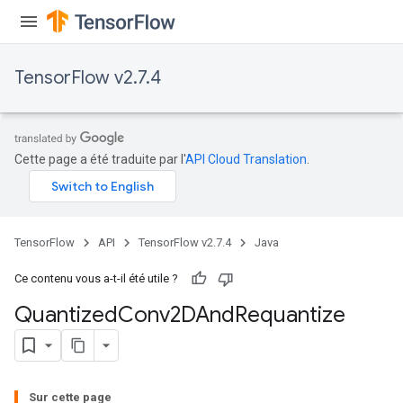
TensorFlow v2.7.4
Cette page a été traduite par l'
API Cloud Translation
.
TensorFlow
API
TensorFlow v2.7.4
Java
Ce contenu vous a-t-il été utile ?
Quantized
Conv2DAnd
Requantize
ize
Sur cette page