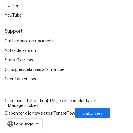
Twitter
ntumParameters
ters
YouTube
ropParameters
s
Support
atorParameters
Outil de suivi des incidents
ghtParameters
meters
Notes de version
adParameters
Stack Overflow
rameters
Consignes relatives à la marque
eters
ientDescentParameters
Citer TensorFlow
Conditions d'utilisation
Règles de confidentialité
Manage cookies
S’abonner
S'abonner à la newsletter TensorFlow