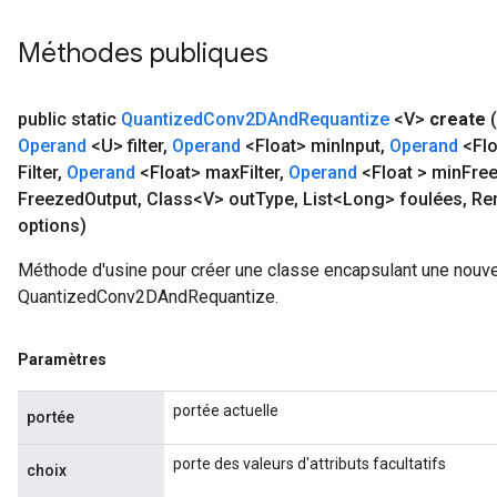
Méthodes publiques
public static
Quantized
Conv2DAnd
Requantize
<V>
create
Operand
<U> filter
,
Operand
<Float> min
Input
,
Operand
<Flo
Filter
,
Operand
<Float> max
Filter
,
Operand
<Float > min
Fre
Freezed
Output
,
Class<V> out
Type
,
List<Long> foulées
,
Rem
options)
Méthode d'usine pour créer une classe encapsulant une nouve
QuantizedConv2DAndRequantize.
Paramètres
portée actuelle
portée
porte des valeurs d'attributs facultatifs
choix