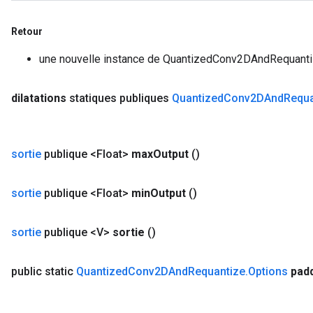
Retour
une nouvelle instance de QuantizedConv2DAndRequant
dilatations
statiques publiques
Quantized
Conv2DAnd
Requa
sortie
publique <Float>
max
Output
()
sortie
publique <Float>
min
Output
()
sortie
publique <V>
sortie
()
public static
Quantized
Conv2DAnd
Requantize
.
Options
pad