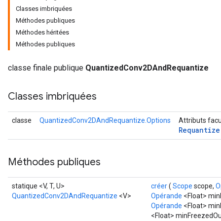
Classes imbriquées
Méthodes publiques
Méthodes héritées
Méthodes publiques
Requantize
classe finale publique
QuantizedConv2DAndRequantize
ize
AndReluAndRequantize
Classes imbriquées
u
uAndRequantize
classe
QuantizedConv2DAndRequantize.Options
Attributs fac
Requantize
AndRelu
AndReluAndRequantize
Méthodes publiques
ize
statique <V, T, U>
créer
(
Scope
scope,
O
QuantizedConv2DAndRequantize
<V>
Opérande
<Float> min
Requantize
Opérande
<Float> minF
ize
<Float> minFreezedOu