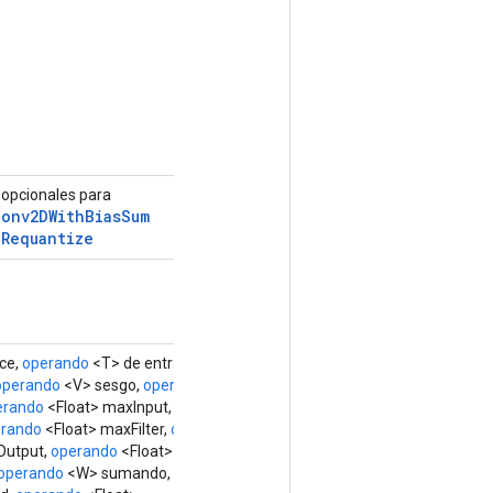
 opcionales para
Conv2DWith
Bias
Sum
d
Requantize
ce,
operando
<T> de entrada,
operando
<V> sesgo,
operando
erando
<Float> maxInput,
operando
rando
<Float> maxFilter,
operando
Output,
operando
<Float>
operando
<W> sumando,
operando