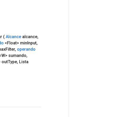
r
(
Alcance
alcance
,
do
<Float> min
Input
,
max
Filter
,
operando
<W> sumando
,
 out
Type
,
Lista