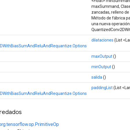
<Float> minSumman
maxSummand, Clase <
zancadas, relleno de
Método de fábrica pa
una nueva operación
QuantizedConv2DWi
dilataciones
(List <La
DWithBiasSumAndReluAndRequantize.Options
maxOutput
()
minOutput
()
salida
()
paddingList
(List <La
DWithBiasSumAndReluAndRequantize.Options
redados
org.tensorflow.op.PrimitiveOp