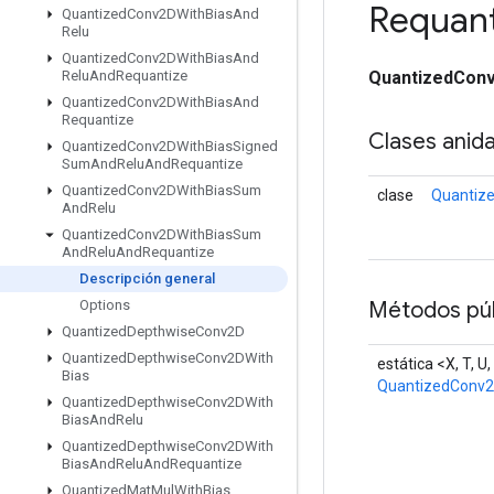
Requant
Quantized
Conv2DWith
Bias
And
Relu
Quantized
Conv2DWith
Bias
And
QuantizedCon
Relu
And
Requantize
Quantized
Conv2DWith
Bias
And
Requantize
Clases anid
Quantized
Conv2DWith
Bias
Signed
Sum
And
Relu
And
Requantize
Quantized
Conv2DWith
Bias
Sum
clase
Quantiz
And
Relu
Quantized
Conv2DWith
Bias
Sum
And
Relu
And
Requantize
Descripción general
Métodos púb
Options
Quantized
Depthwise
Conv2D
Quantized
Depthwise
Conv2DWith
estática <X, T, U,
Bias
QuantizedConv
Quantized
Depthwise
Conv2DWith
Bias
And
Relu
Quantized
Depthwise
Conv2DWith
Bias
And
Relu
And
Requantize
Quantized
Mat
Mul
With
Bias