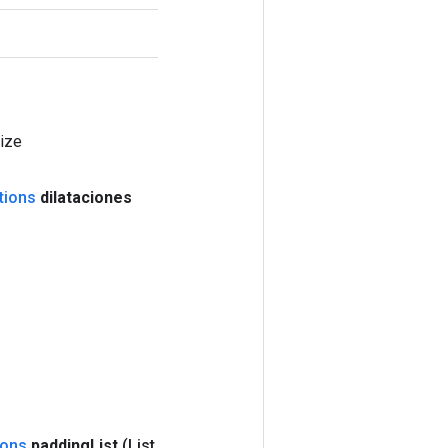
ize
tions
dilataciones
ions
padding
List
(List