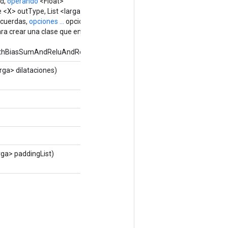
d,
operando
<Float>
X> outType, List <larga>
 cuerdas,
opciones ...
opciones)
ra crear una clase que envuelva
thBiasSumAndReluAndRequantize.
rga> dilataciones)
rga> paddingList)