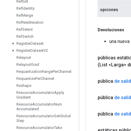
Ref
Exit
Ref
Identity
opciones
Ref
Merge
Ref
Next
Iteration
Ref
Select
Devoluciones
Ref
Switch
una nueva
Register
Dataset
Register
Dataset
V2
públicas estát
Relayout
(List <Larga> d
Relayout
Grad
Requantization
Range
Per
Channel
Requantize
Per
Channel
pública
de sali
Reshape
Resource
Accumulator
Apply
pública
de sali
Gradient
Resource
Accumulator
Num
Accumulated
pública
de sali
Resource
Accumulator
Set
Global
Step
Resource
Accumulator
Take
estáticas públi