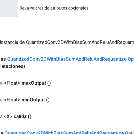
lleva valores de atributos opcionales
 instancia de QuantizedConv2DWithBiasSumAndReluAndRequant
icas
Quantized
Conv2DWith
Bias
Sum
And
Relu
And
Requantize
.
Op
ilataciones)
da
<Float>
max
Output
()
da
<Float>
min
Output
()
da
<X>
salida
()
ca
Quantized
Conv2DWith
Bias
Sum
And
Relu
And
Requantize
.
Opt