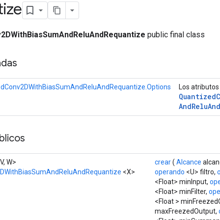
ize
v2DWithBiasSumAndReluAndRequantize
public final class
adas
edConv2DWithBiasSumAndReluAndRequantize.Options
Los atributos
Quantized
And
Relu
An
licos
 V, W>
crear
(
Alcance
alcan
2DWithBiasSumAndReluAndRequantize
<X>
operando
<U> filtro,
<Float> minInput,
op
<Float> minFilter,
ope
<Float > minFreezed
maxFreezedOutput,