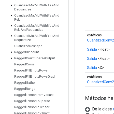
Quantized
Mat
Mul
With
Bias
And
Dequantize
Quantized
Mat
Mul
With
Bias
And
Relu
Quantized
Mat
Mul
With
Bias
And
Relu
And
Requantize
estáticas
Quantized
Mat
Mul
With
Bias
And
Requantize
QuantizedConv2
Quantized
Reshape
Salida
<Float>
Ragged
Bincount
Ragged
Count
Sparse
Output
Salida
<Float>
Ragged
Cross
Salida
<X>
Ragged
Fill
Empty
Rows
Ragged
Fill
Empty
Rows
Grad
estáticas
QuantizedConv2
Ragged
Gather
Ragged
Range
Ragged
Tensor
From
Variant
Métodos he
Ragged
Tensor
To
Sparse
Ragged
Tensor
To
Tensor
De la clase
Ragged
Tensor
To
Variant