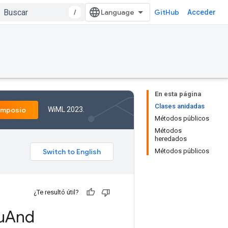
/
GitHub
Acceder
En esta página
Clases anidadas
WiML 2023.
imposio
Métodos públicos
Métodos
heredados
Métodos públicos
¿Te resultó útil?
u
And