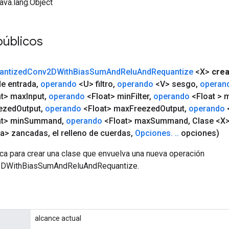
java.lang.Object
públicos
antized
Conv2DWith
Bias
Sum
And
Relu
And
Requantize
<X>
crea
e entrada
,
operando
<U> filtro
,
operando
<V> sesgo
,
operan
t> max
Input
,
operando
<Float> min
Filter
,
operando
<Float > 
ezed
Output
,
operando
<Float> max
Freezed
Output
,
operando
t> min
Summand
,
operando
<Float> max
Summand
,
Clase <X>
ga> zancadas
,
el relleno de cuerdas
,
Opciones
.
.
.
opciones)
ca para crear una clase que envuelva una nueva operación
2DWithBiasSumAndReluAndRequantize.
alcance actual