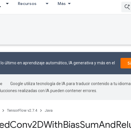
Recursos
Más
lo último en aprendizaje automático, IA generativa y más en el
S
Google utiliza tecnología de IA para traducir contenido a tu idioma
aducciones realizadas con IA pueden contener errores.
TensorFlow v2.7.4
Java
zed
Conv2DWith
Bias
Sum
And
Rel