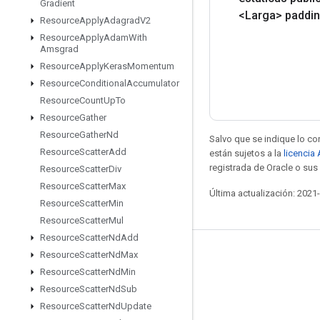
Gradient
<Larga> paddi
Resource
Apply
Adagrad
V2
Resource
Apply
Adam
With
Amsgrad
Resource
Apply
Keras
Momentum
Resource
Conditional
Accumulator
Resource
Count
Up
To
Resource
Gather
Resource
Gather
Nd
Salvo que se indique lo con
Resource
Scatter
Add
están sujetos a la
licencia
registrada de Oracle o sus 
Resource
Scatter
Div
Resource
Scatter
Max
Última actualización: 2021
Resource
Scatter
Min
Resource
Scatter
Mul
Resource
Scatter
Nd
Add
Resource
Scatter
Nd
Max
Mantente conectado
Resource
Scatter
Nd
Min
Blog
Resource
Scatter
Nd
Sub
Foro
Resource
Scatter
Nd
Update