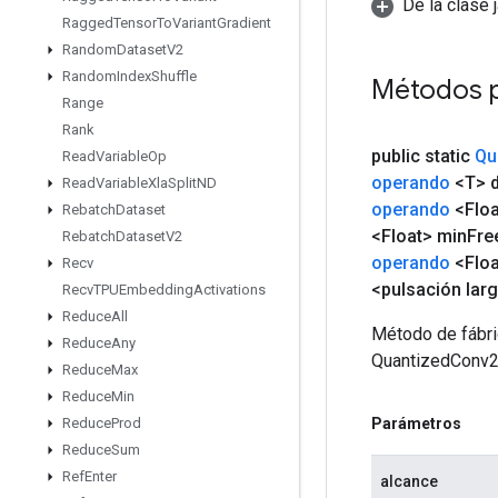
De la clase 
Ragged
Tensor
To
Variant
Gradient
Random
Dataset
V2
Random
Index
Shuffle
Métodos 
Range
Rank
public static
Qu
Read
Variable
Op
operando
<T> d
Read
Variable
Xla
Split
ND
operando
<Floa
Rebatch
Dataset
<Float> min
Fre
Rebatch
Dataset
V2
operando
<Floa
Recv
<pulsación lar
Recv
TPUEmbedding
Activations
Reduce
All
Método de fábri
Reduce
Any
QuantizedConv
Reduce
Max
Reduce
Min
Parámetros
Reduce
Prod
Reduce
Sum
Ref
Enter
alcance