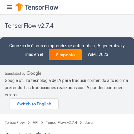
TensorFlow v2.7.4
ize
Conozca lo último en aprendizaje automático, IA generativa y
más en el
WiML 2023.
Simposio
Requantize
ize
Google utiliza tecnología de IA para traducir contenido a tu idioma
AndReluAndRequantize
preferido. Las traducciones realizadas con IA pueden contener
u
errores.
uAndRequantize
AndRelu
TensorFlow
API
TensorFlow v2.7.4
Java
AndReluAndRequantize