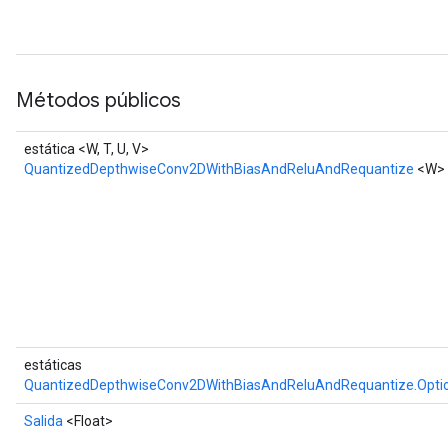
Métodos públicos
estática <W, T, U, V>
QuantizedDepthwiseConv2DWithBiasAndReluAndRequantize
<W>
estáticas
QuantizedDepthwiseConv2DWithBiasAndReluAndRequantize.Opti
Salida
<Float>