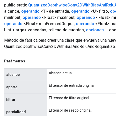
public static
Quantized
Depthwise
Conv2DWith
Bias
And
Relu
alcance
,
operando
<T> de entrada
,
operando
<U> filtro
,
op
min
Input
,
operando
<Float> max
Input
,
operando
<Float> m
operando
<Float> min
Freezed
Output
,
operando
<Float> m
List <larga> zancadas
,
relleno de cuerdas
,
opciones
.
.
.
opc
Método de fábrica para crear una clase que envuelva una nue
QuantizedDepthwiseConv2DWithBiasAndReluAndRequantize.
Parámetros
alcance actual
alcance
El tensor de entrada original.
aporte
El tensor de filtro original.
filtrar
El tensor de sesgo original.
parcialidad