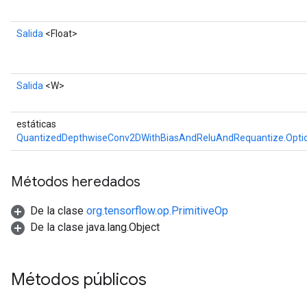
Salida
<Float>
Salida
<W>
estáticas
QuantizedDepthwiseConv2DWithBiasAndReluAndRequantize.Opti
Métodos heredados
De la clase
org.tensorflow.op.PrimitiveOp
De la clase java.lang.Object
Métodos públicos