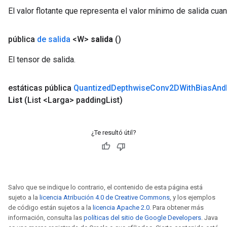
El valor flotante que representa el valor mínimo de salida cuan
pública
de salida
<W>
salida
()
El tensor de salida.
estáticas pública
Quantized
Depthwise
Conv2DWith
Bias
And
List
(List <Larga> padding
List)
¿Te resultó útil?
Salvo que se indique lo contrario, el contenido de esta página está
sujeto a la
licencia Atribución 4.0 de Creative Commons
, y los ejemplos
de código están sujetos a la
licencia Apache 2.0
. Para obtener más
información, consulta las
políticas del sitio de Google Developers
. Java