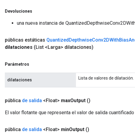
Devoluciones
una nueva instancia de QuantizedDepthwiseConv2DWi
públicas estáticas
Quantized
Depthwise
Conv2DWith
Bias
An
dilataciones
(List <Larga> dilataciones)
Parámetros
Lista de valores de dilatación.
dilataciones
pública
de salida
<Float>
max
Output
()
El valor flotante que representa el valor de salida cuantificad
pública
de salida
<Float>
min
Output
()