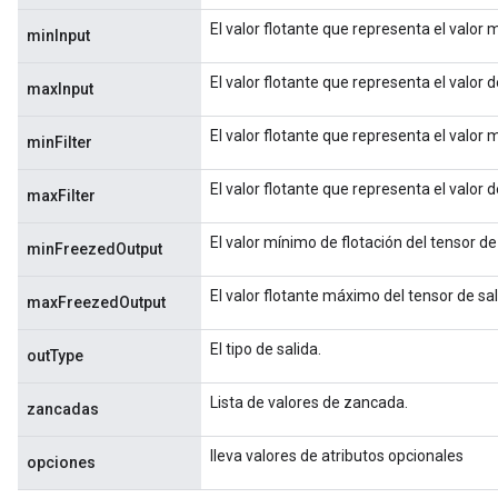
El valor flotante que representa el valor
minInput
m
El valor flotante que representa el valor
maxInput
El valor flotante que representa el valor m
minFilter
rs
eters
El valor flotante que representa el valor 
maxFilter
ntumParameters
ters
El valor mínimo de flotación del tensor de 
minFreezedOutput
ropParameters
s
El valor flotante máximo del tensor de sal
maxFreezedOutput
atorParameters
ghtParameters
El tipo de salida.
outType
meters
adParameters
Lista de valores de zancada.
zancadas
rameters
eters
lleva valores de atributos opcionales
opciones
ientDescentParameters