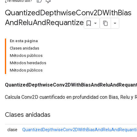
¿Te resultó útil?
Quantized
Depthwise
Conv2DWith
Bias
And
Relu
And
Requantize
ize
Requantize
En esta página
ize
Clases anidadas
Métodos públicos
Métodos heredados
Métodos públicos
QuantizedDepthwiseConv2DWithBiasAndReluAndRequant
Calcula Conv2D cuantificado en profundidad con Bias, Relu y 
Clases anidadas
clase
QuantizedDepthwiseConv2DWithBiasAndReluAndRequanti