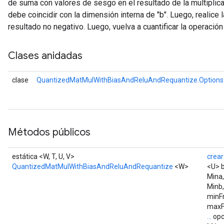
de suma con valores de sesgo en el resultado de la multiplic
debe coincidir con la dimensión interna de "b". Luego, realice 
resultado no negativo. Luego, vuelva a cuantificar la operación 
Clases anidadas
clase
QuantizedMatMulWithBiasAndReluAndRequantize.Options
Métodos públicos
estática <W, T, U, V>
crear
QuantizedMatMulWithBiasAndReluAndRequantize
<W>
<U> 
Mina
Minb
minF
maxF
...
opc