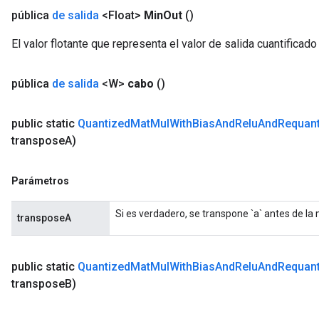
pública
de salida
<Float>
Min
Out
()
El valor flotante que representa el valor de salida cuantificado
pública
de salida
<W>
cabo
()
public static
Quantized
Mat
Mul
With
Bias
And
Relu
And
Requant
transpose
A)
Parámetros
Si es verdadero, se transpone `a` antes de la m
transposeA
public static
Quantized
Mat
Mul
With
Bias
And
Relu
And
Requant
transpose
B)