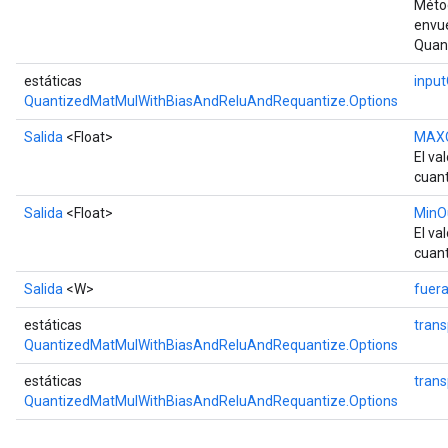
Métod
envu
Quan
estáticas
inpu
QuantizedMatMulWithBiasAndReluAndRequantize.Options
Salida
<Float>
MAX
El va
cuant
Salida
<Float>
MinO
El va
cuant
Salida
<W>
fuer
estáticas
tran
QuantizedMatMulWithBiasAndReluAndRequantize.Options
estáticas
tran
QuantizedMatMulWithBiasAndReluAndRequantize.Options