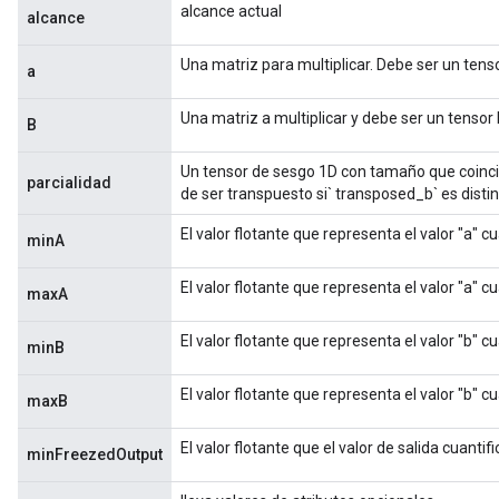
alcance actual
alcance
rs
Una matriz para multiplicar. Debe ser un tenso
eters
a
ntumParameters
Una matriz a multiplicar y debe ser un tensor 
ters
B
ropParameters
Un tensor de sesgo 1D con tamaño que coincid
s
parcialidad
de ser transpuesto si` transposed_b` es distin
atorParameters
ghtParameters
El valor flotante que representa el valor "a" c
minA
meters
adParameters
El valor flotante que representa el valor "a" c
maxA
rameters
eters
El valor flotante que representa el valor "b" c
minB
ientDescentParameters
El valor flotante que representa el valor "b" c
maxB
El valor flotante que el valor de salida cuanti
minFreezedOutput