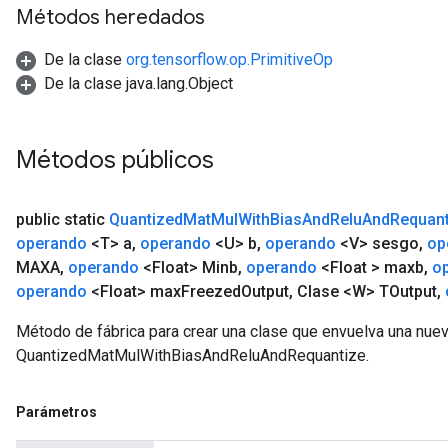
Métodos heredados
De la clase
org.tensorflow.op.PrimitiveOp
De la clase java.lang.Object
Métodos públicos
public static
Quantized
Mat
Mul
With
Bias
And
Relu
And
Requant
operando
<T> a
,
operando
<U> b
,
operando
<V> sesgo
,
op
MAXA
,
operando
<Float> Minb
,
operando
<Float > maxb
,
o
operando
<Float> max
Freezed
Output
,
Clase <W> TOutput
,
Método de fábrica para crear una clase que envuelva una nue
QuantizedMatMulWithBiasAndReluAndRequantize.
m
Parámetros