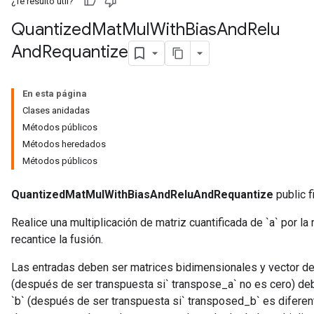
¿Te resultó útil?
Quantized
Mat
Mul
With
Bias
And
Relu
ize
And
Requantize
En esta página
Clases anidadas
Métodos públicos
Métodos heredados
Métodos públicos
QuantizedMatMulWithBiasAndReluAndRequantize
public f
Realice una multiplicación de matriz cuantificada de `a` por la
recantice la fusión.
Las entradas deben ser matrices bidimensionales y vector de 
(después de ser transpuesta si` transpose_a` no es cero) deb
`b` (después de ser transpuesta si` transposed_b` es diferent