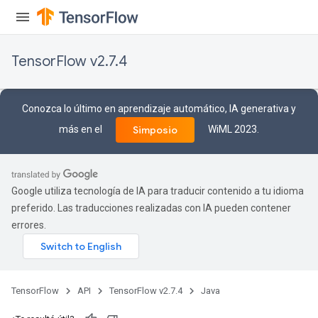
ize
TensorFlow v2.7.4
Requantize
Conozca lo último en aprendizaje automático, IA generativa y
ize
más en el
WiML 2023.
Simposio
AndReluAndRequantize
u
uAndRequantize
Google utiliza tecnología de IA para traducir contenido a tu idioma
preferido. Las traducciones realizadas con IA pueden contener
AndRelu
errores.
AndReluAndRequantize
ize
TensorFlow
API
TensorFlow v2.7.4
Java
Requantize