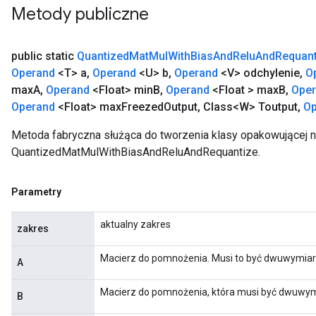
Metody publiczne
public static
Quantized
Mat
Mul
With
Bias
And
Relu
And
Requant
Operand
<T> a
,
Operand
<U> b
,
Operand
<V> odchylenie
,
O
max
A
,
Operand
<Float> min
B
,
Operand
<Float > max
B
,
Ope
Operand
<Float> max
Freezed
Output
,
Class<W> Toutput
,
Op
Metoda fabryczna służąca do tworzenia klasy opakowującej 
QuantizedMatMulWithBiasAndReluAndRequantize.
Parametry
aktualny zakres
zakres
Macierz do pomnożenia. Musi to być dwuwymiaro
A
m
Macierz do pomnożenia, która musi być dwuwym
B