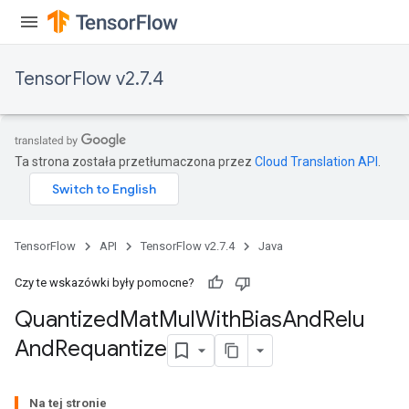
ize
TensorFlow v2.7.4
Requantize
ize
Ta strona została przetłumaczona przez
Cloud Translation API
.
AndReluAndRequantize
u
uAndRequantize
TensorFlow
API
TensorFlow v2.7.4
Java
AndRelu
Czy te wskazówki były pomocne?
AndReluAndRequantize
Quantized
Mat
Mul
With
Bias
And
Relu
And
Requantize
ize
Requantize
Na tej stronie