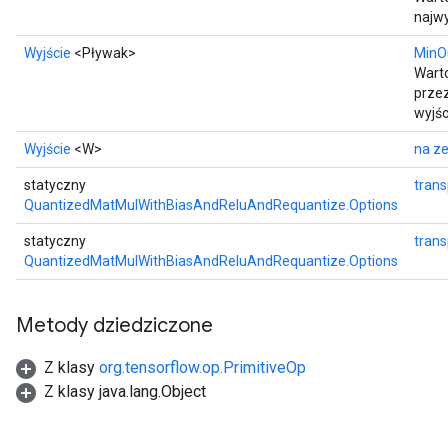
najw
Wyjście
<Pływak>
MinO
Wart
prze
wyjśc
Wyjście
<W>
na z
statyczny
tran
QuantizedMatMulWithBiasAndReluAndRequantize.Options
statyczny
trans
QuantizedMatMulWithBiasAndReluAndRequantize.Options
Metody dziedziczone
Z klasy
org.tensorflow.op.PrimitiveOp
Z klasy java.lang.Object