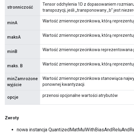
Tensor odchylenia 1D z dopasowaniem rozmiaru
stronniczość
transpozycji, jeśli „transponowany_b” jest nieze
rs
eters
Wartość zmiennoprzecinkowa, którą reprezentuj
minA
ntumParameters
ters
Wartość zmiennoprzecinkowa, którą reprezentu
maksA
ropParameters
s
Wartość zmiennoprzecinkowa reprezentowana p
minB
atorParameters
ghtParameters
Wartość zmiennoprzecinkowa, którą reprezentu
maks. B
meters
adParameters
Wartość zmiennoprzecinkowa stanowiąca najw
minZamrożone
rameters
ponownej kwantyzacji.
wyjście
eters
przenosi opcjonalne wartości atrybutów
opcje
ientDescentParameters
Zwroty
nowa instancja QuantizedMatMulWithBiasAndReluAndR