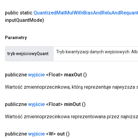
public static
Quantized
Mat
Mul
With
Bias
And
Relu
And
Requant
input
Quant
Mode)
Parametry
Tryb kwantyzacji danych wejściowych. Al
tryb wejściowyQuant
publiczne
wyjście
<Float>
max
Out
()
Wartość zmiennoprzecinkowa, którą reprezentuje najwyższa 
publiczne
wyjście
<Float>
min
Out
()
Wartość zmiennoprzecinkowa reprezentowana przez najniżs
publiczne
wyjście
<W>
out
()