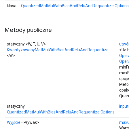
klasa
QuantizedMatMulWithBiasAndReluAndRequantize.Options
Metody publiczne
statyczny <W, T, U, V>
utwó
KwantyzowanyMatMulWithBiasAndReluAndRequantize
<U> 
<W>
Oper
Oper
minF
maxF
opcje
Metod
opak
Quan
statyczny
inpu
QuantizedMatMulWithBiasAndReluAndRequantize.Options
Wyjście
<Pływak>
maxO
Wart