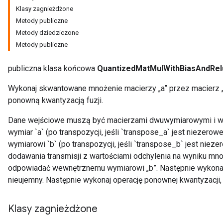
Klasy zagnieżdżone
Metody publiczne
ize
Metody dziedziczone
Metody publiczne
publiczna klasa końcowa
QuantizedMatMulWithBiasAndRel
Wykonaj skwantowane mnożenie macierzy „a” przez macierz „b
ponowną kwantyzacją fuzji.
Dane wejściowe muszą być macierzami dwuwymiarowymi i we
wymiar `a` (po transpozycji, jeśli `transpose_a` jest nieze
wymiarowi `b` (po transpozycji, jeśli `transpose_b` jest niez
dodawania transmisji z wartościami odchylenia na wyniku mn
odpowiadać wewnętrznemu wymiarowi „b”. Następnie wykonaj 
nieujemny. Następnie wykonaj operację ponownej kwantyzacji,
Klasy zagnieżdżone