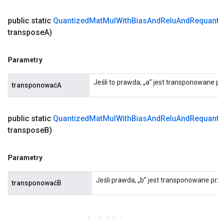
public static
Quantized
Mat
Mul
With
Bias
And
Relu
And
Requant
transpose
A)
Parametry
Jeśli to prawda, „a” jest transponowan
transponowaćA
public static
Quantized
Mat
Mul
With
Bias
And
Relu
And
Requant
transpose
B)
Parametry
Jeśli prawda, „b” jest transponowane 
transponowaćB