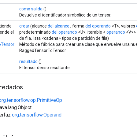
como salida
()
Devuelve el identificador simbólico de un tensor.
xtiende
crear
(alcance
del alcance
, forma
del operando
<T>, valores
iende el
predeterminado
del operando
<U>, iterable <
operando
<V>> 
de fila, lista <cadena> tipos de partición de fila)
oTensor
Método de fábrica para crear una clase que envuelve una nu
RaggedTensorToTensor.
resultado
()
El tensor denso resultante.
redados
org.tensorflow.op.PrimitiveOp
java.lang.Object
terfaz
org.tensorflow.Operand