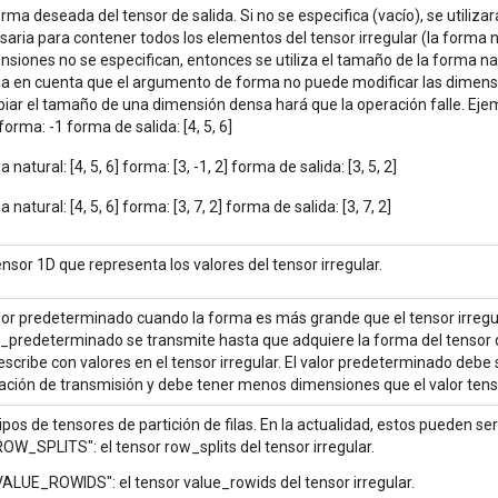
rma deseada del tensor de salida. Si no se especifica (vacío), se utiliz
saria para contener todos los elementos del tensor irregular (la forma n
nsiones no se especifican, entonces se utiliza el tamaño de la forma na
a en cuenta que el argumento de forma no puede modificar las dimensi
iar el tamaño de una dimensión densa hará que la operación falle. Ejemp
 forma: -1 forma de salida: [4, 5, 6]
 natural: [4, 5, 6] forma: [3, -1, 2] forma de salida: [3, 5, 2]
 natural: [4, 5, 6] forma: [3, 7, 2] forma de salida: [3, 7, 2]
nsor 1D que representa los valores del tensor irregular.
alor predeterminado cuando la forma es más grande que el tensor irregul
r_predeterminado se transmite hasta que adquiere la forma del tensor d
escribe con valores en el tensor irregular. El valor predeterminado debe
ación de transmisión y debe tener menos dimensiones que el valor tens
ipos de tensores de partición de filas. En la actualidad, estos pueden ser
ROW_SPLITS": el tensor row_splits del tensor irregular.
VALUE_ROWIDS": el tensor value_rowids del tensor irregular.