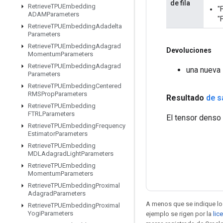
de fila
Retrieve
TPUEmbedding
"
ADAMParameters
"
Retrieve
TPUEmbedding
Adadelta
Parameters
Retrieve
TPUEmbedding
Adagrad
Devoluciones
Momentum
Parameters
Retrieve
TPUEmbedding
Adagrad
una nueva
Parameters
Retrieve
TPUEmbedding
Centered
RMSProp
Parameters
Resultado
de s
Retrieve
TPUEmbedding
FTRLParameters
El tensor denso 
Retrieve
TPUEmbedding
Frequency
Estimator
Parameters
Retrieve
TPUEmbedding
MDLAdagrad
Light
Parameters
Retrieve
TPUEmbedding
Momentum
Parameters
Retrieve
TPUEmbedding
Proximal
Adagrad
Parameters
A menos que se indique lo 
Retrieve
TPUEmbedding
Proximal
Yogi
Parameters
ejemplo se rigen por la
lic