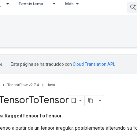
Ecosistema
Más
Esta página se ha traducido con
Cloud Translation API
.
TensorFlow v2.7.4
Java
Tensor
To
Tensor
ica
RaggedTensorToTensor
enso a partir de un tensor irregular, posiblemente alterando su f