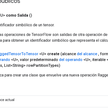
públicos
<U>
como Salida
()
tificador simbólico de un tensor.
las operaciones de TensorFlow son salidas de otra operación de
a para obtener un identificador simbólico que representa el cálcu
gged
Tensor
To
Tensor
<U>
create
(alcance
del alcance
,
for
erando
<U>
,
valor predeterminado
del operando
<U>
,
iterable 
rs
,
List<String> row
Partition
Types)
ca para crear una clase que envuelve una nueva operación Rag
nce actual