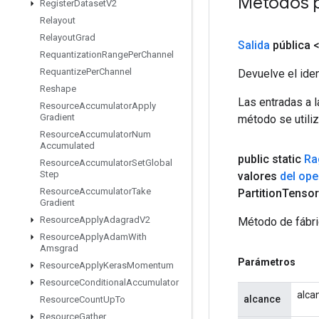
Métodos 
Register
Dataset
V2
Relayout
Relayout
Grad
Salida
pública 
Requantization
Range
Per
Channel
Requantize
Per
Channel
Devuelve el iden
Reshape
Las entradas a 
Resource
Accumulator
Apply
Gradient
método se utiliz
Resource
Accumulator
Num
Accumulated
public static
Ra
Resource
Accumulator
Set
Global
Step
valores
del op
Resource
Accumulator
Take
Partition
Tenso
Gradient
Resource
Apply
Adagrad
V2
Método de fábri
Resource
Apply
Adam
With
Amsgrad
Parámetros
Resource
Apply
Keras
Momentum
Resource
Conditional
Accumulator
alca
alcance
Resource
Count
Up
To
Resource
Gather