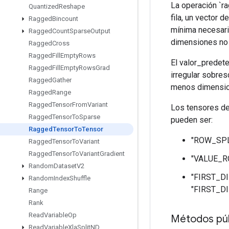
La operación `ra
Quantized
Reshape
fila, un vector 
Ragged
Bincount
mínima necesaria
Ragged
Count
Sparse
Output
dimensiones no s
Ragged
Cross
Ragged
Fill
Empty
Rows
El valor_predete
Ragged
Fill
Empty
Rows
Grad
irregular sobre
Ragged
Gather
menos dimension
Ragged
Range
Ragged
Tensor
From
Variant
Los tensores de 
Ragged
Tensor
To
Sparse
pueden ser:
Ragged
Tensor
To
Tensor
"ROW_SPLIT
Ragged
Tensor
To
Variant
Ragged
Tensor
To
Variant
Gradient
"VALUE_ROW
Random
Dataset
V2
"FIRST_DIM
Random
Index
Shuffle
"FIRST_DI
Range
Rank
Read
Variable
Op
Métodos púb
Read
Variable
Xla
Split
ND