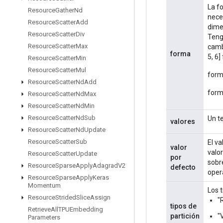
La fo
Resource
Gather
Nd
nece
Resource
Scatter
Add
dime
Resource
Scatter
Div
Teng
Resource
Scatter
Max
camb
forma
5, 6]
Resource
Scatter
Min
Resource
Scatter
Mul
forma
Resource
Scatter
Nd
Add
forma
Resource
Scatter
Nd
Max
Resource
Scatter
Nd
Min
Resource
Scatter
Nd
Sub
Un te
valores
Resource
Scatter
Nd
Update
Resource
Scatter
Sub
El v
valor
valo
Resource
Scatter
Update
por
sobr
Resource
Sparse
Apply
Adagrad
V2
defecto
oper
Resource
Sparse
Apply
Keras
Momentum
Los t
Resource
Strided
Slice
Assign
"
tipos de
Retrieve
All
TPUEmbedding
partición
"
Parameters