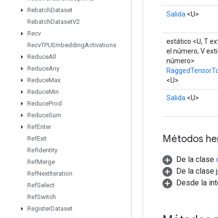
Rebatch
Dataset
Salida
<U>
Rebatch
Dataset
V2
Recv
estático <U, T e
Recv
TPUEmbedding
Activations
el número, V ext
Reduce
All
número>
Reduce
Any
RaggedTensorT
<U>
Reduce
Max
Reduce
Min
Salida
<U>
Reduce
Prod
Reduce
Sum
Ref
Enter
Métodos he
Ref
Exit
Ref
Identity
De la clase
Ref
Merge
De la clase 
Ref
Next
Iteration
Desde la in
Ref
Select
Ref
Switch
Register
Dataset