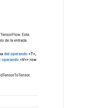
 TensorFlow. Este
lo de la entrada.
ma
del operando
<T>
,
<
operando
<V>> row
gedTensorToTensor.