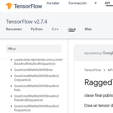
Instalar
Formación
API
QuantizedConv2DWithBiasAndReluAndRequantize
QuantizedConv2DWithBiasAndRequantize
QuantizedConv2DWithBiasSignedSumAndReluAndRequantize
TensorFlow v2.7.4
QuantizedConv2DWithBiasSumAndRelu
QuantizedConv2DWithBiasSumAndReluAndRequantize
Resumen
Python
C++
Java
Más
QuantizedDepthwiseConv2D
Quantized
Depthwise
Conv2DWith
Bias
Quantized
Depthwise
Conv2DWith
Bias
And
Relu
Quantized
Depthwise
Conv2DWith
Bias
And
Relu
And
Requantize
Quantized
Mat
Mul
With
Bias
TensorFlow
API
Quantized
Mat
Mul
With
Bias
And
Ragged
Dequantize
Quantized
Mat
Mul
With
Bias
And
Relu
clase final públ
Quantized
Mat
Mul
With
Bias
And
Relu
And
Requantize
Crea un tensor d
Quantized
Mat
Mul
With
Bias
And
Requantize