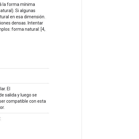
ará la forma mínima
atural). Si algunas
tural en esa dimensión.
ones densas. Intentar
los: forma natural: [4,
ar. El
e salida y luego se
 ser compatible con esta
or.
: