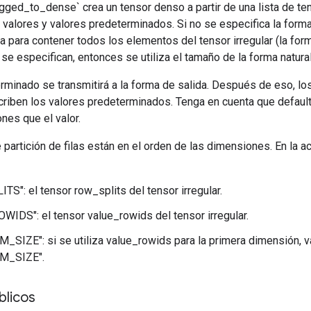
gged_to_dense` crea un tensor denso a partir de una lista de te
de valores y valores predeterminados. Si no se especifica la forma,
 para contener todos los elementos del tensor irregular (la forma
e especifican, entonces se utiliza el tamaño de la forma natura
rminado se transmitirá a la forma de salida. Después de eso, lo
scriben los valores predeterminados. Tenga en cuenta que defaul
es que el valor.
partición de filas están en el orden de las dimensiones. En la ac
S": el tensor row_splits del tensor irregular.
IDS": el tensor value_rowids del tensor irregular.
_SIZE": si se utiliza value_rowids para la primera dimensión, 
M_SIZE".
licos