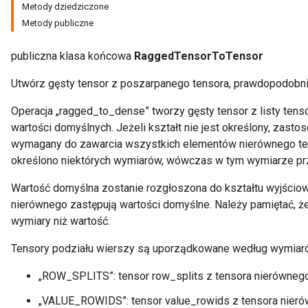
Metody dziedziczone
Metody publiczne
publiczna klasa końcowa
RaggedTensorToTensor
Utwórz gęsty tensor z poszarpanego tensora, prawdopodobnie
Operacja „ragged_to_dense” tworzy gęsty tensor z listy tenso
wartości domyślnych. Jeżeli kształt nie jest określony, zast
wymagany do zawarcia wszystkich elementów nierównego tensor
określono niektórych wymiarów, wówczas w tym wymiarze przy
Wartość domyślna zostanie rozgłoszona do kształtu wyjściow
nierównego zastępują wartości domyślne. Należy pamiętać, 
wymiary niż wartość.
Tensory podziału wierszy są uporządkowane według wymiaró
„ROW_SPLITS”: tensor row_splits z tensora nierównego
„VALUE_ROWIDS”: tensor value_rowids z tensora nieró