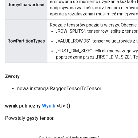
emitowana do momentu uzyskania kształtu t
domyślna wartość
ientDescentParameters
nadpisywana wartościami z tensora nierówn
operacją rozgłaszania i musi mieć mniej wymi
Rodzaje tensorów podziału wierszy. Obecnie
„ROW_SPLITS”: tensor row_splits z tenso
RowPartitionTypes
„VALUE_ROWIDS”: tensor value_rowids z 
„FIRST_DIM_SIZE”: jeśli dla pierwszego wy
poprzedzona przez „FIRST_DIM_SIZE”. T
Zwroty
nowa instancja RaggedTensorToTensor
wynik
publiczny
Wynik
<U>
()
Powstały gęsty tensor.
Czy te wskazówki były pomocne?