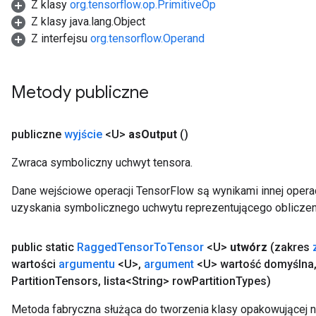
Z klasy
org.tensorflow.op.PrimitiveOp
Z klasy java.lang.Object
Z interfejsu
org.tensorflow.Operand
Metody publiczne
publiczne
wyjście
<U>
as
Output
()
Zwraca symboliczny uchwyt tensora.
Dane wejściowe operacji TensorFlow są wynikami innej operac
uzyskania symbolicznego uchwytu reprezentującego obliczen
public static
Ragged
Tensor
To
Tensor
<U>
utwórz
(zakres
wartości
argumentu
<U>
,
argument
<U> wartość domyślna
Partition
Tensors
,
lista<String> row
Partition
Types)
Metoda fabryczna służąca do tworzenia klasy opakowującej