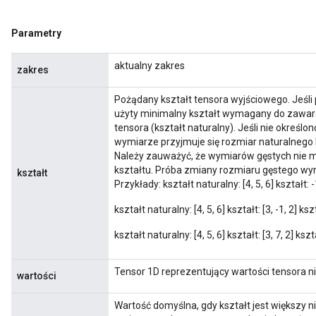
Parametry
m
aktualny zakres
zakres
Pożądany kształt tensora wyjściowego. Jeśli 
użyty minimalny kształt wymagany do zawar
rs
tensora (kształt naturalny). Jeśli nie okreś
eters
wymiarze przyjmuje się rozmiar naturalnego 
Należy zauważyć, że wymiarów gęstych nie
ntumParameters
kształtu. Próba zmiany rozmiaru gęstego wy
kształt
ters
Przykłady: kształt naturalny: [4, 5, 6] kształt: -
ropParameters
s
kształt naturalny: [4, 5, 6] kształt: [3, -1, 2] ksz
atorParameters
kształt naturalny: [4, 5, 6] kształt: [3, 7, 2] kszt
ghtParameters
meters
Tensor 1D reprezentujący wartości tensora 
wartości
adParameters
rameters
Wartość domyślna, gdy kształt jest większy n
eters