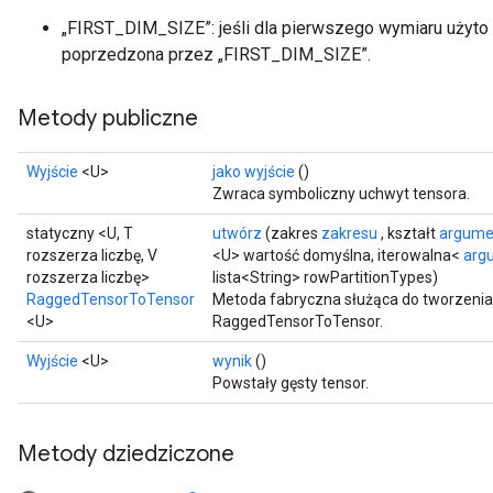
„FIRST_DIM_SIZE”: jeśli dla pierwszego wymiaru użyto 
poprzedzona przez „FIRST_DIM_SIZE”.
Metody publiczne
Wyjście
<U>
jako wyjście
()
Zwraca symboliczny uchwyt tensora.
statyczny <U, T
utwórz
(zakres
zakresu
, kształt
argume
rozszerza liczbę, V
<U> wartość domyślna, iterowalna<
arg
rozszerza liczbę>
lista<String> rowPartitionTypes)
RaggedTensorToTensor
Metoda fabryczna służąca do tworzenia
<U>
RaggedTensorToTensor.
Wyjście
<U>
wynik
()
Powstały gęsty tensor.
Metody dziedziczone