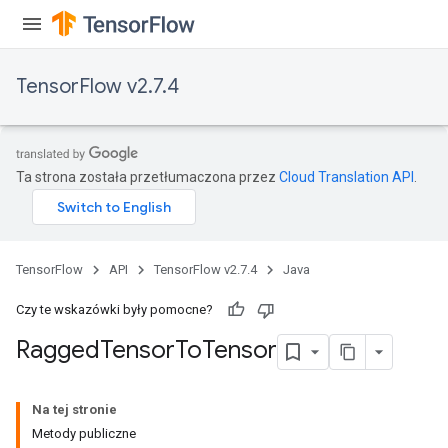
AndRelu
AndReluAndRequantize
TensorFlow v2.7.4
ize
Requantize
Ta strona została przetłumaczona przez
Cloud Translation API
.
ize
TensorFlow
API
TensorFlow v2.7.4
Java
Czy te wskazówki były pomocne?
Ragged
Tensor
To
Tensor
Na tej stronie
Metody publiczne