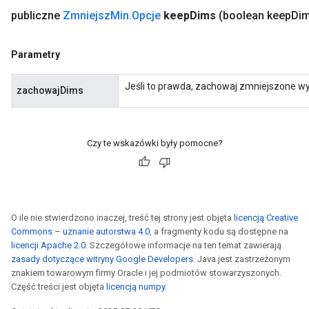
publiczne
Zmniejsz
Min
.
Opcje
keep
Dims
(boolean keep
Di
Parametry
Jeśli to prawda, zachowaj zmniejszone wy
zachowajDims
Czy te wskazówki były pomocne?
O ile nie stwierdzono inaczej, treść tej strony jest objęta
licencją Creative
Commons – uznanie autorstwa 4.0
, a fragmenty kodu są dostępne na
licencji Apache 2.0
. Szczegółowe informacje na ten temat zawierają
zasady dotyczące witryny Google Developers
. Java jest zastrzeżonym
znakiem towarowym firmy Oracle i jej podmiotów stowarzyszonych.
Część treści jest objęta
licencją numpy
.