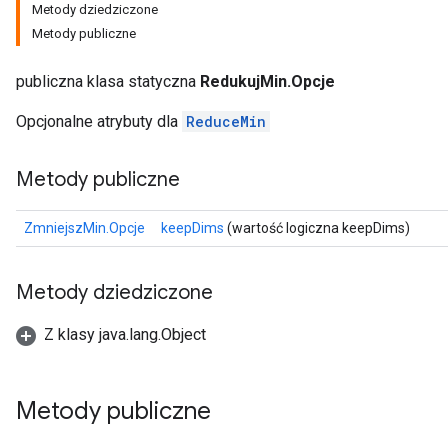
Metody dziedziczone
Metody publiczne
publiczna klasa statyczna
RedukujMin.Opcje
Opcjonalne atrybuty dla
ReduceMin
Metody publiczne
ZmniejszMin.Opcje
keepDims
(wartość logiczna keepDims)
Metody dziedziczone
Z klasy java.lang.Object
Metody publiczne