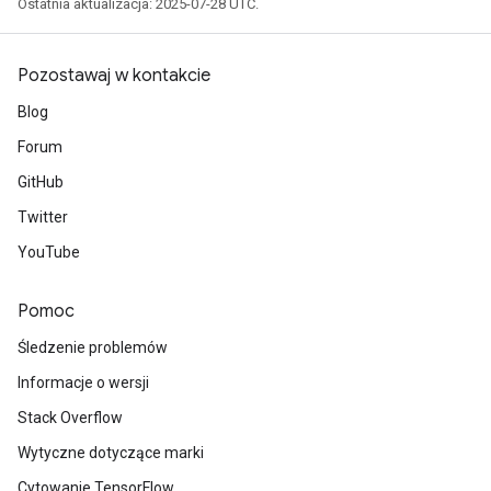
Ostatnia aktualizacja: 2025-07-28 UTC.
Pozostawaj w kontakcie
Blog
Forum
m
GitHub
Twitter
YouTube
rs
eters
Pomoc
ntumParameters
ters
Śledzenie problemów
ropParameters
Informacje o wersji
s
Stack Overflow
atorParameters
ghtParameters
Wytyczne dotyczące marki
meters
Cytowanie TensorFlow