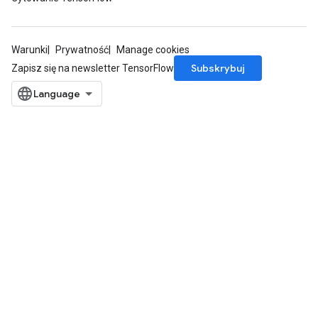
adParameters
rameters
eters
Warunki
Prywatność
Manage cookies
ientDescentParameters
Subskrybuj
Zapisz się na newsletter TensorFlow