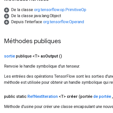
De la classe
org.tensorflow.op.PrimitiveOp
De la classe java.lang.Object
Depuis l'interface
org.tensorflow.Operand
Méthodes publiques
sortie
publique <T>
as
Output
()
Renvoie le handle symbolique d'un tenseur.
Les entrées des opérations TensorFlow sont les sorties d'une
méthode est utilisée pour obtenir un handle symbolique qui rep
public static
Ref
Next
Iteration
<T>
créer
(portée
de portée
,
Méthode d'usine pour créer une classe encapsulant une nouvel
m