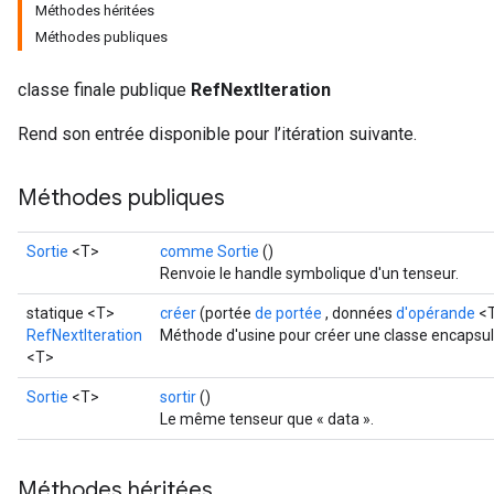
Méthodes héritées
Méthodes publiques
classe finale publique
RefNextIteration
Rend son entrée disponible pour l’itération suivante.
Méthodes publiques
Sortie
<T>
comme Sortie
()
Renvoie le handle symbolique d'un tenseur.
statique <T>
créer
(portée
de portée
, données
d'opérande
<T
RefNextIteration
Méthode d'usine pour créer une classe encapsul
<T>
Sortie
<T>
sortir
()
Le même tenseur que « data ».
Méthodes héritées