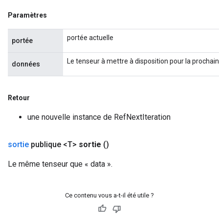
Paramètres
rs
portée actuelle
portée
eters
ntumParameters
Le tenseur à mettre à disposition pour la prochaine
données
ters
ropParameters
s
Retour
atorParameters
une nouvelle instance de RefNextIteration
ghtParameters
meters
adParameters
sortie
publique <T>
sortie
()
rameters
Le même tenseur que « data ».
eters
ientDescentParameters
Ce contenu vous a-t-il été utile ?