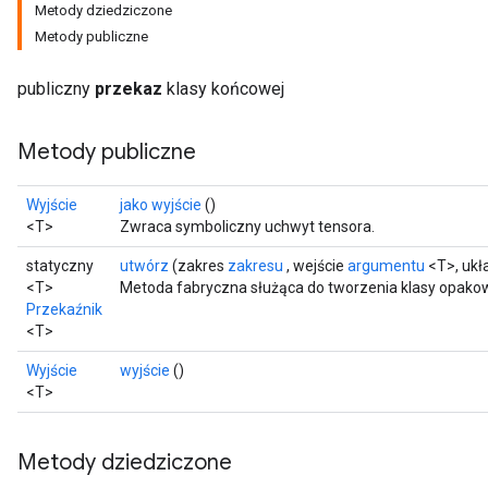
Metody dziedziczone
Metody publiczne
publiczny
przekaz
klasy końcowej
Metody publiczne
Wyjście
jako wyjście
()
<T>
Zwraca symboliczny uchwyt tensora.
statyczny
utwórz
(zakres
zakresu
, wejście
argumentu
<T>, ukł
<T>
Metoda fabryczna służąca do tworzenia klasy opako
Przekaźnik
<T>
Wyjście
wyjście
()
<T>
Metody dziedziczone