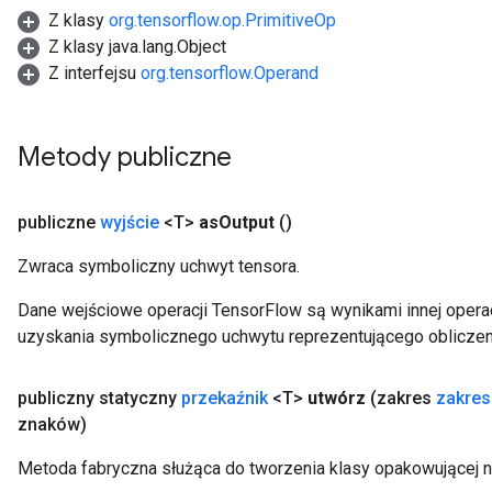
Z klasy
org.tensorflow.op.PrimitiveOp
Z klasy java.lang.Object
Z interfejsu
org.tensorflow.Operand
Metody publiczne
publiczne
wyjście
<T>
as
Output
()
Zwraca symboliczny uchwyt tensora.
Dane wejściowe operacji TensorFlow są wynikami innej operac
uzyskania symbolicznego uchwytu reprezentującego obliczen
m
publiczny statyczny
przekaźnik
<T>
utwórz
(zakres
zakres
znaków)
rs
eters
Metoda fabryczna służąca do tworzenia klasy opakowującej 
ntumParameters