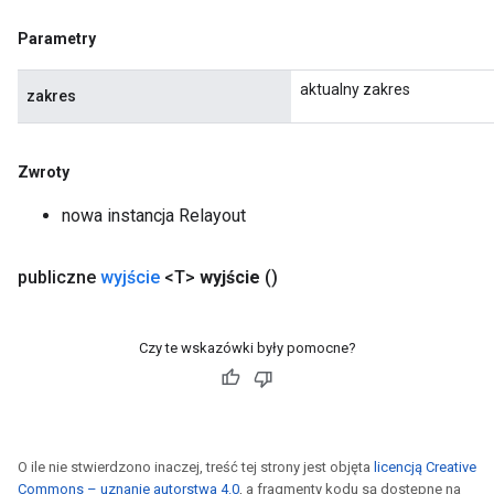
ters
Parametry
ropParameters
s
aktualny zakres
zakres
atorParameters
ghtParameters
meters
Zwroty
adParameters
rameters
nowa instancja Relayout
eters
ientDescentParameters
publiczne
wyjście
<T>
wyjście
()
Czy te wskazówki były pomocne?
O ile nie stwierdzono inaczej, treść tej strony jest objęta
licencją Creative
Commons – uznanie autorstwa 4.0
, a fragmenty kodu są dostępne na