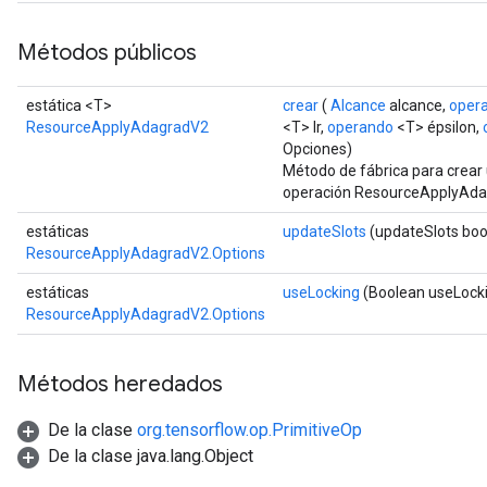
Métodos públicos
m
estática <T>
crear
(
Alcance
alcance,
oper
ResourceApplyAdagradV2
<T> lr,
operando
<T> épsilon,
Opciones)
rs
Método de fábrica para crear
eters
operación ResourceApplyAda
ntumParameters
estáticas
updateSlots
(updateSlots boo
ters
ResourceApplyAdagradV2.Options
ropParameters
s
estáticas
useLocking
(Boolean useLock
atorParameters
ResourceApplyAdagradV2.Options
ghtParameters
meters
Métodos heredados
adParameters
rameters
De la clase
org.tensorflow.op.PrimitiveOp
eters
De la clase java.lang.Object
ientDescentParameters