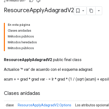
¿Te resultó útil?
Resource
Apply
Adagrad
V2
En esta página
Clases anidadas
Métodos públicos
Métodos heredados
Métodos públicos
ResourceApplyAdagradV2
public final class
Actualice '* var' de acuerdo con el esquema adagrad.
acum + = grad * grad var - = lr * grad * (1 / (sqrt (acum) + epsil
Clases anidadas
clase
ResourceApplyAdagradV2.Options
Los atributos opciona