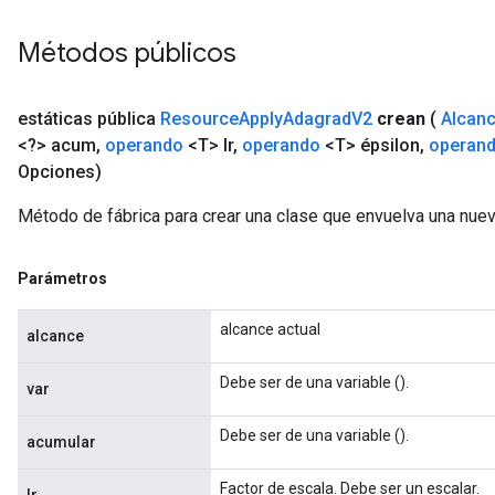
Métodos públicos
estáticas pública
Resource
Apply
Adagrad
V2
crean
(
Alcan
<?> acum
,
operando
<T> lr
,
operando
<T> épsilon
,
operan
Opciones)
Método de fábrica para crear una clase que envuelva una nu
Parámetros
alcance actual
alcance
Debe ser de una variable ().
var
Debe ser de una variable ().
acumular
Factor de escala. Debe ser un escalar.