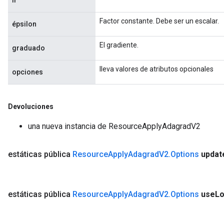
lr
Factor constante. Debe ser un escalar.
épsilon
El gradiente.
graduado
lleva valores de atributos opcionales
opciones
Devoluciones
una nueva instancia de ResourceApplyAdagradV2
estáticas pública
Resource
Apply
Adagrad
V2
.
Options
updat
estáticas pública
Resource
Apply
Adagrad
V2
.
Options
use
Lo