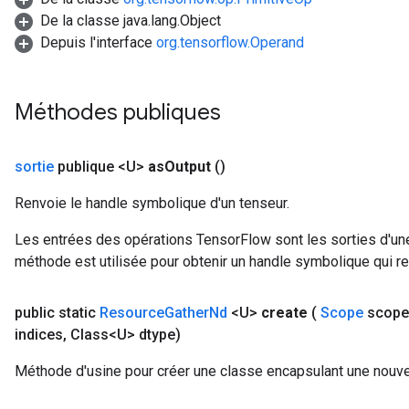
De la classe java.lang.Object
ntumParameters
Depuis l'interface
org.tensorflow.Operand
ters
ropParameters
s
Méthodes publiques
atorParameters
ghtParameters
meters
sortie
publique <U>
as
Output
()
adParameters
rameters
Renvoie le handle symbolique d'un tenseur.
eters
Les entrées des opérations TensorFlow sont les sorties d'une
ientDescentParameters
méthode est utilisée pour obtenir un handle symbolique qui rep
public static
Resource
Gather
Nd
<U>
create
(
Scope
scope
indices
,
Class<U> dtype)
Méthode d'usine pour créer une classe encapsulant une nouv