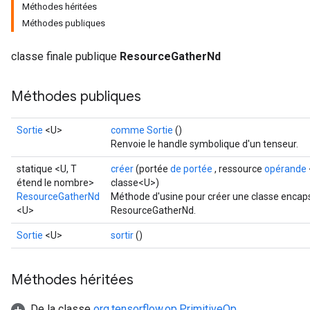
Méthodes héritées
Méthodes publiques
classe finale publique
ResourceGatherNd
Méthodes publiques
Sortie
<U>
comme Sortie
()
Renvoie le handle symbolique d'un tenseur.
statique <U, T
créer
(portée
de portée
, ressource
opérande
étend le nombre>
classe<U>)
ResourceGatherNd
Méthode d'usine pour créer une classe encaps
<U>
ResourceGatherNd.
m
Sortie
<U>
sortir
()
Méthodes héritées
rs
De la classe
org.tensorflow.op.PrimitiveOp
eters