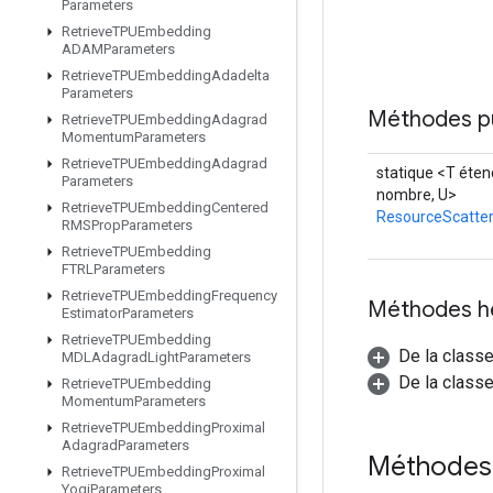
Parameters
Retrieve
TPUEmbedding
ADAMParameters
Retrieve
TPUEmbedding
Adadelta
Parameters
Méthodes p
Retrieve
TPUEmbedding
Adagrad
Momentum
Parameters
Retrieve
TPUEmbedding
Adagrad
statique <T éten
Parameters
nombre, U>
Retrieve
TPUEmbedding
Centered
ResourceScatte
RMSProp
Parameters
Retrieve
TPUEmbedding
FTRLParameters
Retrieve
TPUEmbedding
Frequency
Méthodes h
Estimator
Parameters
Retrieve
TPUEmbedding
De la class
MDLAdagrad
Light
Parameters
De la classe
Retrieve
TPUEmbedding
Momentum
Parameters
Retrieve
TPUEmbedding
Proximal
Adagrad
Parameters
Méthodes
Retrieve
TPUEmbedding
Proximal
Yogi
Parameters