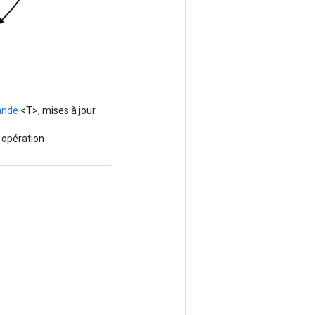
ande
<T>, mises à jour
 opération