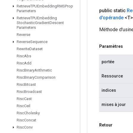
Retrieve
TPUEmbedding
RMSProp
public static
Re
Parameters
d'opérande
<T>
Retrieve
TPUEmbedding
Stochastic
Gradient
Descent
Parameters
Méthode d'usine
Reverse
Reverse
Sequence
Paramètres
Rewrite
Dataset
Risc
Abs
portée
Risc
Add
Risc
Binary
Arithmetic
Ressource
Risc
Binary
Comparison
Risc
Bitcast
indices
Risc
Broadcast
Risc
Cast
mises à jour
Risc
Ceil
Risc
Cholesky
Risc
Concat
Retour
Risc
Conv