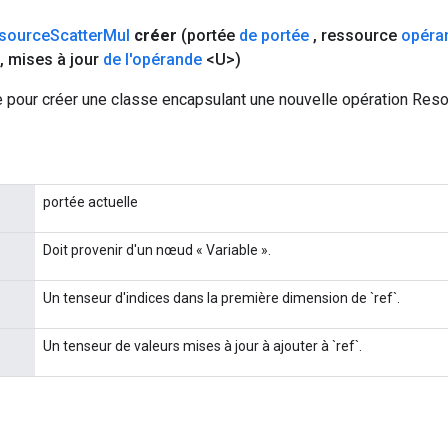
source
Scatter
Mul
créer
(portée
de portée
,
ressource
opéra
,
mises à jour
de l'opérande
<U>)
 pour créer une classe encapsulant une nouvelle opération Res
portée actuelle
Doit provenir d'un nœud « Variable ».
Un tenseur d'indices dans la première dimension de `ref`.
Un tenseur de valeurs mises à jour à ajouter à `ref`.