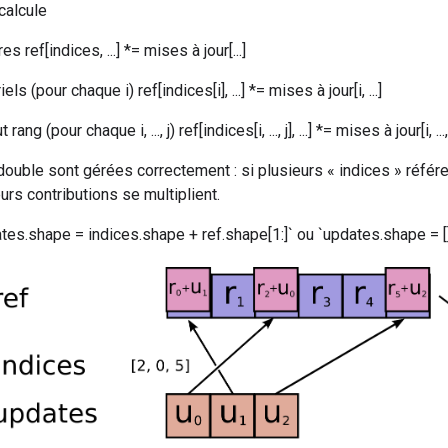
calcule
s ref[indices, ...] *= mises à jour[...]
ls (pour chaque i) ref[indices[i], ...] *= mises à jour[i, ...]
ng (pour chaque i, ..., j) ref[indices[i, ..., j], ...] *= mises à jour[i, ..., j,
double sont gérées correctement : si plusieurs « indices » réfé
rs contributions se multiplient.
es.shape = indices.shape + ref.shape[1:]` ou `updates.shape = []