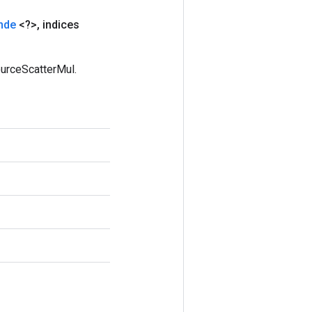
nde
<?>
,
indices
ourceScatterMul.