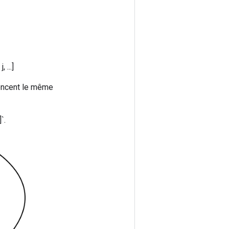
 ...]
rencent le même
`.