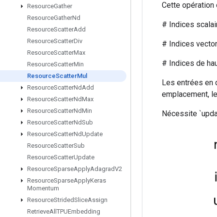
Cette opération 
Resource
Gather
Resource
Gather
Nd
# Indices scalaire
Resource
Scatter
Add
Resource
Scatter
Div
# Indices vectorie
Resource
Scatter
Max
# Indices de haut ra
Resource
Scatter
Min
Resource
Scatter
Mul
Les entrées en 
Resource
Scatter
Nd
Add
emplacement, leu
Resource
Scatter
Nd
Max
Resource
Scatter
Nd
Min
Nécessite `updat
Resource
Scatter
Nd
Sub
Resource
Scatter
Nd
Update
Resource
Scatter
Sub
Resource
Scatter
Update
Resource
Sparse
Apply
Adagrad
V2
Resource
Sparse
Apply
Keras
Momentum
Resource
Strided
Slice
Assign
Retrieve
All
TPUEmbedding