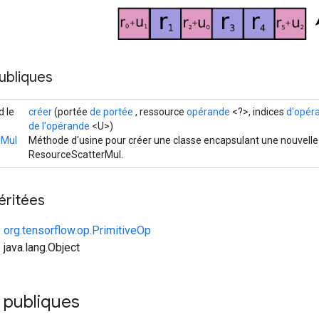
ubliques
d le
créer
(portée
de portée
, ressource
opérande
<?>, indices
d'opér
de l'opérande
<U>)
rMul
Méthode d'usine pour créer une classe encapsulant une nouvelle
ResourceScatterMul.
éritées
e
org.tensorflow.op.PrimitiveOp
 java.lang.Object
 publiques