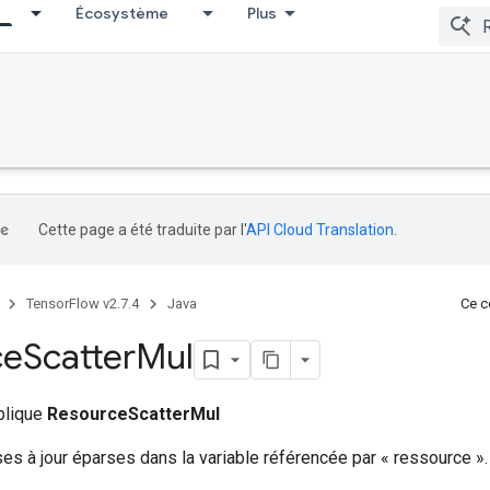
Écosystème
Plus
Cette page a été traduite par l'
API Cloud Translation
.
TensorFlow v2.7.4
Java
Ce co
ce
Scatter
Mul
ublique
ResourceScatterMul
ses à jour éparses dans la variable référencée par « ressource ».