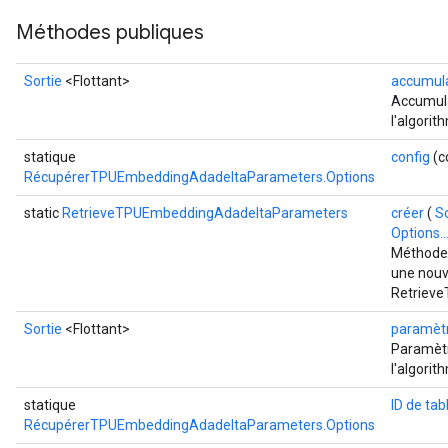
Méthodes publiques
Sortie
<Flottant>
accumul
Accumula
l'algorit
statique
config
(c
RécupérerTPUEmbeddingAdadeltaParameters.Options
static
RetrieveTPUEmbeddingAdadeltaParameters
créer
(
S
Options..
Méthode 
une nouv
Retriev
Sortie
<Flottant>
paramèt
Paramètr
l'algorit
statique
ID de tab
RécupérerTPUEmbeddingAdadeltaParameters.Options