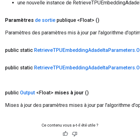
une nouvelle instance de RetrieveTPUEmbeddingAdade
Paramètres
de sortie
publique <Float>
()
Paramètres des paramètres mis à jour par l'algorithme d'optim
public static
Retrieve
TPUEmbedding
Adadelta
Parameters
.
O
public static
Retrieve
TPUEmbedding
Adadelta
Parameters
.
O
public
Output
<Float>
mises à jour
()
Mises à jour des paramètres mises à jour par l'algorithme d'o
Ce contenu vous a-t-il été utile ?