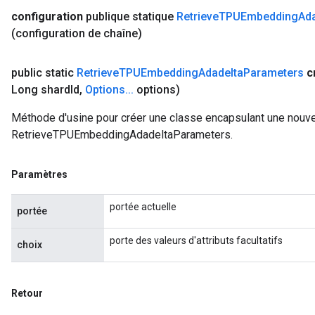
configuration
publique statique
Retrieve
TPUEmbedding
Ada
(configuration de chaîne)
public static
Retrieve
TPUEmbedding
Adadelta
Parameters
c
Long shard
Id
,
Options
.
.
.
options)
Méthode d'usine pour créer une classe encapsulant une nouve
RetrieveTPUEmbeddingAdadeltaParameters.
Paramètres
portée actuelle
portée
porte des valeurs d'attributs facultatifs
choix
Retour