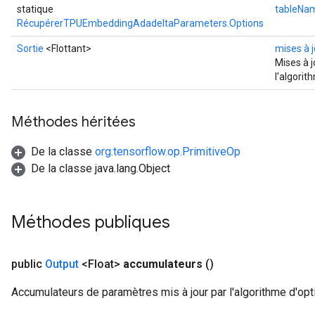
statique
tableNa
RécupérerTPUEmbeddingAdadeltaParameters.Options
Sortie
<Flottant>
mises à j
Mises à 
l'algorit
Méthodes héritées
De la classe
org.tensorflow.op.PrimitiveOp
De la classe java.lang.Object
Méthodes publiques
public
Output
<Float>
accumulateurs
()
Accumulateurs de paramètres mis à jour par l'algorithme d'opt