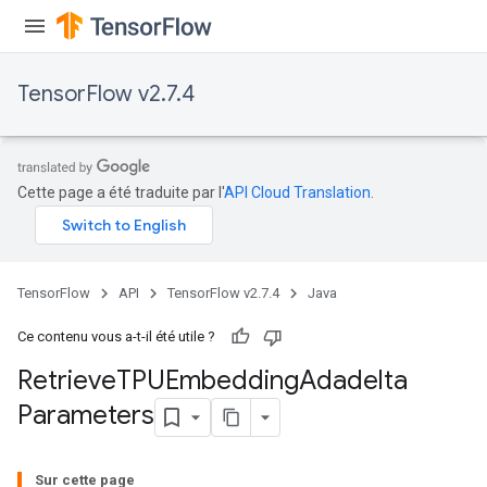
TensorFlow v2.7.4
Cette page a été traduite par l'
API Cloud Translation
.
TensorFlow
API
TensorFlow v2.7.4
Java
Ce contenu vous a-t-il été utile ?
m
Retrieve
TPUEmbedding
Adadelta
Parameters
rs
eters
Sur cette page