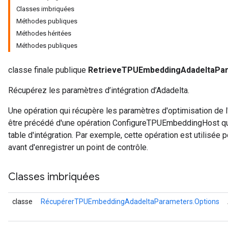
Classes imbriquées
Méthodes publiques
ntumParameters
Méthodes héritées
ters
Méthodes publiques
ropParameters
s
classe finale publique
RetrieveTPUEmbeddingAdadeltaPa
atorParameters
ghtParameters
Récupérez les paramètres d’intégration d’Adadelta.
meters
adParameters
Une opération qui récupère les paramètres d'optimisation de l
rameters
être précédé d'une opération ConfigureTPUEmbeddingHost qui c
eters
table d'intégration. Par exemple, cette opération est utilisée 
ientDescentParameters
avant d'enregistrer un point de contrôle.
Classes imbriquées
classe
RécupérerTPUEmbeddingAdadeltaParameters.Options