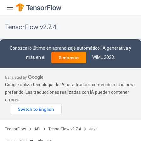
TensorFlow v2.7.4
Conozca lo último en aprendizaje automático, IA generativa y
más en el
WiML 2023.
Simposio
m
Google utiliza tecnología de IA para traducir contenido a tu idioma
preferido. Las traducciones realizadas con IA pueden contener
errores.
rs
eters
ntumParameters
TensorFlow
API
TensorFlow v2.7.4
Java
ters