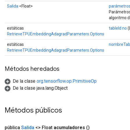
Salida
<Float>
parámetro
Parámetros
algoritmo d
estáticas
tableId no
(
RetrieveTPUEmbeddingAdagradParameters.Options
estáticas
nombreTab
RetrieveTPUEmbeddingAdagradParameters.Options
Métodos heredados
De la clase
org.tensorflow.op.PrimitiveOp
De la clase java.lang.Object
Métodos públicos
pública
Salida
<> Float
acumuladores
()