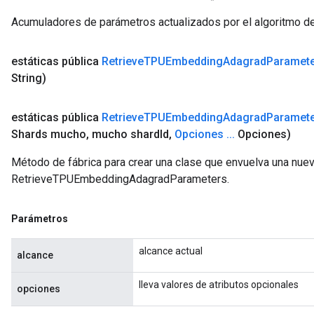
Acumuladores de parámetros actualizados por el algoritmo d
estáticas pública
Retrieve
TPUEmbedding
Adagrad
Paramet
String)
estáticas pública
Retrieve
TPUEmbedding
Adagrad
Paramet
Shards mucho
,
mucho shard
Id
,
Opciones
.
.
.
Opciones)
Método de fábrica para crear una clase que envuelva una nue
RetrieveTPUEmbeddingAdagradParameters.
Parámetros
alcance actual
alcance
lleva valores de atributos opcionales
opciones