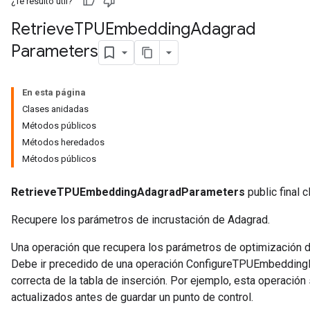
¿Te resultó útil?
Retrieve
TPUEmbedding
Adagrad
ropParameters
Parameters
s
atorParameters
ghtParameters
En esta página
meters
Clases anidadas
adParameters
Métodos públicos
rameters
Métodos heredados
eters
Métodos públicos
ientDescentParameters
RetrieveTPUEmbeddingAdagradParameters
public final 
Recupere los parámetros de incrustación de Adagrad.
Una operación que recupera los parámetros de optimización de
Debe ir precedido de una operación ConfigureTPUEmbeddingH
correcta de la tabla de inserción. Por ejemplo, esta operación
actualizados antes de guardar un punto de control.