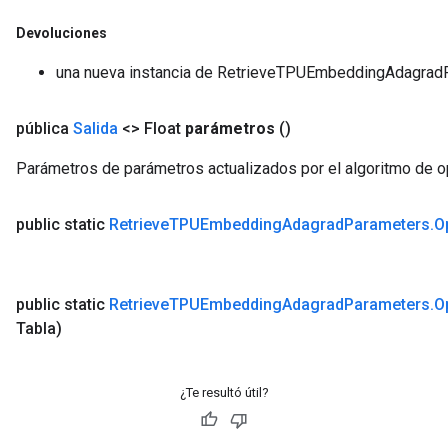
Devoluciones
una nueva instancia de RetrieveTPUEmbeddingAdagrad
pública
Salida
<> Float
parámetros
()
Parámetros de parámetros actualizados por el algoritmo de o
public static
Retrieve
TPUEmbedding
Adagrad
Parameters
.
O
public static
Retrieve
TPUEmbedding
Adagrad
Parameters
.
O
Tabla)
¿Te resultó útil?