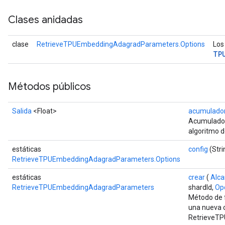
Clases anidadas
clase
RetrieveTPUEmbeddingAdagradParameters.Options
Los
TP
Métodos públicos
Salida
<Float>
acumulado
Acumulador
algoritmo 
estáticas
config
(Stri
RetrieveTPUEmbeddingAdagradParameters.Options
estáticas
crear
(
Alc
RetrieveTPUEmbeddingAdagradParameters
shardId,
Opc
Método de f
una nueva 
RetrieveT