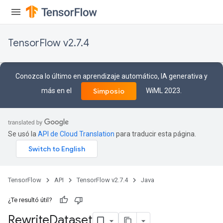
TensorFlow v2.7.4
rs
eters
ntumParameters
Conozca lo último en aprendizaje automático, IA generativa y
ters
más en el
WiML 2023.
Simposio
ropParameters
s
atorParameters
ghtParameters
Se usó la
API de Cloud Translation
para traducir esta página.
meters
adParameters
rameters
eters
TensorFlow
API
TensorFlow v2.7.4
Java
ientDescentParameters
¿Te resultó útil?
Rewrite
Dataset