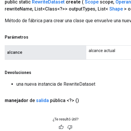
public static
Rewrite
Dataset
create
(
Scope
scope
,
Opera
rewrite
Name
,
List<Class<?>> output
Types
,
List<
Shape
> o
Método de fábrica para crear una clase que envuelve una nue
Parámetros
alcance actual
alcance
Devoluciones
una nueva instancia de RewriteDataset
manejador
de
salida
pública <?>
()
¿Te resultó útil?