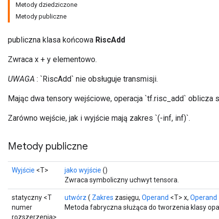
Metody dziedziczone
Metody publiczne
publiczna klasa końcowa
RiscAdd
Zwraca x + y elementowo.
UWAGA
: `RiscAdd` nie obsługuje transmisji.
Mając dwa tensory wejściowe, operacja `tf.risc_add` oblicza
Zarówno wejście, jak i wyjście mają zakres `(-inf, inf)`.
Metody publiczne
Wyjście
<T>
jako wyjście
()
Zwraca symboliczny uchwyt tensora.
statyczny <T
utwórz
(
Zakres
zasięgu,
Operand
<T> x,
Operand
numer
Metoda fabryczna służąca do tworzenia klasy op
rozszerzenia>