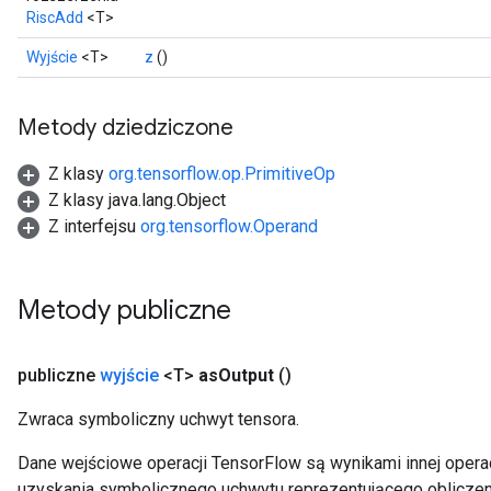
RiscAdd
<T>
Wyjście
<T>
z
()
Metody dziedziczone
Z klasy
org.tensorflow.op.PrimitiveOp
Z klasy java.lang.Object
Z interfejsu
org.tensorflow.Operand
Metody publiczne
publiczne
wyjście
<T>
as
Output
()
Zwraca symboliczny uchwyt tensora.
Dane wejściowe operacji TensorFlow są wynikami innej operac
uzyskania symbolicznego uchwytu reprezentującego obliczen