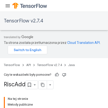
rs
eters
TensorFlow v2.7.4
ntumParameters
ters
ropParameters
s
Ta strona została przetłumaczona przez
Cloud Translation API
.
atorParameters
ghtParameters
meters
adParameters
TensorFlow
API
TensorFlow v2.7.4
Java
rameters
eters
Czy te wskazówki były pomocne?
ientDescentParameters
Risc
Add
Na tej stronie
Metody publiczne