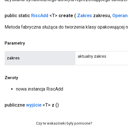
public static
Risc
Add
<T>
create
(
Zakres
zakresu
,
Operan
Metoda fabryczna służąca do tworzenia klasy opakowującej 
Parametry
aktualny zakres
zakres
Zwroty
nowa instancja RiscAdd
publiczne
wyjście
<T>
z
()
Czy te wskazówki były pomocne?