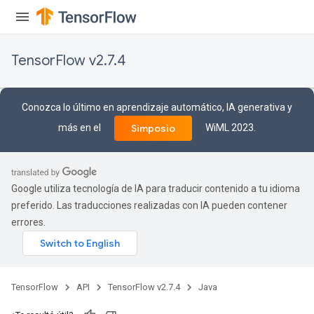
ters
ropParameters
s
TensorFlow v2.7.4
atorParameters
ghtParameters
meters
Conozca lo último en aprendizaje automático, IA generativa y
adParameters
más en el
WiML 2023.
Simposio
rameters
eters
ientDescentParameters
Google utiliza tecnología de IA para traducir contenido a tu idioma
preferido. Las traducciones realizadas con IA pueden contener
errores.
TensorFlow
API
TensorFlow v2.7.4
Java