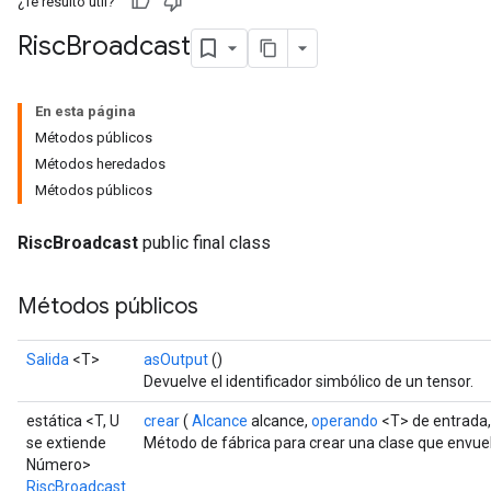
¿Te resultó útil?
Risc
Broadcast
En esta página
Métodos públicos
Métodos heredados
Métodos públicos
RiscBroadcast
public final class
Métodos públicos
Salida
<T>
asOutput
()
Devuelve el identificador simbólico de un tensor.
estática <T, U
crear
(
Alcance
alcance,
operando
<T> de entrada
se extiende
Método de fábrica para crear una clase que envue
Número>
RiscBroadcast