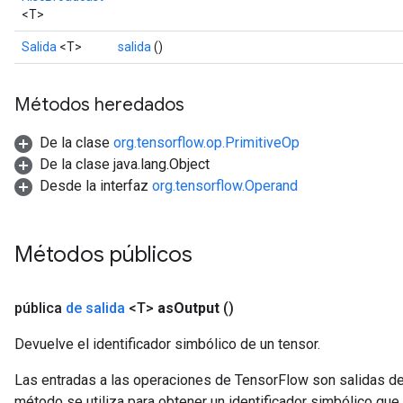
<T>
Salida
<T>
salida
()
Métodos heredados
De la clase
org.tensorflow.op.PrimitiveOp
De la clase java.lang.Object
Desde la interfaz
org.tensorflow.Operand
Métodos públicos
pública
de salida
<T>
as
Output
()
Devuelve el identificador simbólico de un tensor.
Las entradas a las operaciones de TensorFlow son salidas de
método se utiliza para obtener un identificador simbólico que 