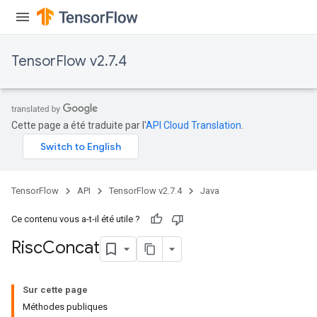
ghtParameters
meters
adParameters
TensorFlow v2.7.4
rameters
eters
ientDescentParameters
Cette page a été traduite par l'
API Cloud Translation
.
TensorFlow
API
TensorFlow v2.7.4
Java
Ce contenu vous a-t-il été utile ?
Risc
Concat
Sur cette page
Méthodes publiques