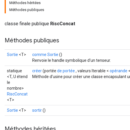
Méthodes héritées
Méthodes publiques
classe finale publique
RiscConcat
Méthodes publiques
Sortie
<T>
comme Sortie
()
Renvoie le handle symbolique d'un tenseur.
statique
créer
(portée
de portée
, valeurs Iterable <
opérande
<
<T, U étend
Méthode d'usine pour créer une classe encapsulant u
le
nombre>
RiscConcat
<T>
Sortie
<T>
sortir
()
Méthodes héritées