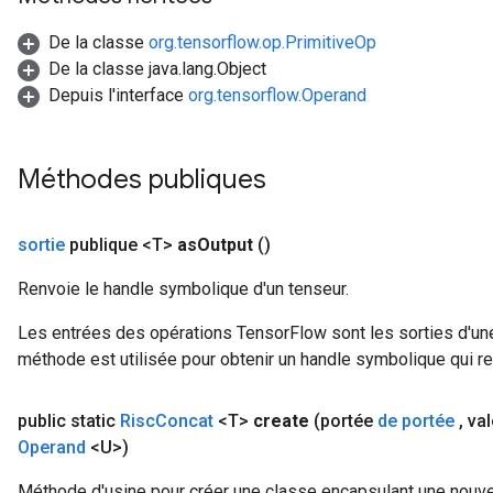
De la classe
org.tensorflow.op.PrimitiveOp
De la classe java.lang.Object
Depuis l'interface
org.tensorflow.Operand
Méthodes publiques
sortie
publique <T>
as
Output
()
Renvoie le handle symbolique d'un tenseur.
Les entrées des opérations TensorFlow sont les sorties d'une
méthode est utilisée pour obtenir un handle symbolique qui rep
public static
Risc
Concat
<T>
create
(portée
de portée
,
val
Operand
<U>)
Méthode d'usine pour créer une classe encapsulant une nouve