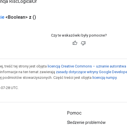
ncja RiscLogicalOr
ie
<Boolean>
z
()
Czy te wskazówki były pomocne?
j, treść tej strony jest objęta
licencją Creative Commons – uznanie autorstwa 
informacje na ten temat zawierają
zasady dotyczące witryny Google Develop
jej podmiotów stowarzyszonych. Część treści jest objęta
licencją numpy
.
5-07-28 UTC.
Pomoc
Śledzenie problemów