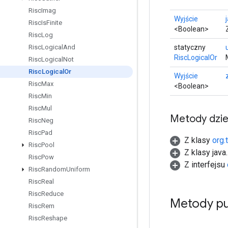
Risc
Imag
Wyjście
Risc
Is
Finite
<Boolean>
Risc
Log
statyczny
Risc
Logical
And
RiscLogicalOr
Risc
Logical
Not
Risc
Logical
Or
Wyjście
Risc
Max
<Boolean>
Risc
Min
Risc
Mul
Metody dzi
Risc
Neg
Risc
Pad
Z klasy
org.
Risc
Pool
Z klasy java
Risc
Pow
Z interfejsu
Risc
Random
Uniform
Risc
Real
Risc
Reduce
Metody pu
Risc
Rem
Risc
Reshape