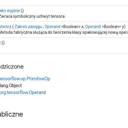
jako wyjście
()
Zwraca symboliczny uchwyt tensora.
utwórz
(
Zakres zasięgu
,
Operand
<Boolean> x,
Operand
<Boolean> y)
Metoda fabryczna służąca do tworzenia klasy opakowującej nową operac
z
()
edziczone
tensorflow.op.PrimitiveOp
.lang.Object
org.tensorflow.Operand
bliczne