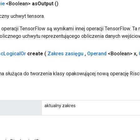
ie
<Boolean>
as
Output
()
zny uchwyt tensora.
operacji TensorFlow są wynikami innej operacji TensorFlow. Ta
licznego uchwytu reprezentującego obliczenia danych wejścio
sc
Logical
Or
create
(
Zakres zasięgu
,
Operand
<Boolean> x
,
a służąca do tworzenia klasy opakowującej nową operację Risc
aktualny zakres