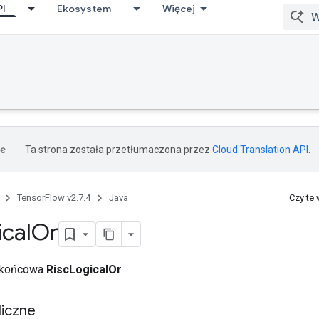
PI
Ekosystem
Więcej
Ta strona została przetłumaczona przez
Cloud Translation API
.
TensorFlow v2.7.4
Java
Czy te
ical
Or
a końcowa
RiscLogicalOr
iczne