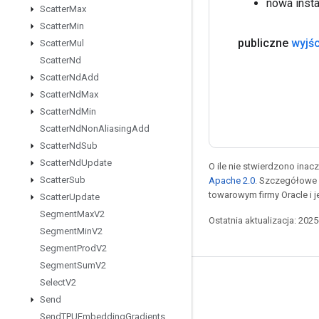
nowa insta
Scatter
Max
Scatter
Min
publiczne
wyjśc
Scatter
Mul
Scatter
Nd
Scatter
Nd
Add
Scatter
Nd
Max
Scatter
Nd
Min
Scatter
Nd
Non
Aliasing
Add
Scatter
Nd
Sub
Scatter
Nd
Update
O ile nie stwierdzono inacze
Scatter
Sub
Apache 2.0
. Szczegółowe 
towarowym firmy Oracle i 
Scatter
Update
Segment
Max
V2
Ostatnia aktualizacja: 202
Segment
Min
V2
Segment
Prod
V2
Segment
Sum
V2
Pozostawaj w kontakcie
Select
V2
Send
Blog
Send
TPUEmbedding
Gradients