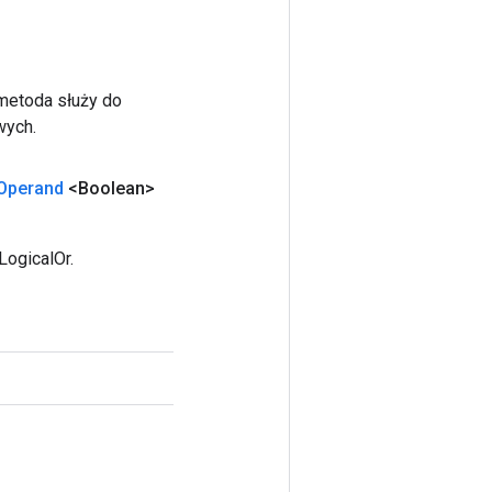
 metoda służy do
wych.
Operand
<Boolean>
LogicalOr.