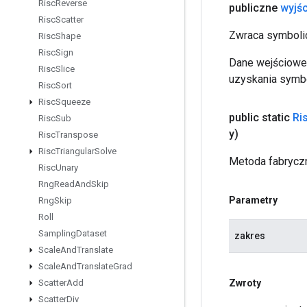
Risc
Reverse
publiczne
wyjśc
Risc
Scatter
Zwraca symbolic
Risc
Shape
Risc
Sign
Dane wejściowe 
Risc
Slice
uzyskania symbo
Risc
Sort
Risc
Squeeze
public static
Ri
Risc
Sub
y)
Risc
Transpose
Risc
Triangular
Solve
Metoda fabryczn
Risc
Unary
Rng
Read
And
Skip
Parametry
Rng
Skip
Roll
Sampling
Dataset
zakres
Scale
And
Translate
Scale
And
Translate
Grad
Zwroty
Scatter
Add
Scatter
Div