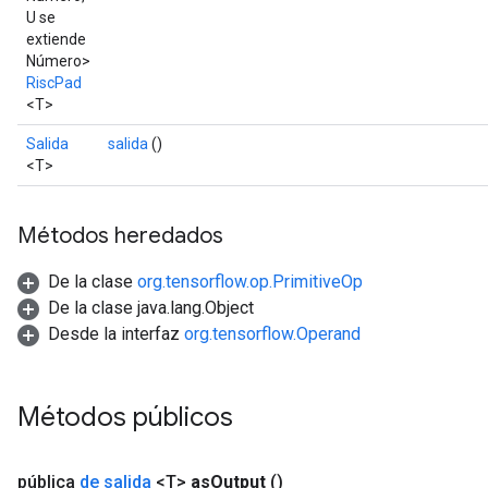
U se
extiende
Número>
RiscPad
<T>
Salida
salida
()
<T>
Métodos heredados
De la clase
org.tensorflow.op.PrimitiveOp
De la clase java.lang.Object
Desde la interfaz
org.tensorflow.Operand
Métodos públicos
pública
de salida
<T>
as
Output
()