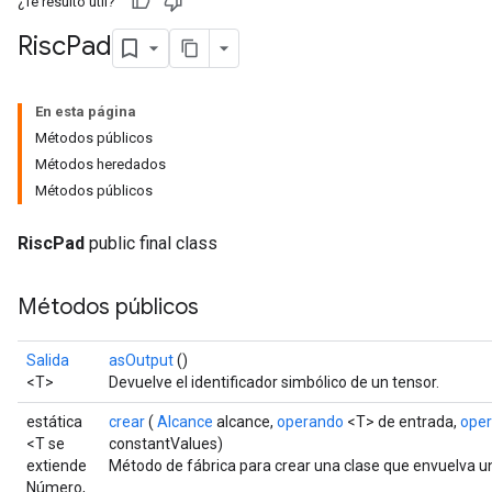
¿Te resultó útil?
Risc
Pad
En esta página
Métodos públicos
Métodos heredados
Métodos públicos
RiscPad
public final class
Métodos públicos
Salida
asOutput
()
<T>
Devuelve el identificador simbólico de un tensor.
estática
crear
(
Alcance
alcance,
operando
<T> de entrada,
ope
<T se
constantValues)
extiende
Método de fábrica para crear una clase que envuelva u
Número,