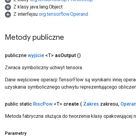
Z klasy java.lang.Object
Z interfejsu
org.tensorflow.Operand
Metody publiczne
publiczne
wyjście
<T>
as
Output
()
Zwraca symboliczny uchwyt tensora.
Dane wejściowe operacji TensorFlow są wynikami innej operac
uzyskania symbolicznego uchwytu reprezentującego obliczen
public static
Risc
Pow
<T>
create
(
Zakres
zakresu
,
Opera
Metoda fabryczna służąca do tworzenia klasy opakowującej 
Parametry