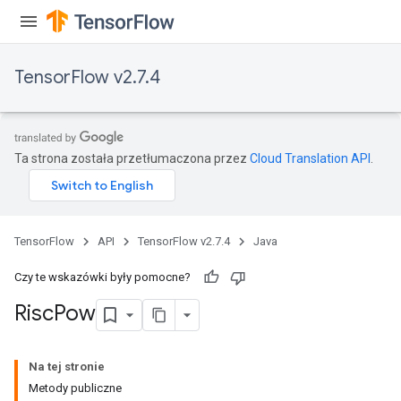
TensorFlow v2.7.4
Ta strona została przetłumaczona przez
Cloud Translation API
.
TensorFlow
API
TensorFlow v2.7.4
Java
Czy te wskazówki były pomocne?
Risc
Pow
Na tej stronie
Metody publiczne