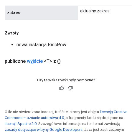
aktualny zakres
zakres
Zwroty
nowa instancja RiscPow
publiczne
wyjście
<T>
z
()
Czy te wskazówki były pomocne?
O ile nie stwierdzono inaczej, treść tej strony jest objęta
licencją Creative
Commons – uznanie autorstwa 4.0
, a fragmenty kodu są dostępne na
licencji Apache 2.0
. Szczegółowe informacje na ten temat zawierają
zasady dotyczące witryny Google Developers
. Java jest zastrzeżonym