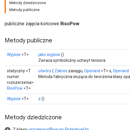
Metody dziedziczone
Metody publiczne
publiczne zajęcia końcowe
RiscPow
Metody publiczne
Wyjście
<T>
jako wyjście
()
Zwraca symboliczny uchwyt tensora.
statyczny <T
utwórz
(
Zakres
zasięgu,
Operand
<T> x,
Operand
numer
Metoda fabryczna służąca do tworzenia klasy op
rozszerzenia>
RiscPow
<T>
Wyjście
<T>
z
()
Metody dziedziczone
Z klasy
org.tensorflow.op.PrimitiveOp