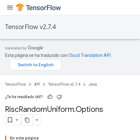
TensorFlow v2.7.4
Esta página se ha traducido con
Cloud Translation API
.
TensorFlow
API
TensorFlow v2.7.4
Java
¿Te ha resultado útil?
Risc
Random
Uniform
.
Options
En esta página