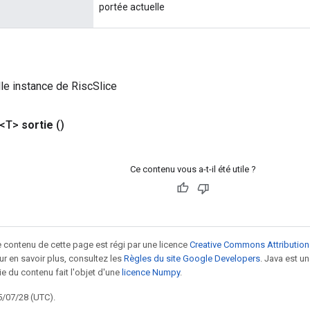
portée actuelle
le instance de RiscSlice
 <T>
sortie
()
Ce contenu vous a-t-il été utile ?
le contenu de cette page est régi par une licence
Creative Commons Attribution
our en savoir plus, consultez les
Règles du site Google Developers
. Java est 
ie du contenu fait l'objet d'une
licence Numpy
.
5/07/28 (UTC).