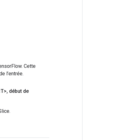
ensorFlow. Cette
e l’entrée.
T>
,
début de
lice.