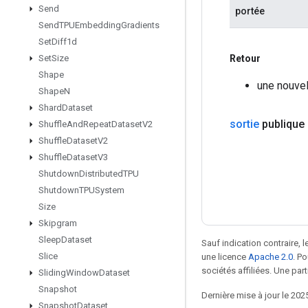
Send
portée
Send
TPUEmbedding
Gradients
Set
Diff1d
Retour
Set
Size
Shape
une nouvel
Shape
N
Shard
Dataset
sortie
publique
Shuffle
And
Repeat
Dataset
V2
Shuffle
Dataset
V2
Shuffle
Dataset
V3
Shutdown
Distributed
TPU
Shutdown
TPUSystem
Size
Skipgram
Sleep
Dataset
Sauf indication contraire, 
Slice
une licence
Apache 2.0
. P
sociétés affiliées. Une part
Sliding
Window
Dataset
Snapshot
Dernière mise à jour le 202
Snapshot
Dataset