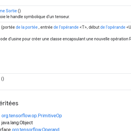
e Sortie
()
oie le handle symbolique d'un tenseur.
r
(portée
de la portée
, entrée
de l'opérande
<T>, début
de l'opérande
<U>
ode d'usine pour créer une classe encapsulant une nouvelle opération R
r
()
éritées
e
org.tensorflow.op.PrimitiveOp
 java.lang.Object
erface
org.tensorflow.Operand