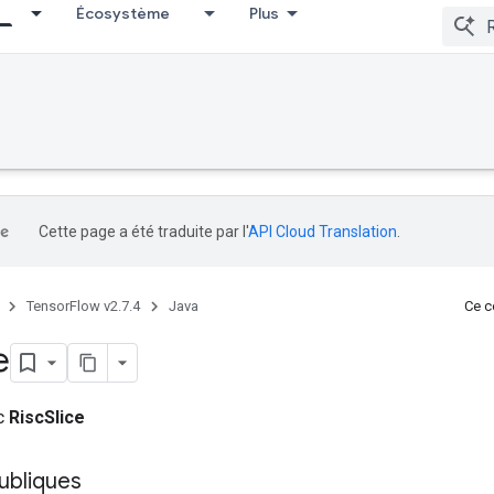
Écosystème
Plus
Cette page a été traduite par l'
API Cloud Translation
.
TensorFlow v2.7.4
Java
Ce co
e
ic
RiscSlice
ubliques