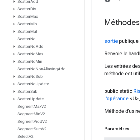
Scatter
Add
Scatter
Div
Scatter
Max
Méthodes
Scatter
Min
Scatter
Mul
Scatter
Nd
sortie
publique
Scatter
Nd
Add
Renvoie le hand
Scatter
Nd
Max
Scatter
Nd
Min
Les entrées des
Scatter
Nd
Non
Aliasing
Add
méthode est util
Scatter
Nd
Sub
Scatter
Nd
Update
public static
Ri
Scatter
Sub
l'opérande
<U>
,
Scatter
Update
Segment
Max
V2
Méthode d'usine
Segment
Min
V2
Segment
Prod
V2
Paramètres
Segment
Sum
V2
Select
V2