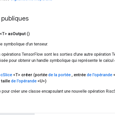
 publiques
 <T>
as
Output
()
le symbolique d'un tenseur.
 opérations TensorFlow sont les sorties d'une autre opération T
isée pour obtenir un handle symbolique qui représente le calcul d
sc
Slice
<T>
créer
(portée
de la portée
,
entrée
de l'opérande
<
taille
de l'opérande
<U>)
 pour créer une classe encapsulant une nouvelle opération RiscS