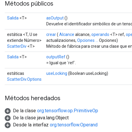
Métodos públicos
Salida
<T>
asOutput
()
Devuelve el identificador simbólico de un tenso
estática <T, U se
crear
(
Alcance
alcance,
operando
<T> ref,
op
extiende Número>
actualizaciones,
Opciones ...
Opciones)
ScatterDiv
<T>
Método de fábrica para crear una clase que e
Salida
<T>
outputRef
()
= Igual que `ref`.
estáticas
useLocking
(Boolean useLocking)
ScatterDiv.Options
Métodos heredados
De la clase
org.tensorflow.op.PrimitiveOp
De la clase java.lang.Object
Desde la interfaz
org.tensorflow.Operand