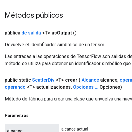
Métodos públicos
pública
de salida
<T>
as
Output
()
Devuelve el identificador simbólico de un tensor.
Las entradas a las operaciones de TensorFlow son salidas de
método se utiliza para obtener un identificador simbólico que 
public static
Scatter
Div
<T>
crear
(
Alcance
alcance
,
oper
operando
<T> actualizaciones
,
Opciones
.
.
.
Opciones)
Método de fábrica para crear una clase que envuelva una nuev
Parámetros
alcance actual
alcance