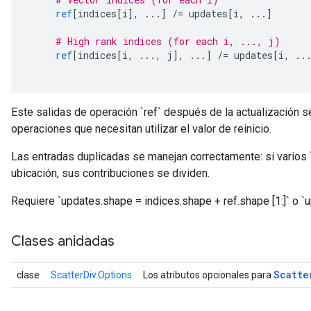
ref
[
indices
[
i
],
...]
/=
 updates
[
i
,
...]
# High rank indices (for each i, ..., j)
ref
[
indices
[
i
,
...,
 j
],
...]
/=
 updates
[
i
,
..
Este salidas de operación `ref` después de la actualización se 
operaciones que necesitan utilizar el valor de reinicio.
Las entradas duplicadas se manejan correctamente: si varios 
ubicación, sus contribuciones se dividen.
Requiere `updates.shape = indices.shape + ref.shape [1:]` o `u
Clases anidadas
Scatte
clase
ScatterDiv.Options
Los atributos opcionales para