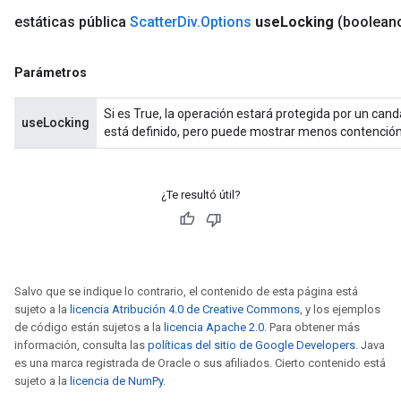
estáticas pública
Scatter
Div
.
Options
use
Locking
(boolean
Parámetros
Si es True, la operación estará protegida por un can
useLocking
está definido, pero puede mostrar menos contención
¿Te resultó útil?
Salvo que se indique lo contrario, el contenido de esta página está
sujeto a la
licencia Atribución 4.0 de Creative Commons
, y los ejemplos
de código están sujetos a la
licencia Apache 2.0
. Para obtener más
información, consulta las
políticas del sitio de Google Developers
. Java
es una marca registrada de Oracle o sus afiliados. Cierto contenido está
sujeto a la
licencia de NumPy
.