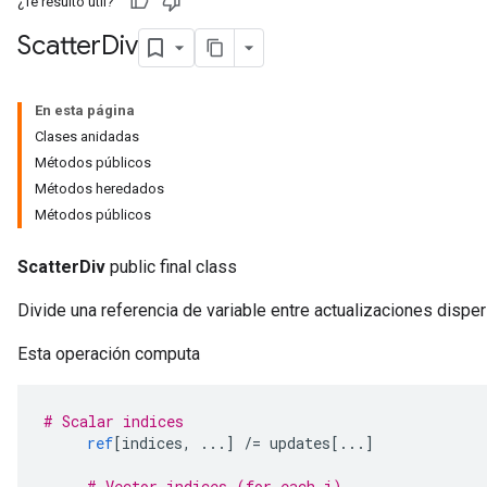
¿Te resultó útil?
Scatter
Div
En esta página
Clases anidadas
Métodos públicos
Métodos heredados
Métodos públicos
ScatterDiv
public final class
Divide una referencia de variable entre actualizaciones dispe
Esta operación computa
# Scalar indices
ref
[
indices
,
...]
/=
 updates
[...]
# Vector indices (for each i)