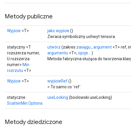
Metody publiczne
Wyjście
<T>
jako wyjście
()
Zwraca symboliczny uchwyt tensora.
statyczny <T
utwórz
(zakres
zasięgu
,
argument
<T> ref, 
rozszerza numer,
argumentu
<T>,
opcje...
)
U rozszerza
Metoda fabryczna służąca do tworzenia klas
numer>
Min.
rozrzutu
<T>
Wyjście
<T>
wyjścieRef
()
= To samo co `ref`.
statyczne
useLocking
(boolowski useLocking)
ScatterMin.Options
Metody dziedziczone