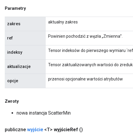
Parametry
aktualny zakres
zakres
Powinien pochodzić z węzła „Zmienna”.
ref
Tensor indeksów do pierwszego wymiaru `ref
indeksy
Tensor zaktualizowanych wartości do zreduko
aktualizacje
przenosi opcjonalne wartości atrybutów
opcje
Zwroty
x
nowa instancja ScatterMin
publiczne
wyjście
<T>
wyjście
Ref
()