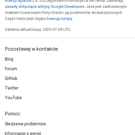
licencji Apache 2.0
. Szczegółowe informacje na ten temat zawierają
zasady dotyczące witryny Google Developers
. Java jest zastrzeżonym
znakiem towarowym firmy Oracle i jej podmiotów stowarzyszonych.
Część treści jest objęta
licencją numpy
.
Ostatnia aktualizacja: 2025-07-28 UTC.
Pozostawaj w kontakcie
Blog
Forum
GitHub
Twitter
YouTube
Pomoc
Śledzenie problemów
Informacje o wersji