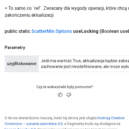
= To samo co `ref`. Zwracany dla wygody operacji, które chc
zakończeniu aktualizacji.
public static
Scatter
Min
.
Options
use
Locking
(Boolean use
Parametry
Jeśli ma wartość True, aktualizacja będzie zab
użyjBlokowanie
zachowanie jest niezdefiniowane, ale może wyk
Czy te wskazówki były pomocne?
O ile nie stwierdzono inaczej, treść tej strony jest objęta
licencją Creative
Commons – uznanie autorstwa 4.0
, a fragmenty kodu są dostępne na