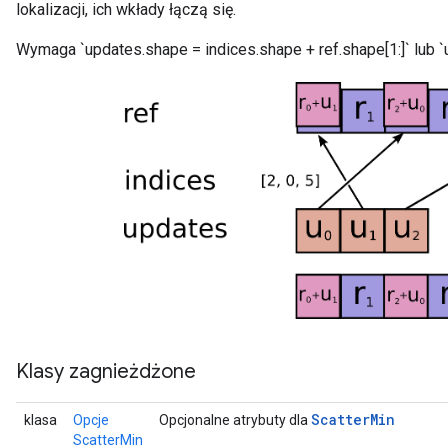
lokalizacji, ich wkłady łączą się.
Wymaga `updates.shape = indices.shape + ref.shape[1:]` lub `u
Klasy zagnieżdżone
Scatter
Min
klasa
Opcje
Opcjonalne atrybuty dla
ScatterMin