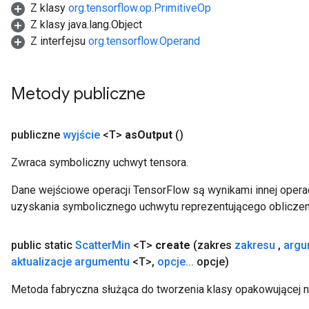
Z klasy
org.tensorflow.op.PrimitiveOp
Z klasy java.lang.Object
Z interfejsu
org.tensorflow.Operand
Metody publiczne
publiczne
wyjście
<T>
as
Output
()
Zwraca symboliczny uchwyt tensora.
Dane wejściowe operacji TensorFlow są wynikami innej operac
uzyskania symbolicznego uchwytu reprezentującego obliczen
public static
Scatter
Min
<T>
create
(zakres
zakresu
,
argu
aktualizacje argumentu
<T>
,
opcje
.
.
.
opcje)
Metoda fabryczna służąca do tworzenia klasy opakowującej n