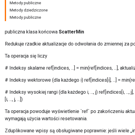
Metody publiczne
Metody dziedziczone
Metody publiczne
publiczna klasa końcowa
ScatterMin
Redukuje rzadkie aktualizacje do odwołania do zmiennej za po
Ta operacja się liczy
# Indeksy skalarne ref[indices, ...] = min(ref[indices, ...], aktualiza
# Indeksy wektorowe (dla każdego i) ref[indices[i], ...] = min(ref[ind
# Indeksy wysokiej rangi (dla każdego i, ..., j) ref[indices[i, ..., j], ...
[i, ..., j, ...])
Ta operacja powoduje wyświetlenie `ref` po zakończeniu aktuali
wymagają użycia wartości resetowania.
Zduplikowane wpisy są obsługiwane poprawnie: jeśli wiele „i