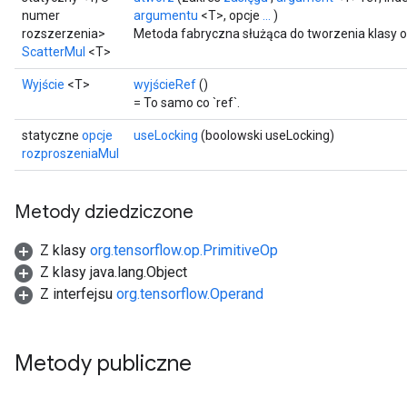
numer
argumentu
<T>, opcje
...
)
rozszerzenia>
Metoda fabryczna służąca do tworzenia klasy 
ScatterMul
<T>
Wyjście
<T>
wyjścieRef
()
= To samo co `ref`.
statyczne
opcje
useLocking
(boolowski useLocking)
rozproszeniaMul
Metody dziedziczone
Z klasy
org.tensorflow.op.PrimitiveOp
Z klasy java.lang.Object
Z interfejsu
org.tensorflow.Operand
Metody publiczne