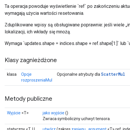
Ta operacja powoduje wyświetlenie `ref` po zakończeniu aktuali
wymagają użycia wartości resetowania.
Zduplikowane wpisy są obsługiwane poprawnie: jeśli wiele „i
lokalizacji, ich wkłady się mnożą.
Wymaga `updates.shape = indices.shape + ref.shape[1:]` lub `u
Klasy zagnieżdżone
Scatter
Mul
klasa
Opcje
Opcjonalne atrybuty dla
rozproszeniaMul
Metody publiczne
Wyjście
<T>
jako wyjście
()
Zwraca symboliczny uchwyt tensora.
statyczny <T, U
utwórz
(zakres
zasięgu
,
argument
<T> ref, ind