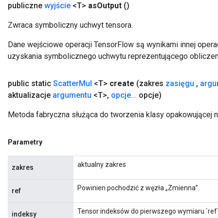
publiczne
wyjście
<T>
as
Output
()
Zwraca symboliczny uchwyt tensora.
Dane wejściowe operacji TensorFlow są wynikami innej operac
uzyskania symbolicznego uchwytu reprezentującego obliczen
public static
Scatter
Mul
<T>
create
(zakres
zasięgu
,
argu
aktualizacje
argumentu
<T>
,
opcje
.
.
.
opcje)
Metoda fabryczna służąca do tworzenia klasy opakowującej n
Parametry
aktualny zakres
zakres
Powinien pochodzić z węzła „Zmienna”.
ref
Tensor indeksów do pierwszego wymiaru `ref`
indeksy