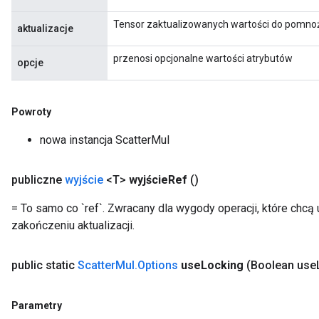
Tensor zaktualizowanych wartości do pomnoże
aktualizacje
przenosi opcjonalne wartości atrybutów
opcje
Powroty
nowa instancja ScatterMul
publiczne
wyjście
<T>
wyjście
Ref
()
= To samo co `ref`. Zwracany dla wygody operacji, które chc
zakończeniu aktualizacji.
x
public static
Scatter
Mul
.
Options
use
Locking
(Boolean use
Parametry