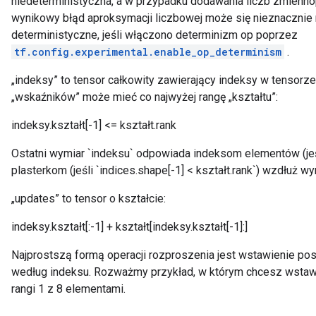
niedeterministyczna, a w przypadku dodawania liczb zmienno
wynikowy błąd aproksymacji liczbowej może się nieznacznie 
deterministyczne, jeśli włączono determinizm op poprzez
tf.config.experimental.enable_op_determinism
.
„indeksy” to tensor całkowity zawierający indeksy w tensorz
„wskaźników” może mieć co najwyżej rangę „kształtu”:
indeksy.kształt[-1] <= kształt.rank
Ostatni wymiar `indeksu` odpowiada indeksom elementów (jeśli 
plasterkom (jeśli `indices.shape[-1] < kształt.rank`) wzdłuż wym
„updates” to tensor o kształcie:
indeksy.kształt[:-1] + kształt[indeksy.kształt[-1]:]
Najprostszą formą operacji rozproszenia jest wstawienie p
według indeksu. Rozważmy przykład, w którym chcesz wstaw
rangi 1 z 8 elementami.