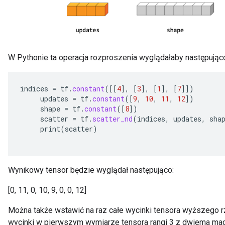
W Pythonie ta operacja rozproszenia wyglądałaby następując
indices
=
tf
.
constant
(
[[
4
]
,
[
3
]
,
[
1
]
,
[
7
]]
)
updates
=
tf
.
constant
(
[
9
,
10
,
11
,
12
]
)
shape
=
tf
.
constant
(
[
8
]
)
scatter
=
tf
.
scatter_nd
(
indices
,
updates
,
sha
print
(
scatter
)
Wynikowy tensor będzie wyglądał następująco:
[0, 11, 0, 10, 9, 0, 0, 12]
Można także wstawić na raz całe wycinki tensora wyższego 
wycinki w pierwszym wymiarze tensora rangi 3 z dwiema mac