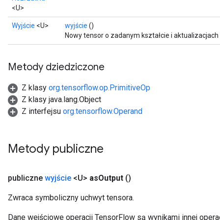
<U>
Wyjście
<U>
wyjście
()
Nowy tensor o zadanym kształcie i aktualizacjac
Metody dziedziczone
Z klasy
org.tensorflow.op.PrimitiveOp
Z klasy java.lang.Object
Z interfejsu
org.tensorflow.Operand
Metody publiczne
publiczne
wyjście
<U>
as
Output
()
Zwraca symboliczny uchwyt tensora.
Dane wejściowe operacji TensorFlow są wynikami innej operac