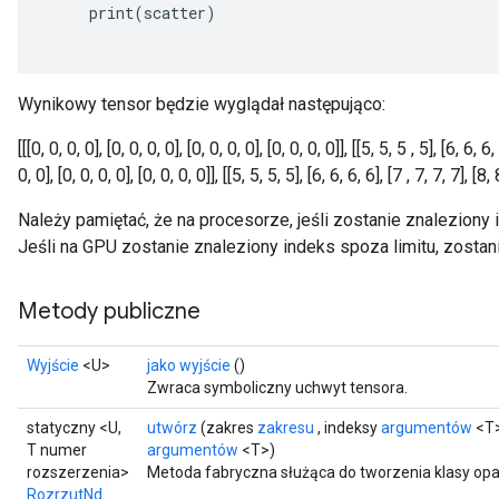
print
(
scatter
)
Wynikowy tensor będzie wyglądał następująco:
[[[0, 0, 0, 0], [0, 0, 0, 0], [0, 0, 0, 0], [0, 0, 0, 0]], [[5, 5, 5 , 5], [6, 6, 6,
0, 0], [0, 0, 0, 0], [0, 0, 0, 0]], [[5, 5, 5, 5], [6, 6, 6, 6], [7 , 7, 7, 7], [8, 
Należy pamiętać, że na procesorze, jeśli zostanie znaleziony 
Jeśli na GPU zostanie znaleziony indeks spoza limitu, zostan
Metody publiczne
x
Wyjście
<U>
jako wyjście
()
Zwraca symboliczny uchwyt tensora.
statyczny <U,
utwórz
(zakres
zakresu
, indeksy
argumentów
<T>
T numer
argumentów
<T>)
rozszerzenia>
Metoda fabryczna służąca do tworzenia klasy op
RozrzutNd