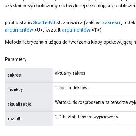
uzyskania symbolicznego uchwytu reprezentującego obliczen
public static
Scatter
Nd
<U>
utwórz
(zakres
zakresu
,
inde
argumentów
<U>
,
kształt
argumentów
<T>)
Metoda fabryczna służąca do tworzenia klasy opakowującej n
Parametry
aktualny zakres
zakres
Tensor indeksów.
indeksy
Wartości do rozproszenia na tensorze wy
aktualizacje
1-D. Kształt tensora wyjściowego.
kształt