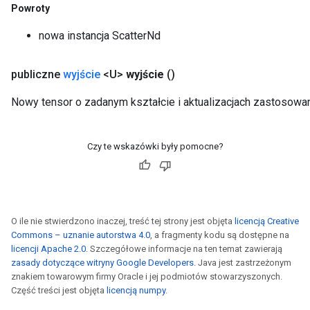
Powroty
nowa instancja ScatterNd
publiczne
wyjście
<U>
wyjście
()
Nowy tensor o zadanym kształcie i aktualizacjach zastosowa
Czy te wskazówki były pomocne?
O ile nie stwierdzono inaczej, treść tej strony jest objęta
licencją Creative
Commons – uznanie autorstwa 4.0
, a fragmenty kodu są dostępne na
licencji Apache 2.0
. Szczegółowe informacje na ten temat zawierają
zasady dotyczące witryny Google Developers
. Java jest zastrzeżonym
znakiem towarowym firmy Oracle i jej podmiotów stowarzyszonych.
Część treści jest objęta
licencją numpy
.