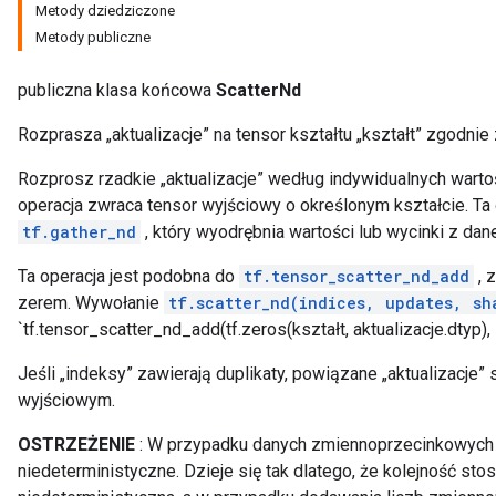
Metody dziedziczone
Metody publiczne
publiczna klasa końcowa
ScatterNd
Rozprasza „aktualizacje” na tensor kształtu „kształt” zgodnie 
Rozprosz rzadkie „aktualizacje” według indywidualnych wartoś
operacja zwraca tensor wyjściowy o określonym kształcie. Ta 
tf.gather_nd
, który wyodrębnia wartości lub wycinki z dan
Ta operacja jest podobna do
tf.tensor_scatter_nd_add
, z
zerem. Wywołanie
tf.scatter_nd(indices, updates, sh
`tf.tensor_scatter_nd_add(tf.zeros(kształt, aktualizacje.dtyp), 
Jeśli „indeksy” zawierają duplikaty, powiązane „aktualizacj
wyjściowym.
OSTRZEŻENIE
: W przypadku danych zmiennoprzecinkowych
niedeterministyczne. Dzieje się tak dlatego, że kolejność stos