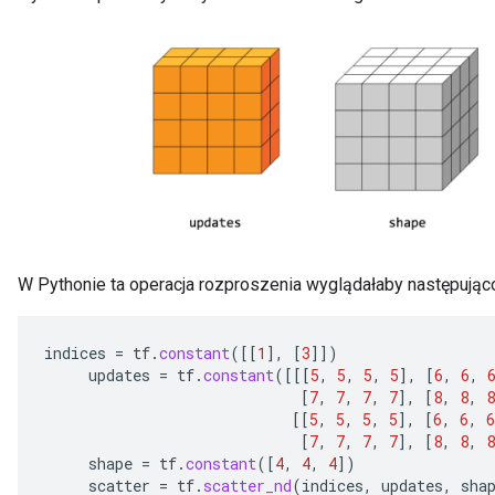
W Pythonie ta operacja rozproszenia wyglądałaby następując
indices
=
tf
.
constant
(
[[
1
]
,
[
3
]]
)
updates
=
tf
.
constant
(
[[[
5
,
5
,
5
,
5
]
,
[
6
,
6
,
[
7
,
7
,
7
,
7
]
,
[
8
,
8
,
8
[[
5
,
5
,
5
,
5
]
,
[
6
,
6
,
6
[
7
,
7
,
7
,
7
]
,
[
8
,
8
,
8
shape
=
tf
.
constant
(
[
4
,
4
,
4
]
)
scatter
=
tf
.
scatter_nd
(
indices
,
updates
,
sha